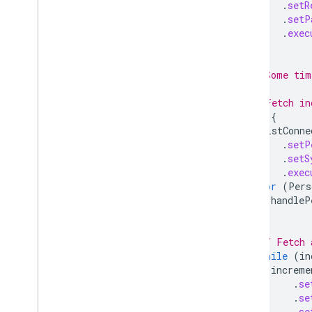
.
setR
.
setP
.
exec
}
// Some tim
// Fetch in
try
{
ListConne
.
setP
.
setS
.
exec
for
(
Pers
handleP
}
// Fetch 
while
(
in
increme
.
se
.
se
.
se