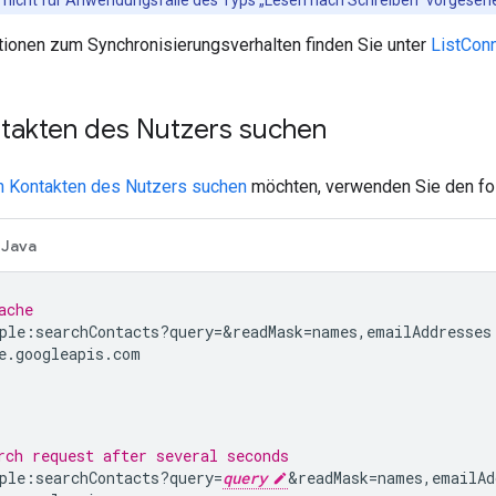
tionen zum Synchronisierungsverhalten finden Sie unter
ListCon
ntakten des Nutzers suchen
en Kontakten des Nutzers suchen
möchten, verwenden Sie den fo
Java
ache
ple
:
searchContacts
?
query
=
&
readMask
=
names
,
emailAddresses
e
.
googleapis
.
com
rch request after several seconds
ple
:
searchContacts
?
query
=
query
&readMask
=
names
,
emailAd