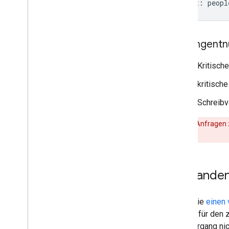
Host
:
peopl
Kontingentn
1 Kritisch
1 kritisch
1 Schreibv
Warnung
:Anfragen 
vermeiden.
Vorhanden
Wenn Sie
einen 
Person für den z
Lesevorgang nic