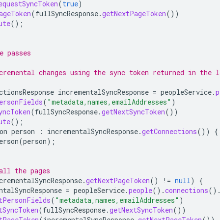
equestSyncToken
(
true
)
ageToken
(
fullSyncResponse
.
getNextPageToken
())
ute
();
e passes
cremental changes using the sync token returned in the l
ctionsResponse
incrementalSyncResponse
=
peopleService
.
p
ersonFields
(
"metadata,names,emailAddresses"
)
yncToken
(
fullSyncResponse
.
getNextSyncToken
())
ute
();
on
person
:
incrementalSyncResponse
.
getConnections
())
{
erson
(
person
);
all the pages
crementalSyncResponse
.
getNextPageToken
()
!=
null
)
{
ntalSyncResponse
=
peopleService
.
people
().
connections
()
tPersonFields
(
"metadata,names,emailAddresses"
)
tSyncToken
(
fullSyncResponse
.
getNextSyncToken
())
tPageToken
(
incrementalSyncResponse
.
getNextPageToken
())