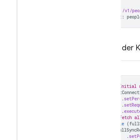
GET
/v1/peo
Host
:
peopl
Liste der 
Java
// Initial 
ListConnect
.
setPer
.
setReq
.
execut
// Fetch al
while
(
full
fullSyncR
.
setP