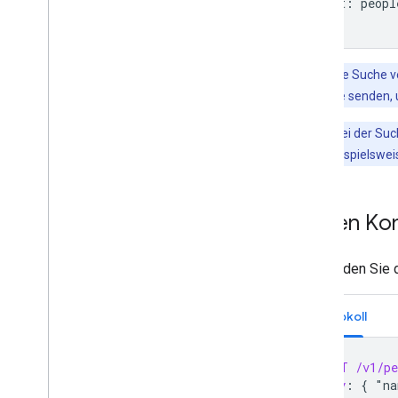
Host
:
peopl
Wichtig
:Die Suche v
leeren Abfrage senden, 
Hinweis
:Bei der Su
name“ wird beispielsweise
Neuen Kont
Verwenden Sie 
Protokoll
POST
/v1/p
Body
:
{ "na