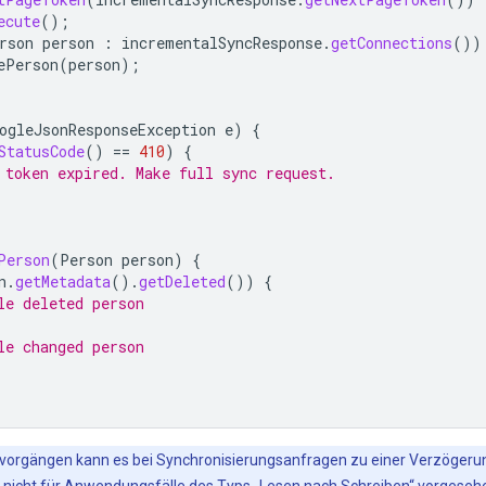
ecute
();
rson
person
:
incrementalSyncResponse
.
getConnections
())
ePerson
(
person
);
ogleJsonResponseException
e
)
{
StatusCode
()
==
410
)
{
 token expired. Make full sync request.
Person
(
Person
person
)
{
n
.
getMetadata
().
getDeleted
())
{
le deleted person
le changed person
bvorgängen kann es bei Synchronisierungsanfragen zu einer Verzöger
 nicht für Anwendungsfälle des Typs „Lesen nach Schreiben“ vorgeseh