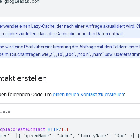
e
.
googleapis
.
com
erwendet einen Lazy-Cache, der nach einer Anfrage aktualisiert wird. C
um sicherzustellen, dass der Cache die neuesten Daten enthält.
che wird eine Präfixübereinstimmung der Abfrage mit den Feldern eine
 mit Suchanfragen wie „f“, „fo“, „foo“, „foo n“, „nam“ usw. übereinstimm
akt erstellen
den folgenden Code, um
einen neuen Kontakt zu erstellen
:
Java
eople:createContact
HTTP
/
1.1
mes": [{ "givenName": "John", "familyName": "Doe" }] }