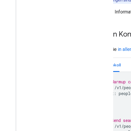
Weitere Informa
In den Ko
Wenn Sie
in all
Protokoll
// Warmup c
GET
/
v1
/
peo
Host
:
peopl
// Send sea
GET
/
v1
/
peo