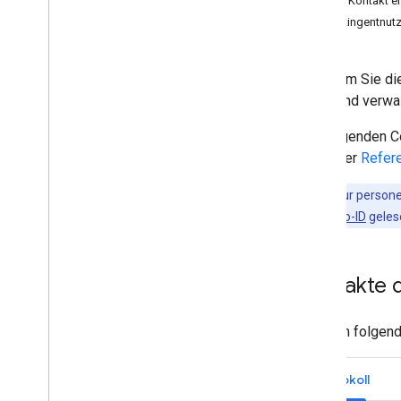
Neuen Kontakt er
Migrationsanleitung für die Contacts
Kontingentnut
API
Fehler beheben
Nachdem Sie die
lesen und verwal
Die folgenden C
Sie in der
Refer
Wichtig
:Nur person
über eine
Konto-ID
geles
Kontakte d
Mit dem folgen
Protokoll