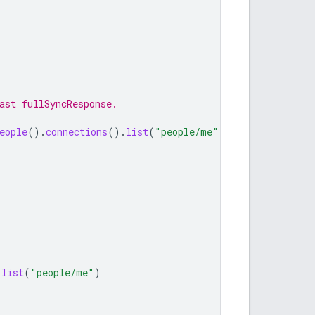
ast fullSyncResponse.
eople
().
connections
().
list
(
"people/me"
)
.
list
(
"people/me"
)