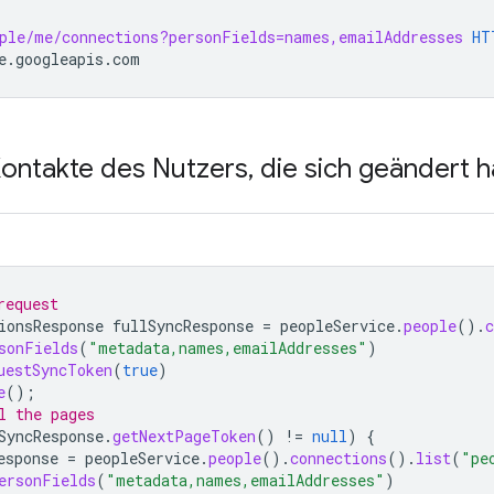
ple/me/connections?personFields=names,emailAddresses
HT
e.googleapis.com
Kontakte des Nutzers
,
die sich geändert 
request
ionsResponse
fullSyncResponse
=
peopleService
.
people
().
c
sonFields
(
"metadata,names,emailAddresses"
)
uestSyncToken
(
true
)
e
();
l the pages
SyncResponse
.
getNextPageToken
()
!=
null
)
{
esponse
=
peopleService
.
people
().
connections
().
list
(
"pe
ersonFields
(
"metadata,names,emailAddresses"
)