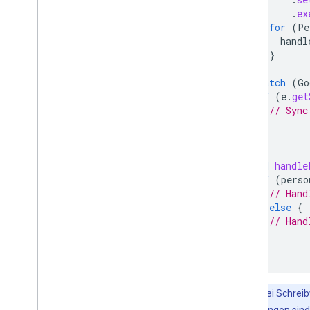
.
ex
for
(
Pe
handl
}
}
}
catch
(
Go
if
(
e
.
get
// Sync
}
}
void
handle
if
(
perso
// Hand
}
else
{
// Hand
}
}
Hinweis:
Bei Schrei
Synchronisierungen sind