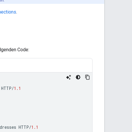
nections
.
lgenden Code:
HTTP
/
1.1
dresses
HTTP
/
1.1