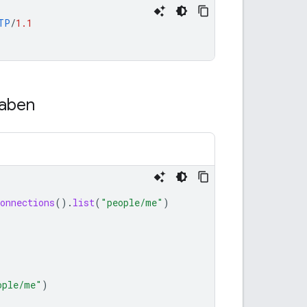
TP
/
1.1
haben
onnections
().
list
(
"people/me"
)
ople/me"
)