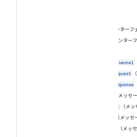
目次
OfferClassService
（インターフ
OfferObjectService
（インター
OfferClass
（メッセージ）
OfferClass.RedemptionChannel
OfferClassAddMessageRequest
（
OfferClassAddMessageResponse
OfferClassGetRequest
（メッセ
OfferClassInsertRequest
（メッ
OfferClassListRequest
（メッセ
OfferClassListResponse
（メッ