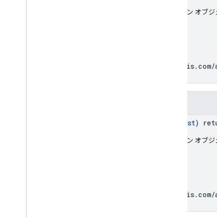
指定されたオブジェクト ID のクーポン オ
承認スコープ
次の OAuth スコープが必要です。
https://www.googleapis.com/
Get
rpc Get(
OfferObjectGetRequest
) ret
指定されたオブジェクト ID のクーポン オブ
承認スコープ
次の OAuth スコープが必要です。
https://www.googleapis.com/