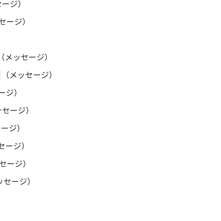
セージ）
セージ）
（メッセージ）
（メッセージ）
ージ）
ッセージ）
セージ）
セージ）
セージ）
ッセージ）