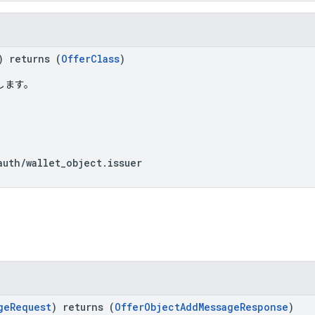
) returns (
OfferClass
)
します。
auth/wallet_object.issuer
geRequest
) returns (
OfferObjectAddMessageResponse
)