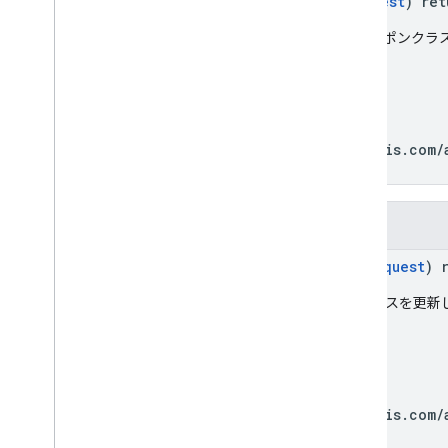
rpc List(
OfferClassListRequest
) ret
指定された発行者 ID のすべてのクーポンク
承認スコープ
次の OAuth スコープが必要です。
https://www.googleapis.com/
Patch
rpc Patch(
OfferClassPatchRequest
) 
指定されたクラス ID のクーポンクラスを更
承認スコープ
次の OAuth スコープが必要です。
https://www.googleapis.com/