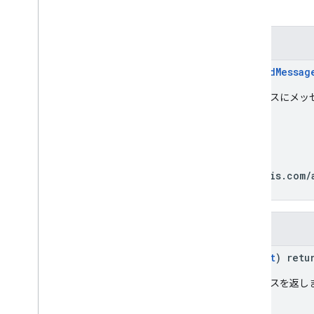
AddMessage
rpc AddMessage(
OfferClassAddMessag
指定されたクラス ID のクーポンクラスにメ
承認スコープ
次の OAuth スコープが必要です。
https://www.googleapis.com/
Get
rpc Get(
OfferClassGetRequest
) retu
指定されたクラス ID のクーポンクラスを返し
承認スコープ