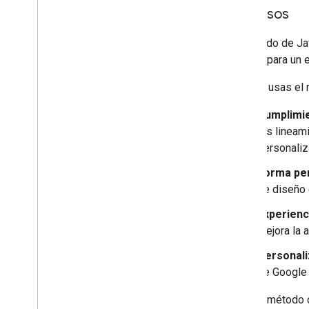
marca
Recursos
Prácticas recomendadas de UX
Demostraciones en vivo de Google Pay
El método de Ja
Generador de códigos de Google Pay
Google para un
Cuando usas el
Realiza pruebas y soluciona
problemas
Cumplimie
Lista de verificación de integración
los lineam
Prueba con tarjetas de crédito de
muestra
personaliz
Realiza pruebas con tokens de muestra
Forma per
Solución de problemas
de diseño 
Publicación
Experienci
Publica tu integración
mejora la a
Personali
de Google 
Si este método 