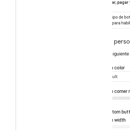
comprar, pagar 
Usa el tipo de b
simple para habil
Botón perso
Usa la siguiente