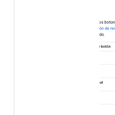
Estilo
Todos los boton
la
sección de re
localizado.
Tipo de botón
libro
buy
checkout
Donar
order