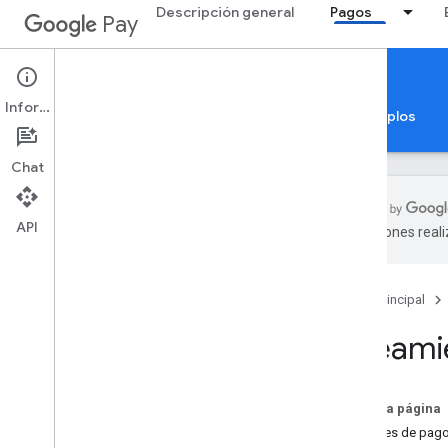
Descripción general
Pagos
Pay
Google Pay for Payments
Web
Información
Página principal
Guías
Referencia
Ejemplos
Chat
API
traducciones real
Descripción general
Página principal
Comenzar
Configuración
Lineami
Instructivo
Guías de inicio rápido
Codelabs
En esta página
Servidor de MCP para
Botones de pago
desarrolladores