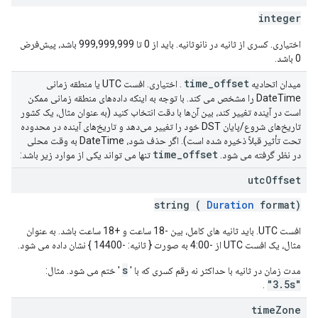
integer
اختیاری. کسری از ثانیه در نانوثانیه. باید از 0 تا 999,999,999 باشد، پیش‌فرض
0 باشد.
time
_
offset
میدان اتحادیه
. اختیاری. افست UTC یا منطقه زمانی
DateTime را مشخص می کند. با توجه به اینکه داده‌های منطقه زمانی ممکن
است در آینده تغییر کند، بین آن‌ها با دقت انتخاب کنید (به عنوان مثال، یک کشور
تاریخ‌های شروع/پایان DST خود را تغییر می‌دهد و تاریخ‌های آینده در محدوده
تحت تأثیر قبلاً ذخیره شده است). اگر حذف شود، DateTime به وقت محلی
time
_
offset
در نظر گرفته می شود.
تنها می تواند یکی از موارد زیر باشد:
utc
Offset
string (
Duration
format)
افست UTC. باید ثانیه های کامل، بین -18 ساعت و +18 ساعت باشد. به عنوان
مثال، یک افست UTC از -4:00 به صورت { ثانیه: -14400 } نشان داده می شود.
s
مدت زمان در ثانیه با حداکثر نه رقم کسری که با '
' ختم می شود. مثال:
"3.5s"
.
time
Zone