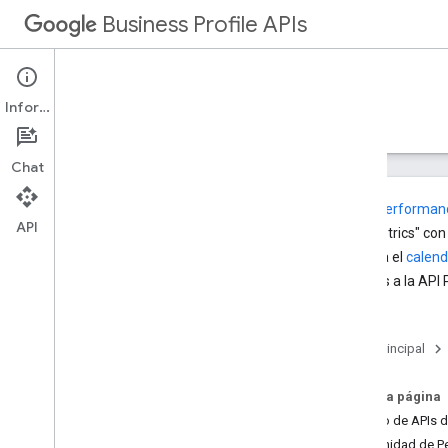
Business Profile APIs
Información
Guías
Referencia
Ejemplos
Asistencia
Chat
La API
Performanc
API
"DailyMetrics" con
Consulta el
calend
Asistencia
Business a la API
Contactos de asistencia
Página principal
En esta página
Equipo de APIs d
Comunidad de Pe