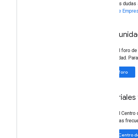
Si tienes dudas
Perfil de Empre
Comunidad
Visita el foro d
comunidad. Para 
Ir al foro
Tutoriales
Visita el Centro
preguntas frecu
Ir al Centro 