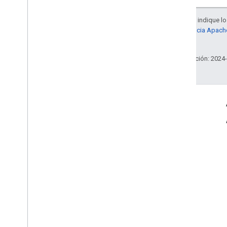
A menos que se indique lo 
sujetas a la
licencia Apach
sus afiliados.
Última actualización: 2024
Información del producto
Términos del Servicio
Límites de uso
Precios