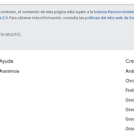
contrario, el contenido de esta página está sujeto a la
licencia Reconocimien
e 2.0
. Para obtener más información, consulta las
políticas del sitio web de 
-12-05 (UTC).
Ayuda
Cre
Asistencia
And
Chr
Fire
Goog
Goog
Goog
Goog