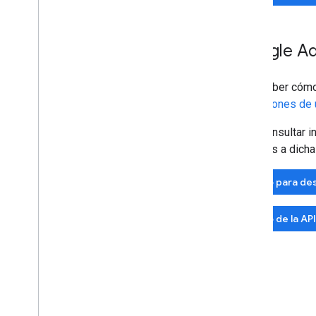
Google A
Para saber cómo
extensiones de 
Para consultar i
relativos a dicha
Sitio para de
Foro de la AP