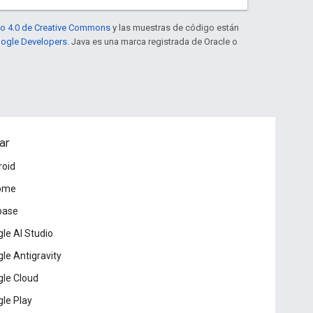
to 4.0 de Creative Commons
y las muestras de código están
Google Developers
. Java es una marca registrada de Oracle o
ar
roid
ome
base
le AI Studio
le Antigravity
le Cloud
le Play