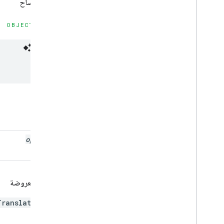
بيان الإفصاح
صفوف
نظرة عامّة
OBJECTIVE-C
MLKModel
Manager
نموذج عن MLKremote
MLKالترجمة عن بُعد
مترجِم إلى اللغة
خيارات ترجمة MLK
الثابتات
تعريفات الأنواع
المعلمات
الدوال
تذكرة MLKit
Vision
options
صورة بتنسيق ML
القيمة المعروضة
مثيل
Translator