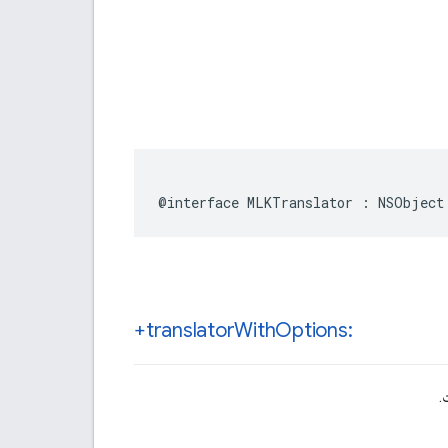
@interface
MLKTranslator
:
NSObject
+translator
With
Options:
.