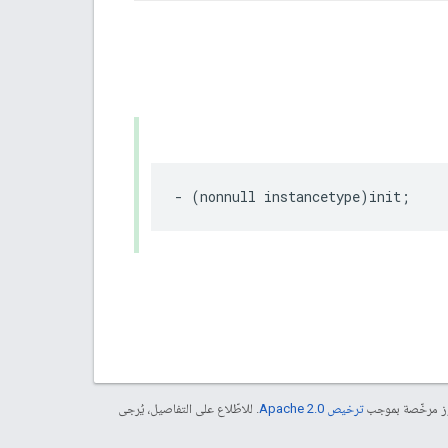
-
(
nonnull
instancetype
)
init
;
موز مرخّصة بموجب
ترخيص Apache 2.0‏
. للاطّلاع على التفاصيل، يُرجى