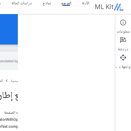
الأدلة
المرجع
نماذج
دراسات الحالة
م
ML Kit
المرجع
معلومات
Android
iOS Swift
iOS - الهدف ج
دردشة
واجهة برمجة التطبيقات
واجهات برمجة التطبيقات للهدف ج
الصفحة الرئيسية
ال
مسح رموز MLKit
Barcode
قناة MLKit
Common
مرجع إطار عمل slate
التعرّف على الخوارزمية الرقمية على MLKit
Digital
Ink
استخراج MLKit
Entity
على هذه الصفحة
تقنية MLKit
Detection
Face
+translatorWithOptions:
MLKit
Image
Labeling
-translateText:completion:
MLKit
Image
Labeling
Common