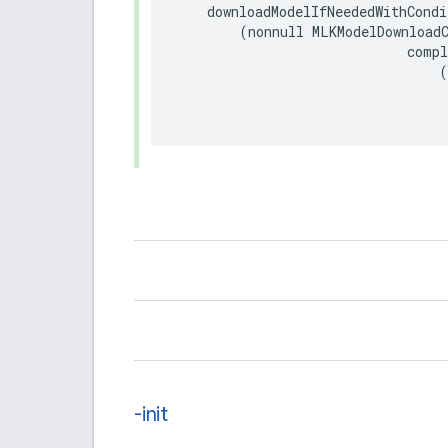
downloadModelIfNeededWithCondi
(
nonnull
MLKModelDownload
compl
(
-init