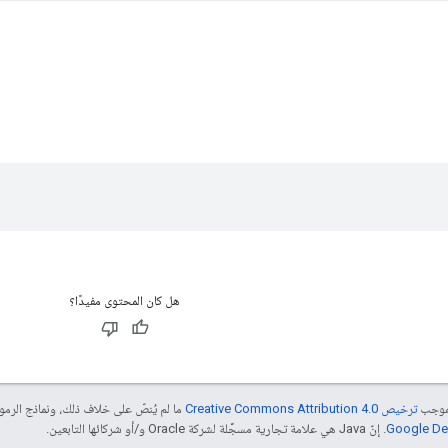
هل كان المحتوى مفيدًا؟
بموجب
ترخيص Creative Commons Attribution 4.0‏
ما لم يُنصّ على خلاف ذلك، ونماذج الر
. إنّ Java هي علامة تجارية مسجَّلة لشركة Oracle و/أو شركائها التابعين.