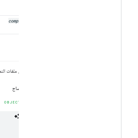
text
completion
يتم تنزيل ملفات النما
بيان الإفصاح
OBJECTIVE-C