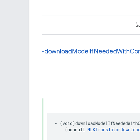
طأ.
-download
Model
If
Needed
With
Com
-
(
void
)
downloadModelIfNeededWith
(
nonnull
MLKTranslatorDownloa