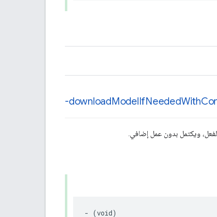
-download
Model
If
Needed
With
Con
بالفعل، ويكتمل بدون عمل إضافي.
-
(
void
)