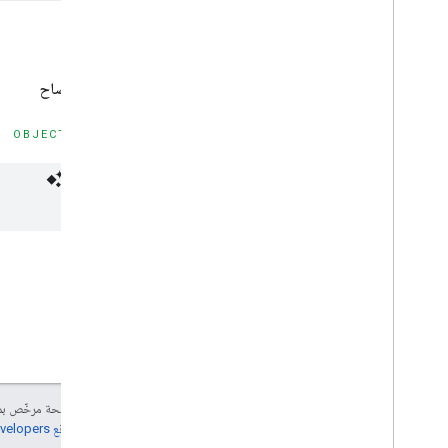
غير متاح:
بيان الإفصاح
OBJECTIVE-C
إنّ محتوى هذه الصفحة مرخّص 
مراجعة
سياسات موقع Google Developers‏