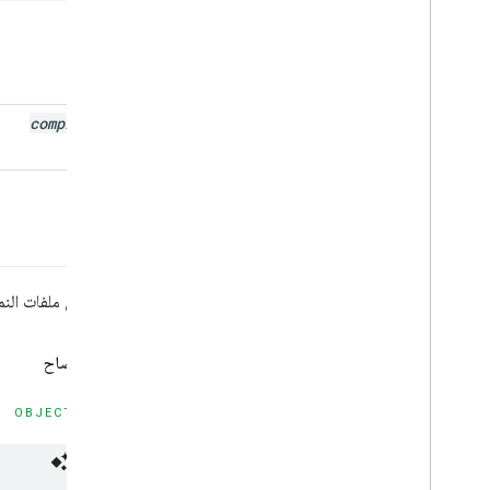
المعلمات
completion
يتم تنزيل ملفات النم
بيان الإفصاح
OBJECTIVE-C