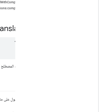
-downloadModelIfNeededWithCompletion:
Labelingمخصص
Image
MLKit
-downloadModelIfNeededWithConditions:completion:
معرّف اللغة الأساسي
-init
اكتشاف MLKit
Object
MLKit
Object
Detection:
anslator
Detectionمخصص
Object
MLKit
رصد MLKit
Pose
دقة MLKit
Detection
Pose
MLKit
Pose
Detection
MLKitالشرائح الشائعة
MLKitتقسيم صورة ذاتية
رد سريع من MLKit
يشير ذلك المصطلح إل
التعرّف على نص MLKit (الإصدار 2)
التعرّف على اللغة الصينية باستخدام تقنية MLKit
Text
تقنية MLKit
Common
Tracking
Text
MLKit
Text
OCRDevanagari
تقنية تعلّم الآلة من MLKit
Text Japan
يتم الحصول على مث
Text المواد الكورية
MLKit
ترجمة MLKit