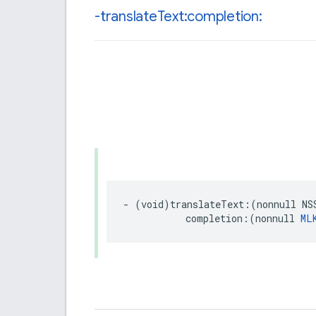
-translate
Text:completion:
-
(
void
)
translateText
:(
nonnull
NS
completion
:(
nonnull
ML