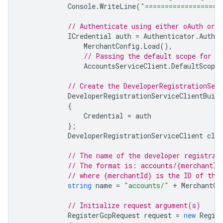
Console
.
WriteLine
(
"===================
// Authenticate using either oAuth or s
ICredential
auth
=
Authenticator
.
Authen
MerchantConfig
.
Load
(),
// Passing the default scope for M
AccountsServiceClient
.
DefaultScopes
// Create the DeveloperRegistrationServ
DeveloperRegistrationServiceClientBuild
{
Credential
=
auth
};
DeveloperRegistrationServiceClient
clie
// The name of the developer registrat
// The format is: accounts/{merchantId
// where {merchantId} is the ID of the
string
name
=
"accounts/"
+
MerchantCo
// Initialize request argument(s)
RegisterGcpRequest
request
=
new
Regis