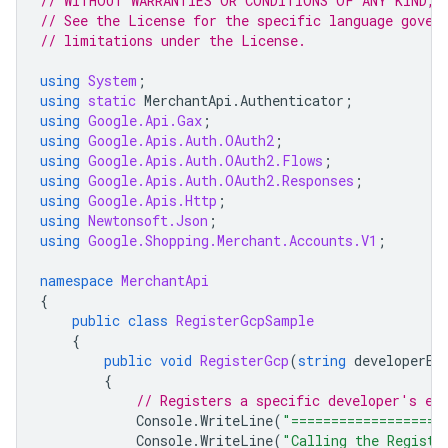
// WITHOUT WARRANTIES OR CONDITIONS OF ANY KIND, e
// See the License for the specific language gover
// limitations under the License.
using
System
;
using
static
MerchantApi
.
Authenticator
;
using
Google.Api.Gax
;
using
Google.Apis.Auth.OAuth2
;
using
Google.Apis.Auth.OAuth2.Flows
;
using
Google.Apis.Auth.OAuth2.Responses
;
using
Google.Apis.Http
;
using
Newtonsoft.Json
;
using
Google.Shopping.Merchant.Accounts.V1
;
namespace
MerchantApi
{
public
class
RegisterGcpSample
{
public
void
RegisterGcp
(
string
developerEm
{
// Registers a specific developer's em
Console
.
WriteLine
(
"===================
Console
.
WriteLine
(
"Calling the Registe