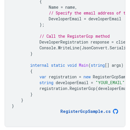
{
Name
=
name
,
// Specify the email address of th
DeveloperEmail
=
developerEmail
};
// Call the RegisterGcp method
DeveloperRegistration
response
=
client
Console
.
WriteLine
(
JsonConvert
.
Serializ
}
internal
static
void
Main
(
string
[]
args
)
{
var
registration
=
new
RegisterGcpSamp
string
developerEmail
=
"YOUR_EMAIL"
;
registration
.
RegisterGcp
(
developerEmai
}
}
}
RegisterGcpSample
.
cs