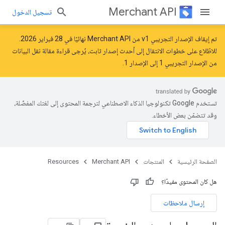
Merchant API
تسجيل الدخول
تم إيقاف الإصدار التجريبي v1 من Merchant API نهائيًا في 28 فبراير 2026.
للاطّلاع على خطوات الانتقال إلى أحدث إصدار ثابت، يُرجى قراءة مقالة
نقل البيانات
من الإصدار التجريبي 1 إلى الإصدار 1
.
تستخدم Google تكنولوجيا الذكاء الاصطناعي لترجمة المحتوى إلى لغتك المفضّلة،
وقد تتضمّن بعض الأخطاء.
الصفحة الرئيسية
المنتجات
Merchant API
Resources
هل كان المحتوى مفيدًا؟
إرسال ملاحظات