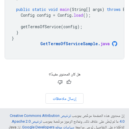
public
static
void
main
(
String
[]
args
)
throws
Ex
Config
config
=
Config
.
load
();
getTermsOfService
(
config
);
}
}
GetTermsOfServiceSample
.
java
هل كان المحتوى مفيدًا؟
إرسال ملاحظات
إنّ محتوى هذه الصفحة مرخّص بموجب
ترخيص Creative Commons Attribution
4.0‏
ما لم يُنصّ على خلاف ذلك، ونماذج الرموز مرخّصة بموجب
ترخيص Apache 2.0‏
.
للاطّلاع على التفاصيل، يُرجى مراجعة
سياسات موقع Google Developers‏
. إنّ Java