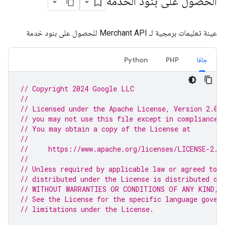
الحصول على بنود الخدمة
عينة تعليمات برمجية لـ Merchant API للحصول على بنود خدمة
جافا
PHP
Python
// Copyright 2024 Google LLC
//
// Licensed under the Apache License, Version 2.0 
// you may not use this file except in compliance 
// You may obtain a copy of the License at
//
//     https://www.apache.org/licenses/LICENSE-2.0
//
// Unless required by applicable law or agreed to i
// distributed under the License is distributed on
// WITHOUT WARRANTIES OR CONDITIONS OF ANY KIND, e
// See the License for the specific language gover
// limitations under the License.