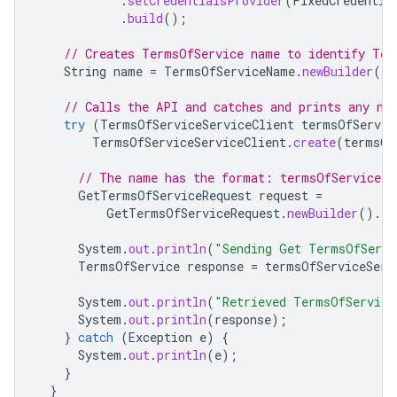
.
setCredentialsProvider
(
FixedCredentia
.
build
();
// Creates TermsOfService name to identify Ter
String
name
=
TermsOfServiceName
.
newBuilder
().
// Calls the API and catches and prints any ne
try
(
TermsOfServiceServiceClient
termsOfServic
TermsOfServiceServiceClient
.
create
(
termsOf
// The name has the format: termsOfService/{
GetTermsOfServiceRequest
request
=
GetTermsOfServiceRequest
.
newBuilder
().
se
System
.
out
.
println
(
"Sending Get TermsOfServi
TermsOfService
response
=
termsOfServiceServ
System
.
out
.
println
(
"Retrieved TermsOfService
System
.
out
.
println
(
response
);
}
catch
(
Exception
e
)
{
System
.
out
.
println
(
e
);
}
}