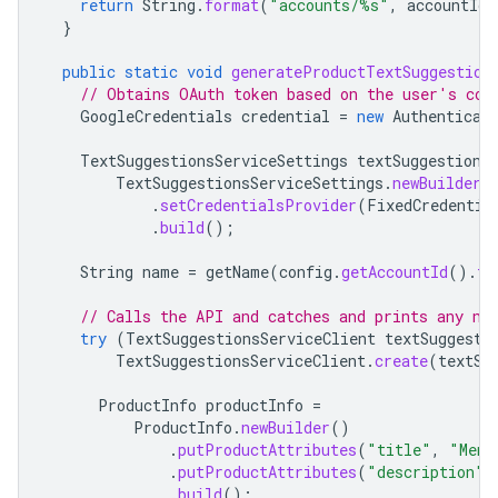
return
String
.
format
(
"accounts/%s"
,
accountId
)
}
public
static
void
generateProductTextSuggestion
// Obtains OAuth token based on the user's con
GoogleCredentials
credential
=
new
Authenticat
TextSuggestionsServiceSettings
textSuggestions
TextSuggestionsServiceSettings
.
newBuilder
(
.
setCredentialsProvider
(
FixedCredentia
.
build
();
String
name
=
getName
(
config
.
getAccountId
().
to
// Calls the API and catches and prints any ne
try
(
TextSuggestionsServiceClient
textSuggesti
TextSuggestionsServiceClient
.
create
(
textSu
ProductInfo
productInfo
=
ProductInfo
.
newBuilder
()
.
putProductAttributes
(
"title"
,
"Mens
.
putProductAttributes
(
"description"
,
.
build
();