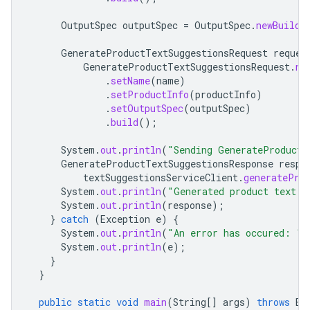
OutputSpec
outputSpec
=
OutputSpec
.
newBuilde
GenerateProductTextSuggestionsRequest
reques
GenerateProductTextSuggestionsRequest
.
ne
.
setName
(
name
)
.
setProductInfo
(
productInfo
)
.
setOutputSpec
(
outputSpec
)
.
build
();
System
.
out
.
println
(
"Sending GenerateProductT
GenerateProductTextSuggestionsResponse
respo
textSuggestionsServiceClient
.
generatePro
System
.
out
.
println
(
"Generated product text s
System
.
out
.
println
(
response
);
}
catch
(
Exception
e
)
{
System
.
out
.
println
(
"An error has occured: "
)
System
.
out
.
println
(
e
);
}
}
public
static
void
main
(
String
[]
args
)
throws
Ex