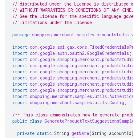
// distributed under the License is distributed on
// WITHOUT WARRANTIES OR CONDITIONS OF ANY KIND, e
// See the License for the specific language gover
// limitations under the License.
package
shopping.merchant.samples.productstudio.v1
import
com.google.api.gax.core.FixedCredentialsPro
import
com.google.auth.oauth2.GoogleCredentials
;
import
com.google.shopping.merchant.productstudio.
import
com.google.shopping.merchant.productstudio.
import
com.google.shopping.merchant.productstudio.
import
com.google.shopping.merchant.productstudio.
import
com.google.shopping.merchant.productstudio.
import
com.google.shopping.merchant.productstudio.
import
shopping.merchant.samples.utils.Authenticat
import
shopping.merchant.samples.utils.Config
;
/** This class demonstrates how to generate produc
public
class
GenerateProductTextSuggestionsSample
private
static
String
getName
(
String
accountId
)