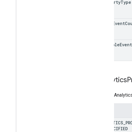
property
Type
total
Event
Co
billable
Event
Analytics
P
Google Anal
枚举
ANALYTICS
_
PR
UNSPECIFIED