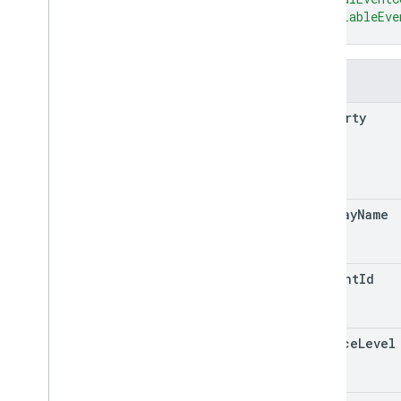
"billableEve
}
字段
property
display
Name
account
Id
service
Level