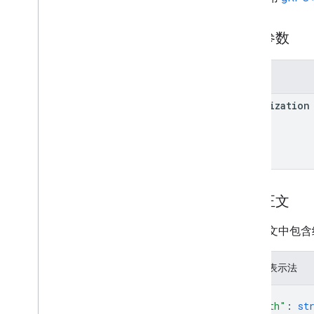
路径参数
参数
organization
请求正文
请求正文中包含
JSON 表示法
{
"month"
: 
st