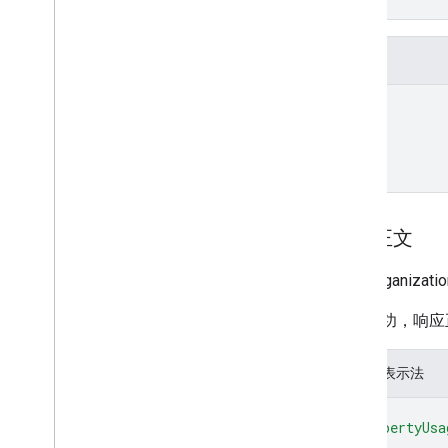
}
字段
month
响应正文
针对 organizat
如果成功，响应
JSON 表示法
{
"propertyUsa
{