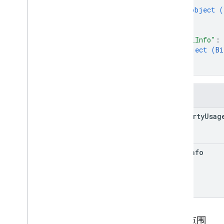
object (
}
]
,
"billInfo"
: 
object (
Bi
}
}
字段
property
Usag
bill
Info
授权范围