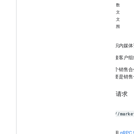
路径参数
organizations
.
analytics
Account
Links
请求正文
响应正文
类型
授权范围
Analytics
Service
Level
更新日志
获取组织内媒体
对于直接客户组
对于每个销售合作
或者需要是销售合作
HTTP 请求
POST
https://marke
age
网址采用
gRPC