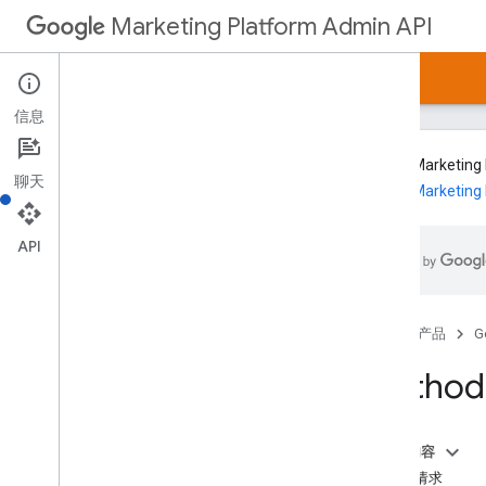
Marketing Platform Admin API
首页
资源
信息
Google Marke
聊天
Google Marketing
快速入门
客户端库
API
REST 参考文档
v1alpha
REST 资源
首页
产品
G
organizations
Method:
概览
find
Sales
Partner
Managed
Clients
get
本页内容
list
HTTP 请求
report
Property
Usage