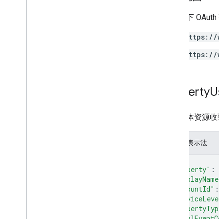
需要以下 OAut
https://
https://
Property
U
包含媒体资源收
JSON 表示法
{
"property"
: 
"displayName
"accountId"
:
"serviceLeve
"propertyTyp
"totalEventC