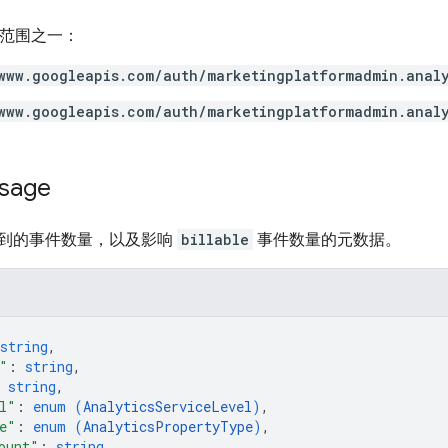
h 范围之一：
www.googleapis.com/auth/marketingplatformadmin.anal
www.googleapis.com/auth/marketingplatformadmin.anal
sage
到的事件数量，以及影响
billable
事件数量的元数据。
string
,
"
: 
string
,
 
string
,
l"
: 
enum (
AnalyticsServiceLevel
)
,
e"
: 
enum (
AnalyticsPropertyType
)
,
ount"
: 
string
,