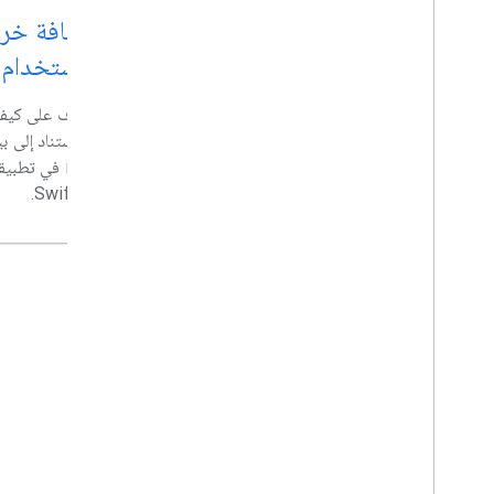
إضافة خريطة Google إلى
باستخدام SwiftUI
تطبيق React
تعرَّف على كيف
في هذا الدرس العملي، ستتعرّف على كل ما تحتاج
إليه لبدء استخدام مكتبة vis.gl/react-google-
iOS في تطبي
map لواجهة برمجة تطبيقات JavaScript
SwiftUI.
لخرائط Google.
تجربة المزيد من الدروس التطبيقية حول الترميز →