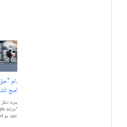
استكشاف أهم المواضيع
بدء استخدام "حز
نقدّم لك
تطوير البرامج للتن
Places UI Kit
يمكنك توفير تجربة تنقّل
يمكنك توفير تجربة المستخدم
المألوفة في &quot;خرائط
تطبيقا
Google&quot; للأماكن في تطبيقاتك
وiOS.
وصفحات الويب.