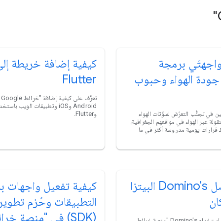
واجهتَي برمجة
كيفية إضافة خريطة إل
جودة الهواء وحبوب
Flutter
تع
 في تجنُّب التعرّض لملوّثات الهواء
وFlutter.
قولة عبر الهواء في مواقعهم الجغرافية،
اذ قرارات يومية مدروسة أكثر في ما
كيف توصل Domino's البيتزا
كيفية تفعيل واجهات ب
ان
التطبيقات وحُزم تطوير 
(SDK) في "منصة خرا
تعرَّف على كيفية استخدام Domino's "منصة خرائط