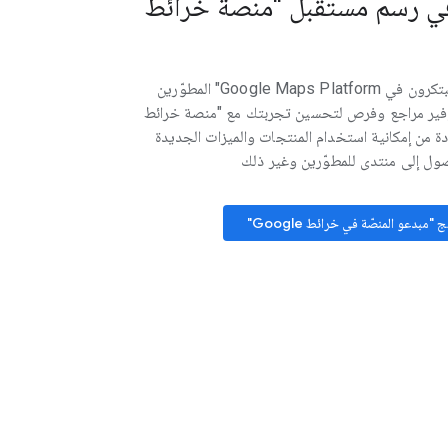
في رسم مستقبل "منصة خرائط
يساعد برنامج "المبتكرون في Google Maps Platform" المطوّرين
فير مراجع وفرص لتحسين تجربتك مع "منصة خرائط
لاستفادة من إمكانية استخدام المنتجات والميزات الجديدة
صول إلى منتدى للمطوّرين وغير ذلك
 "مبدعو المنصّة في خرائط Google"