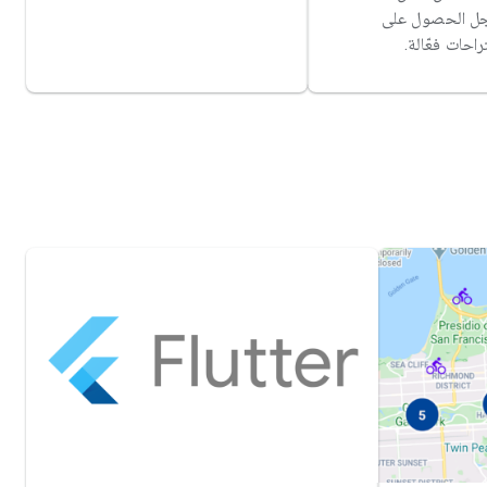
جل الحصول على
احات فعّالة.