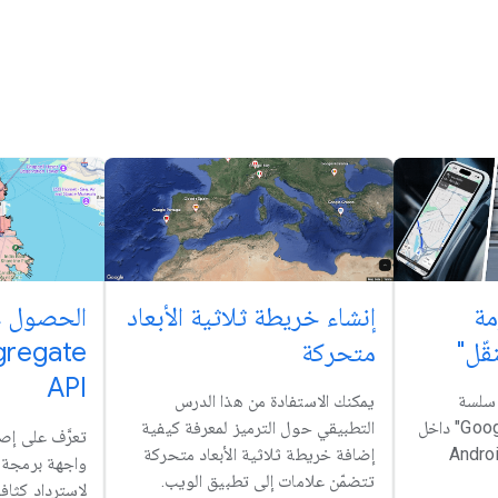
مة
إنشاء خريطة ثلاثية الأبعاد
الحصول ع
قّل"
متحركة
gregate
API
 سلسة
يمكنك الاستفادة من هذا الدرس
ومخصّصة في "خرائط Google" داخل
التطبيقي حول الترميز لمعرفة كيفية
تعرَّف على إصد
تك المتوافقة مع Android
إضافة خريطة ثلاثية الأبعاد متحركة
واجهة برمجة 
تتضمّن علامات إلى تطبيق الويب.
لاسترداد كثاف