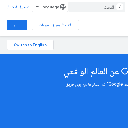
/
تسجيل الدخول
الاتصال بفريق المبيعات
البدء
يمكنك إنشاء تجارب واقعية في الوقت الفعلي باستخدام أحدث ميزات "الخرائط" و"المسارات" و"الأماكن" من "منصة خرائط Google". تم إنشاؤها من قِبل فريق