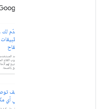
مشاهدة فيديوهات "منصة خرائط Google"
الإعلان عن واجهة Places API
نقدّم لك 
الجديدة
تطبيقات 
اللقاح
باستخدام واجهة Places API الجديدة، تضاعف عدد
أنواع الأماكن المتاحة، بما في ذلك محطات شحن المركبات
الكهربائية والمقاهي وأماكن إقامة سهولة الاستخدام في
ساعِد المستخدمين
الوجهات والمزيد.
وحبوب اللقاح المن
ما يتيح لهم اتّخ
يتعلّق بالصحة.
التكامل الكامل مع Dec.gl مع
عرض تراكب WebGL
في أي مك
يشارك المهندس البارز "ترافيس ماكهايل" هذا العرض