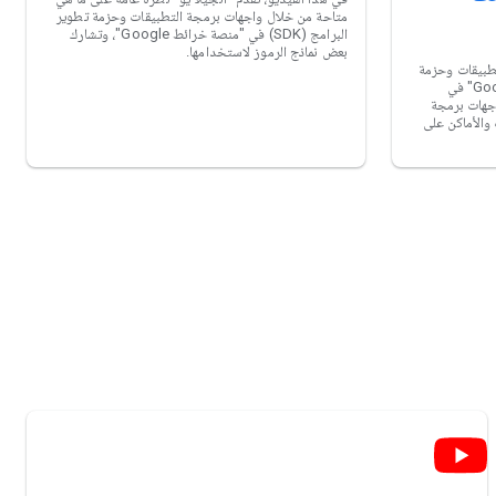
متاحة من خلال واجهات برمجة التطبيقات وحزمة تطوير
البرامج (SDK) في "منصة خرائط Google"، وتشارك
بعض نماذج الرموز لاستخدامها.
تطبيقات وحزمة
تطوير البرامج (SDK) لنظام "خرائط Google" في
Goog". تتوفر واجهات برمجة
لمسارات والأماكن على