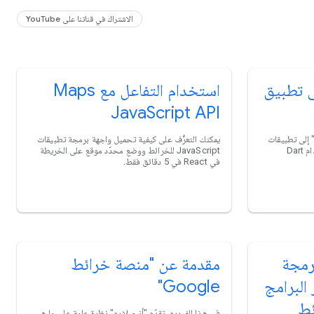
الاشتراك في قناتنا على YouTube
ى تطبيق
استخدام التفاعل مع Maps
JavaScript API
رَّف على كيفية إضافة "خرائط Google" إلى تطبيقات
يمكنك التعرُّف على كيفية تحميل واجهة برمجة تطبيقات
Android وiOS وتطبيقات الويب باستخدام Dart
JavaScript للخرائط ووضع محدّد موقع على الخريطة
في React في 5 دقائق فقط.
رمجة
مقدمة عن "منصة خرائط
البرامج
Google"
ئط
في هذا الفيديو، تقدّم "أنجيلا يو" نظرة عامة على ما هي