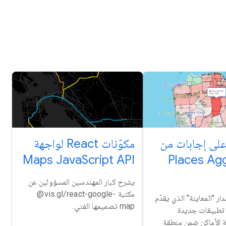
لى إجابات من
مكوّنات React لواجهة
Maps JavaScript API
Places Ag
يشرح كبار المهندسين المسؤولين عن
مكتبة ‎ @vis.gl/react-google-
ار "المعاينة" الذي يقدّم
map تصميمها الفني.
تطبيقات جديدة
ة الأماكن ضمن منطقة