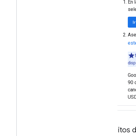
En 
Seguridad y cumplimiento
sel
Descripción general
Guía de seguridad
I
Servicios incluidos en el alcance
Administración de incidentes
Ase
Centro de confianza
est
Utilidades
Formato del algoritmo de polilínea
disp
codificada
Utilidad codificadora de polilínea
Goo
interactiva
90 
Utilidad decodificadora de polilínea
can
interactiva
USD
Condiciones y políticas
Condiciones de
Google Maps Platform
Términos del Espacio Económico
Créditos d
Europeo (EEE)
Preguntas frecuentes sobre el EEE