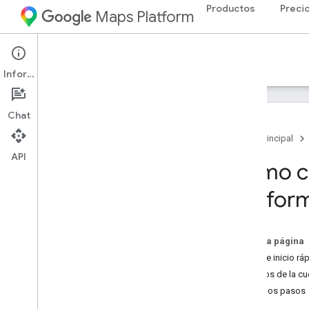
Productos
Preci
Maps Platform
Documentación
Información
Chat
Página principal
API
Documentación de Google Maps
Cómo co
Platform
Platfor
Comenzar
Comienza a utilizar Google Maps
Platform
En esta página
Obtén y usa una clave de demostración
Guía de inicio rá
de Maps
Créditos de la cu
Explorador de capacidades
Próximos pasos
IDs de mapa
Preguntas frecuentes