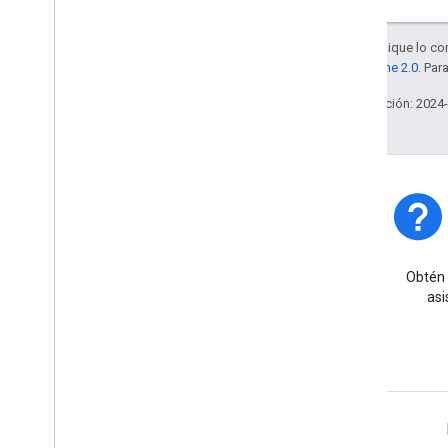
Salvo que se indique lo con
la
licencia Apache 2.0
. Par
Última actualización: 2024
Estado de la plataforma
Obtén información sobre los
Obtén 
incidentes y las interrupciones
asi
de la plataforma.
Más información