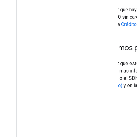
Una vez que haya
Recursos adicionales
USD 300 sin car
Plan de seguimiento de recursos
consulta
Crédito
Bajas
Dominios
Etapas de lanzamiento
Próximos 
Productos heredados
Detalles de la cobertura del mapa
Una vez que est
Compatibilidad con el software y el SO
obtener más info
para dispositivos móviles
a la API o el S
Lista de tareas previa al lanzamiento
producto)
y en l
Plan Premium
Comparación de los roles del proyecto
Preguntas frecuentes sobre la
migración de la CA raíz
Codificación de URL
Usuarios de Word
Press