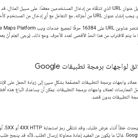
قد يكون أحيانًا تحويل عنوان URL الذي تتلقّاه من إدخال المستخدمين معقدًا. على سبي
 ما يتم الاقتراب من هذا الحدّ الأقصى لعدد الأحرف. ومع ذلك، يُرجى العِلم أن
ق لواجهات برمجة تطبيقات Google
 الممارسات لعملاء واجهات برمجة التطبيقات. يمكن أن يساعدك اتّباع هذه أف
جة التطبيقات بدون قصد.
بين العميل وخادم Google. غالبًا ما يكون من المفيد إعادة محاولة إرسال الطلب، لأنّه قد