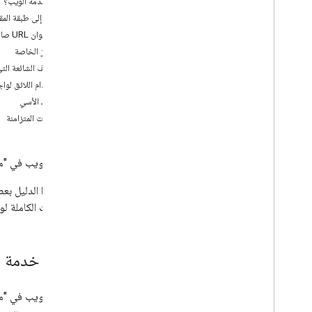
ما هي خدمة الويب؟
الوصول إلى طبقة المقا
أفضل الممارسات
إنشاء عنوان URL صالح
أفضل الممارسات لخدمات الويب
الرموز الخاصة
مكتبات العملاء
الأحرف الشائعة الت
الاستخدام اللائق لواجها
الفوترة والمراقبة
الرقود الأسي
الاستخدام والفوترة
الطلبات المتزامنة
إعداد التقارير والمراقبة
السياسات والأحكام
خدمات الويب في "منصّة خرائط Google" هي مجموعة من واجهات HTTP لخدمات oogle
السياسات والإسناد
بنود الخدمة
يصف هذا الدليل بعض 
المستندات الكاملة لواجهة 
ما هي خدمة ا