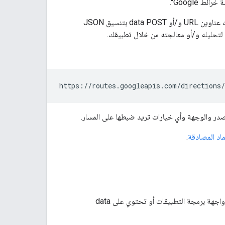
ط Google".
تستخدم خدمات الويب في Maps APIs طلبات HTTP(S) لعناوين URL محدّدة، مع تمرير مَعلمات عناوين URL و/أو data POST بتنسيق JSON
ماد المصادقة
.
يجب استخدام بروتوكول HTTPS مع جميع طلبات "منصّة خرائط Google" التي تستخدِم مفاتيح واجهة برمجة التطبيقات أو تحتوي على data