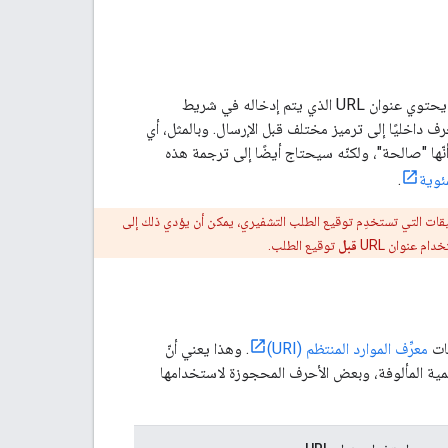
قد تعتقد أنّ عنوان URL "صالح" هو أمر واضح، ولكن هذا ليس صحيحًا تمامًا. على سبيل المثال، قد يحتوي عنوان URL الذي يتم إدخاله في شريط
ف داخليًا إلى ترميز مختلف قبل الإرسال. وبالمثل، أي
 UTF-8 أو يقبله قد يتعامل مع عناوين URL التي تحتوي على أحرف UTF-8 على أنّها "صالحة"، ولكنّه سيحتاج أيضًا إلى ترجمة هذه
مئوية
.
للطلب قبل إرساله. في واجهات برمجة التطبيقات التي تستخدِم توقيع الطلب التشفيري، يمكن أن يؤدي ذلك إلى
م عنوان URL
قبل
توقيع الطلب.
معرِّف الموارد المنتظم (URI)
. وهذا يعني أنّ
فرعية خاصة من أحرف ASCII: الرموز الأبجدية الرقمية المألوفة، وبعض الأحرف المحجوزة لاستخدامها