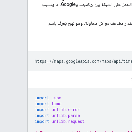
من المهم عدم إجراء طلبات متكرّرة إلى خوادم Google. يمكن أن يؤدي هذا السلوك المتكرّر إلى زيادة الحمل على الشبكة بين برنامجك وGoogle، ما يتسبب
ر بمقدار مضاعف مع كل محاولة، وهو نهج يُعرف باسم
https://maps.googleapis.com/maps/api/tim
import
json
import
time
import
urllib.error
import
urllib.parse
import
urllib.request