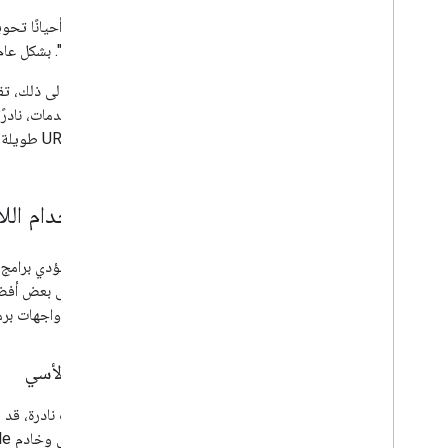
5&Main". بشكل عام، يجب إنشاء عنوان URL من أجزائه، مع التعامل مع أي إدخال من المستخدِم كأحرف حرفية.
معظم الخدمات، نادرًا
عناوين URL طويلة.
الاستخدام اللائ
القسم على بعض أفضل
استخدام واجهات برم
الرقود الأسي