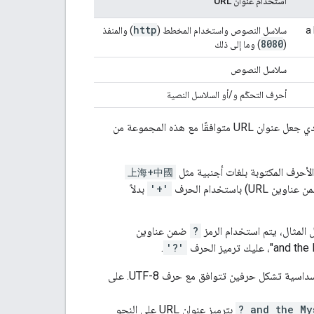
استخدام عنوان URL
http
a 
سلاسل النصوص واستخدام المخطط (
) والمنفذ
8080
(
) وما إلى ذلك
سلاسل النصوص
أحرف التحكّم و/أو السلاسل النصية
عند إنشاء عنوان URL صالح، يجب التأكّد من أنّه يحتوي على الأحرف المعروضة في جدول فقط. يؤدي جعل عنوان URL متوافقًا مع هذه المجموعة من
الأحرف المكتوبة بلغات أجنبية مثل
上海+中國
استخدام الحرف
'+'
بدلاً
لمثال، يتم استخدام الرمز
?
ضمن عناوين
.
'?'
وقيمة سداسية تشكل حرفين تتوافق مع حرف UTF-8. على
? and the My
بترميز عنوان URL على النحو