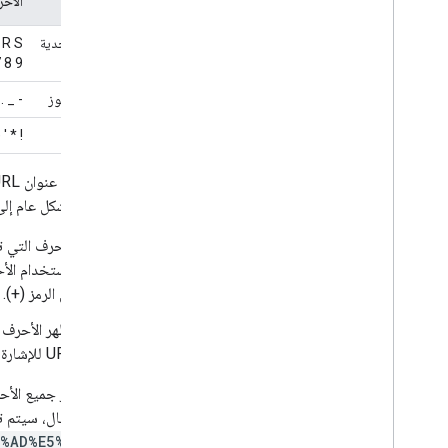
تأهّب
الأح
أحرف أبجدية
Q R S
رقمية
 8 9
غير محجوز
_ . ~
تم الحجز
# [ ]
الأحرف بشكل عام إلى
الأحرف التي ت
باستخدام الأحرف 
من الرمز (+).
تظهر الأحرف 
URL للإشارة إلى بداية سلسلة طلب البحث. إذا كنت تريد استخدام السلسلة "? and the Mysterions"، عليك ترميز الحرف
يتم ترميز جميع الأحرف الت
سبيل المثال، سيتم تر
8%AD%E5%9C%8B