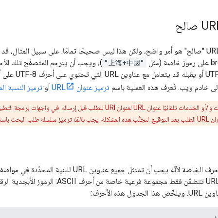
"上海+中國"
)، ويجب أن يترجم المتصفّح تلك الأحر
رمز ينشئ إدخال
إلى خادم ويب. تُعرف هذه العملية باسم
ترميز عنوان URL
أو
ترميز النسبة ال
: قد تُشفِّر المتصفّحات و/أو الخدمات تلقائيًا عنوان URL لعنوان URI 
كلة، يجب
دائمًا
ترميز سلسلة طلب البحث باستخدا
ة لأنّه يجب أن تمتثل جميع عناوين URL للبنية المحدّدة في مواصفات
عناوين URL повинна تتضمّن فقط مجموعة 
 هذه الأحرف: