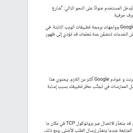
ل المثال، قد يُدخل المستخدم عنوانًا على النحو التالي: "شارع
بالإضافة إلى ذلك، تقتصر عناوين URL على 16384 حرفًا لجميع خدمات ويب Google Maps Platform وواجهات برمجة تطبيقات الويب الثابتة. في
ّ بعض الخدمات تتضمّن عدة مَعلمات قد تؤدي إلى ظهور
يمكن أن تؤدي برامج عملاء واجهات برمجة التطبيقات المصمّمة بشكلٍ سيئ إلى زيادة الحمل على الإنترنت و خوادم Google أكثر من اللازم. يحتوي هذا
ضل الممارسات في تجنُّب حظر تطبيقك بسبب إساءة
في حالات نادرة، قد يحدث خطأ أثناء عرض طلبك، وقد تتلقّى رمز استجابة HTTP‏ 4XX أو 5XX، أو قد يتعذّر الاتصال عبر بروتوكول TCP في مكان ما
 ينجح طلب المتابعة عندما يتعذّر إرسال الطلب الأصلي. ومع ذلك،