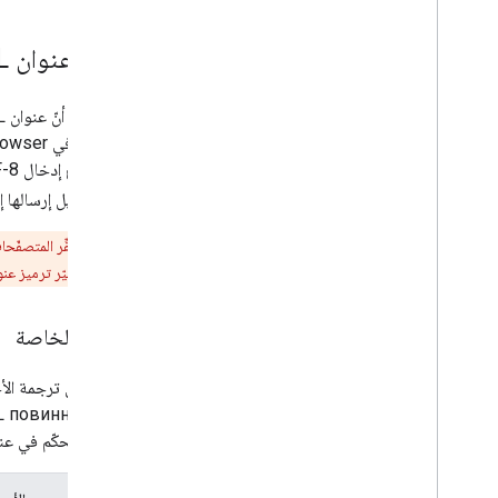
إنشاء عنوان URL صالح
العناوين في browser على رموز خاصة (مثل
الأحرف قبل إرسالها 
تحذير
إبطال التوقيع، إذا غيّر ترميز عنوان URL الطلب بعد التوقيع. لتجنُّب هذه المش
الرموز الخاصة
نحتاج إلى ترجمة الأحرف الخاص
كرموز التحكّم في عناوين URL. ويلخّص هذا الجدول