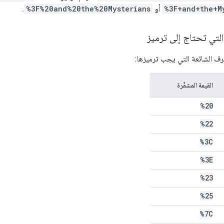
%3F+and+the+M
أو
%3F%20and%20the%20Mysterians
.
التي تحتاج إلى ترميز
ف الشائعة التي يجب ترميزها:
القيمة المشفّرة
%20
%22
%3C
%3E
%23
%25
%7C