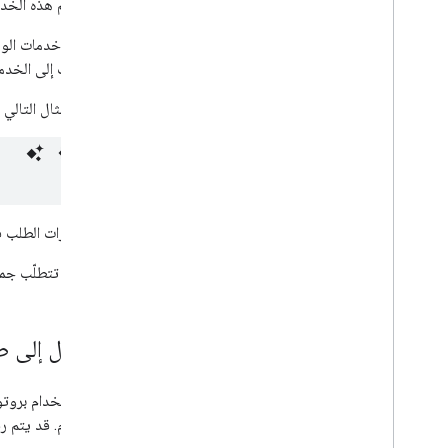
تم تصميم هذه الخدم
كوسيطات إلى الخدمات. بشكل ع
يوضّح المثال التالي عنوان 
أدرِج خيارات الطلب
ملاحظة
: تتطلّب جميع طلبات Routes API المصادقة
الوصول إلى طب
المستخدم. قد يتم رفض الطلبات الت