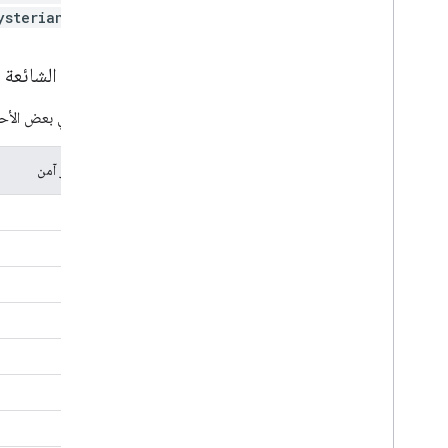
التالي:
ysterians
الأحرف الشائعة 
في ما يلي بعض الأحر
حرف غير آمن
مسافة
"
<
>
#
%
|