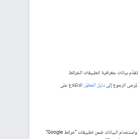
 يُرجى الرجوع إلى
دليل المطوّر
للاطّلاع على
خدمات الويب في "منصّة خرائط Google" هي واجهة لطلب بيانات Maps API من خدمات خارجية واستخدام البيانات ضمن تطبيقات "خرائط Google".