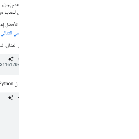
في مشاكل للعديد من
من الطرق الأفضل إعاد
الرقود الأسي الثنائي
على سبيل المثال، لنفترض 
31161200&key=
YOUR_API_KEY
يوضّح مثال Python التالي كيفية تقديم الطلب باستخدام ميزة "التوقّف المؤقت للانتظار العشوائي":