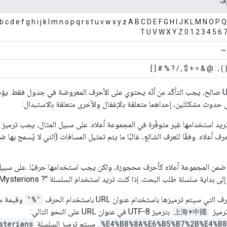
رف
b c d e f g h i j k l m n o p q r s t u v w x y z A B C D E F G H I J K L M N O P 
T U V W X Y Z 0 1 2 3 4 5 6 7
- 
! * ' ( ) ; : @ & = + $ , / ? % 
 حدوث مشكلتَين، إحداهما متعلقة بالإغفال والأخرى متعلقة بالاستبدال:
ريد استخدامها غير متوفّرة في المجموعة أعلاه. على سبيل المثال، يجب ترميز 
أعلاه. وفقًا للعرف الشائع، غالبًا ما يتم تمثيل المسافات (التي لا يُسمح بها ضمن عناوين URL) ب
ضمن المجموعة أعلاه كأحرف محجوزة، ولكن يجب استخدامها حرفيًا. على سبيل ا
ي سيتم ترميزها باستخدام عنوان URL باستخدام الحرف
'%'
ميز ‎
上海+中國
بترميز UTF-8 في عنوان URL على النحو التالي: ‎
%E4%B8%8A%E6%B5%B7%2B%E4%B
. سيتم ترميز السلسلة
sterians