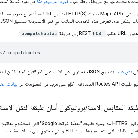
ات لاستخدامها مع خريطة، وفقًا لمواد
قيود الترخيص
في بنود خدمة "منصة خرائ
ام، تعرض هذه الخدمات البيانات في نص الاستجابة بتنسيق JSON لتحليله و/أو معالجته من خلال تطبيقك.
URL لطلب
POST
REST إلى طريقة
computeRoutes
:
 في
نص طلب
بتنسيق JSON. يحتوي نص الطلب على الموقعَين الجغرافيَّين للمصدر والوجهة وأي خيارات تريد ضبطها على المسار.
. اطّلِع على مزيد من المعلومات عن
بيانات اعت
قة المقابس الآمنة
/
بروتوكول أمان طبقة النقل الآمنة
ي يتم إجراؤها عبر HTTP والتي تحتوي على بيانات حسّاسة.