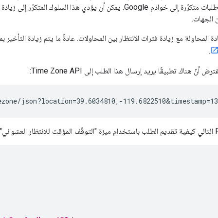
 الجهات.
ة المحاولة مع زيادة فترات الانتظار بين المحاولات. عادةً ما يتم زيادة التأخي
.
أنّ هناك تطبيقًا يريد إرسال هذا الطلب إلى Time Zone API:
ezone/json?location=39.6034810,-119.6822510&timestamp=13