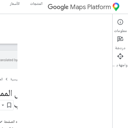
المنتجات
الأسعار
Maps Platform
Routes API
Web Services
معلومات
الأدلة
المرجع
الموارد
دردشة
واجهة برمجة التطبيقات
الدعم
الصفحة الرئيسية
ال
خيارات الدعم
الأسئلة الشائعة حول "خرائط Google"
الأسئلة الشائعة حول المسارات
الويب
تغطية البلدان والمناطق
تغطية مسار الدرّاجات النارية
ملاحظات حول الإصدار
على هذه الصفحة
الاطّلاع على آخر المعلومات