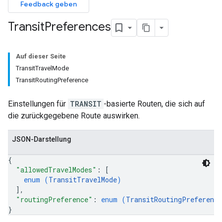
Feedback geben
Transit
Preferences
Auf dieser Seite
TransitTravelMode
TransitRoutingPreference
Einstellungen für
TRANSIT
-basierte Routen, die sich auf
die zurückgegebene Route auswirken.
JSON-Darstellung
{
"allowedTravelModes"
: 
[
enum (
TransitTravelMode
)
]
,
"routingPreference"
: 
enum (
TransitRoutingPreference
}