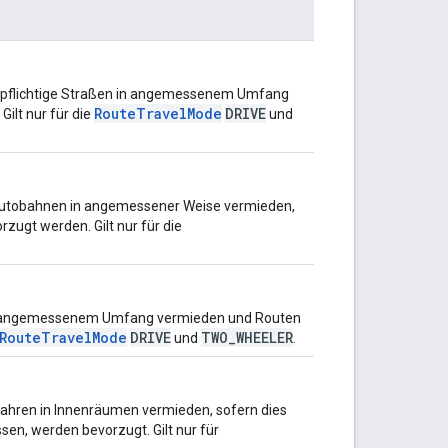
autpflichtige Straßen in angemessenem Umfang
RouteTravelMode
DRIVE
ilt nur für die
und
n Autobahnen in angemessener Weise vermieden,
zugt werden. Gilt nur für die
en in angemessenem Umfang vermieden und Routen
RouteTravelMode
DRIVE
TWO_WHEELER
und
.
s Fahren in Innenräumen vermieden, sofern dies
ssen, werden bevorzugt. Gilt nur für