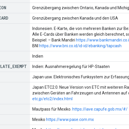
ION
Grenzübergang zwischen Ontario, Kanada und Michig
CARD
Grenzübergang zwischen Kanada und den USA
Indonesien. E-Karte, die von mehreren Banken zur Be
Alle E-Cards über Banken werden gleich berechnet, so
Beispiel: – Bank Mandiri
https://www.bankmandiri.co
BNI
https://www.bni.co.id/id-id/ebanking/tapcash
Indien
PLATE
_
EXEMPT
Indien: Ausnahmeregelung für HP-Staaten
Japan usw. Elektronisches Funksystem zur Erfassu
Japan ETC2.0. Neue Version von ETC mit weiteren Ra
zwischen Geräten an Fahrzeugen und Antennen auf 
etc.jp/etc2/index.html
Mautpass für Mexiko.
https://iave.capufe.gob.mx/#/
Mexiko
https://www.pase.com.mx