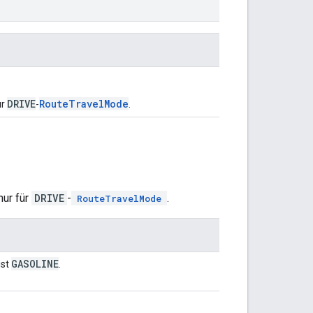
DRIVE
RouteTravelMode
ür
-
.
nur für
DRIVE
-
.
RouteTravelMode
GASOLINE
ist
.