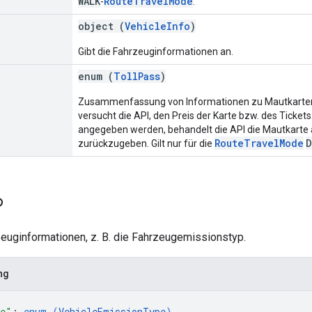
WALK
RouteTravelMode
-
.
object (
VehicleInfo
)
Gibt die Fahrzeuginformationen an.
enum (
TollPass
)
Zusammenfassung von Informationen zu Mautkarte
versucht die API, den Preis der Karte bzw. des Tick
angegeben werden, behandelt die API die Mautkarte 
RouteTravelMode
D
zurückzugeben. Gilt nur für die
o
zeuginformationen, z. B. die Fahrzeugemissionstyp.
ng
pe"
: 
enum (
VehicleEmissionType
)