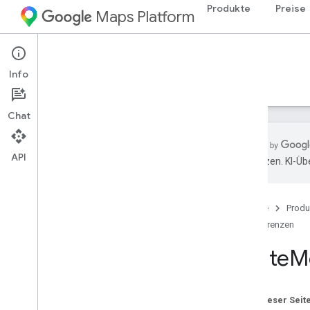
Produkte
Preise
Maps Platform
Web Services
Routes API
Info
Leitfäden
Referenzen
Ressourcen
Chat
API
übersetzen. KI-Üb
REST-Referenz
Übersicht
Startseite
Produ
Top
Level
Referenzen
Typen
Route
Mo
Fallback
Info
Lat
Lng
Localized
Text
Auf dieser Seit
Location