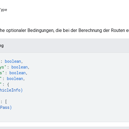
Type
ihe optionaler Bedingungen, die bei der Berechnung der Routen e
ng
: 
boolean
,
ys"
: 
boolean
,
s"
: 
boolean
,
"
: 
boolean
,
"
: 
{
hicleInfo
)
: 
[
Pass
)