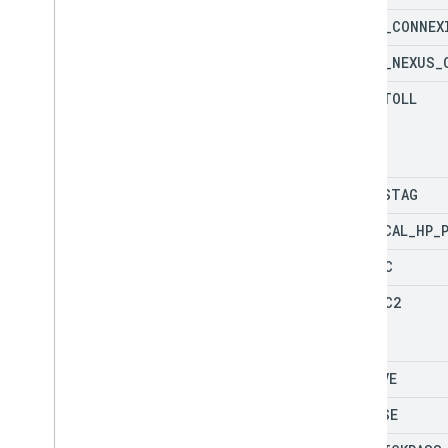
CA
_
US
_
CONNEX
CA
_
US
_
NEXUS
_
ID
_
E
_
TOLL
IN
_
FASTAG
IN
_
LOCAL
_
HP
_
JP
_
ETC
JP
_
ETC2
MX
_
IAVE
MX
_
PASE