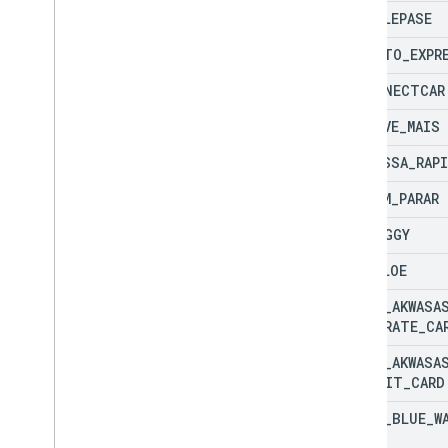
AR
_
TELEPASE
BR
_
AUTO
_
EXPR
BR
_
CONECTCAR
BR
_
MOVE
_
MAIS
BR
_
PASSA
_
RAP
BR
_
SEM
_
PARAR
BR
_
TAGGY
BR
_
VELOE
CA
_
US
_
AKWASA
CORPORATE
_
CA
CA
_
US
_
AKWASA
TRANSIT
_
CARD
CA
_
US
_
BLUE
_
W
PASS