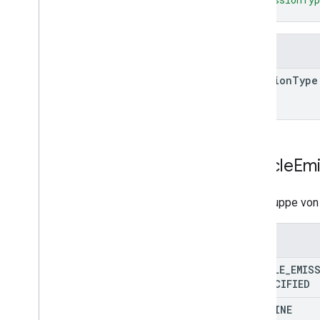
}
Felder
emission
Type
Vehicle
Emi
Eine Gruppe von
Enums
VEHICLE
_
EMIS
UNSPECIFIED
GASOLINE