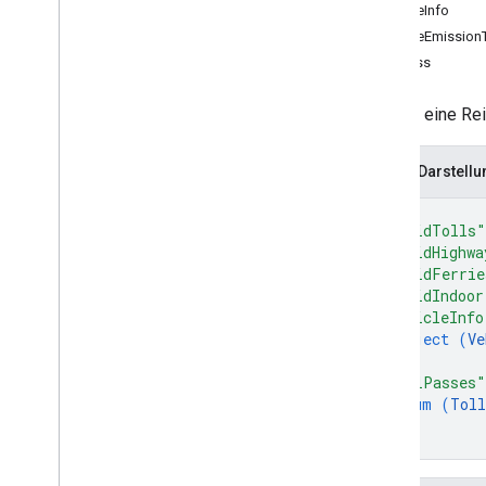
VehicleInfo
Money
VehicleEmission
Route
Modifiers
TollPass
Route
Travel
Advisory
Route
Travel
Mode
Kapselt eine Re
Routing
Preference
Speed
Reading
Interval
JSON-Darstellu
Status
Toll
Info
{
Traffic
Model
"avoidTolls"
Transit
Preferences
"avoidHighwa
"avoidFerrie
Einheiten
"avoidIndoor
Wegpunkt
"vehicleInfo
RPC-Referenz
object (
Ve
}
,
"tollPasses"
enum (
Toll
]
}