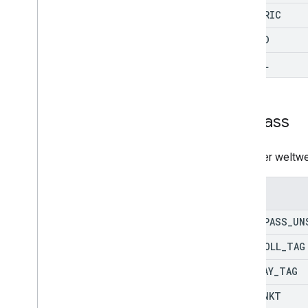
ELECTRIC
HYBRID
DIESEL
Toll
Pass
Liste der weltw
Enums
TOLL
_
PASS
_
UN
AU
_
ETOLL
_
TAG
AU
_
EWAY
_
TAG
AU
_
LINKT