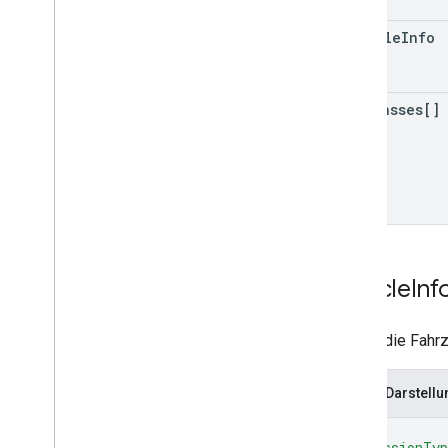
vehicle
Info
toll
Passes[]
Vehicle
Inf
Enthält die Fahr
JSON-Darstellu
{
"emissionTy