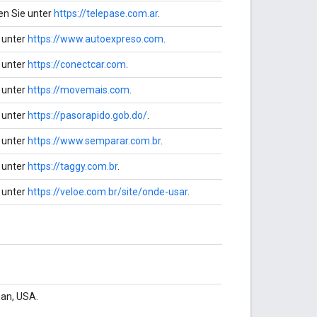
en Sie unter
https://telepase.com.ar
.
e unter
https://www.autoexpreso.com
.
e unter
https://conectcar.com
.
e unter
https://movemais.com
.
e unter
https://pasorapido.gob.do/
.
e unter
https://www.semparar.com.br
.
e unter
https://taggy.com.br
.
e unter
https://veloe.com.br/site/onde-usar
.
an, USA.