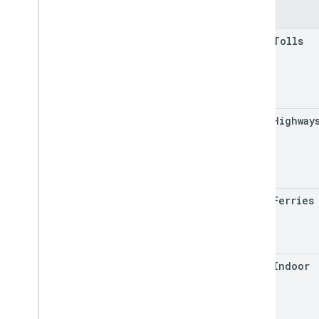
Felder
avoid
Tolls
avoid
Highway
avoid
Ferries
avoid
Indoor