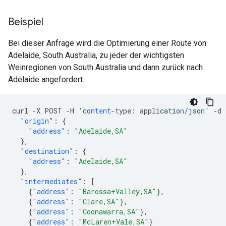
Beispiel
Bei dieser Anfrage wird die Optimierung einer Route von
Adelaide, South Australia, zu jeder der wichtigsten
Weinregionen von South Australia und dann zurück nach
Adelaide angefordert.
curl
-
X
POST
-
H
'co
ntent
-
t
ype
:
applica
t
io
n
/jso
n
'
-
d
"origin"
:
{
"address"
:
"Adelaide,SA"
},
"destination"
:
{
"address"
:
"Adelaide,SA"
},
"intermediates"
:
[
{
"address"
:
"Barossa+Valley,SA"
},
{
"address"
:
"Clare,SA"
},
{
"address"
:
"Coonawarra,SA"
},
{
"address"
:
"McLaren+Vale,SA"
}