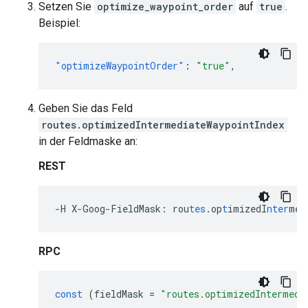
Setzen Sie
optimize_waypoint_order
auf
true
.
Beispiel:
"optimizeWaypointOrder"
:
"true"
,
Geben Sie das Feld
routes.optimizedIntermediateWaypointIndex
in der Feldmaske an:
REST
-
H
X
-
Goog
-
FieldMask
:
rou
tes
.op
t
imizedI
nter
med
RPC
const
(
fieldMask
=
"routes.optimizedIntermedi