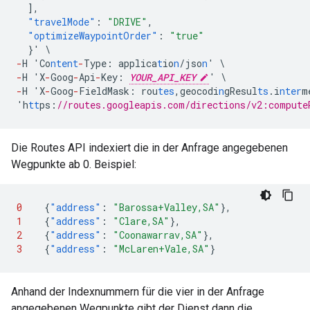
],
"travelMode"
:
"DRIVE"
,
"optimizeWaypointOrder"
:
"true"
}
'
\
-
H
'Co
ntent
-
Type
:
applica
t
io
n
/jso
n
'
\
-
H
'X
-
Goog
-
Api
-
Key
:
YOUR_API_KEY
'
\
-
H
'X
-
Goog
-
FieldMask
:
rou
tes
,
geocodi
n
gResul
ts
.i
nter
m
'h
tt
ps
:
//routes.googleapis.com/directions/v2:compute
Die Routes API indexiert die in der Anfrage angegebenen
Wegpunkte ab 0. Beispiel:
0
{
"address"
:
"Barossa+Valley,SA"
},
1
{
"address"
:
"Clare,SA"
},
2
{
"address"
:
"Coonawarrav,SA"
},
3
{
"address"
:
"McLaren+Vale,SA"
}
Anhand der Indexnummern für die vier in der Anfrage
angegebenen Wegpunkte gibt der Dienst dann die