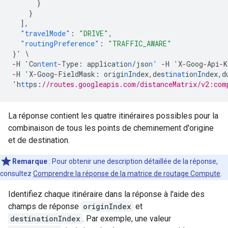
}
}
],
"travelMode"
:
"DRIVE"
,
"routingPreference"
:
"TRAFFIC_AWARE"
}
'
\
-
H
'Co
ntent
-
Type
:
applica
t
io
n
/jso
n
'
-
H
'X
-
Goog
-
Api
-
K
-
H
'X
-
Goog
-
FieldMask
:
origi
n
I
n
dex
,
des
t
i
nat
io
n
I
n
dex
,
d
'h
tt
ps
:
//routes.googleapis.com/distanceMatrix/v2:com
La réponse contient les quatre itinéraires possibles pour la
combinaison de tous les points de cheminement d'origine
et de destination.
Remarque
:
Pour obtenir une description détaillée de la réponse,
consultez
Comprendre la réponse de la matrice de routage Compute
.
Identifiez chaque itinéraire dans la réponse à l'aide des
champs de réponse
originIndex
et
destinationIndex
. Par exemple, une valeur