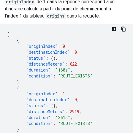
originIndex
de 1 dans la réponse correspond à un
itinéraire calculé à partir du point de cheminement à
l'index 1 du tableau
origins
dans la requête.
[
{
"originIndex"
:
0
,
"destinationIndex"
:
0
,
"status"
:
{},
"distanceMeters"
:
822
,
"duration"
:
"160s"
,
"condition"
:
"ROUTE_EXISTS"
},
{
"originIndex"
:
1
,
"destinationIndex"
:
0
,
"status"
:
{},
"distanceMeters"
:
2919
,
"duration"
:
"361s"
,
"condition"
:
"ROUTE_EXISTS"
},