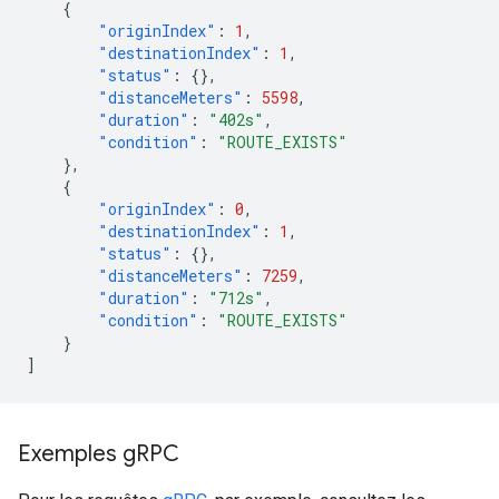
{
"originIndex"
:
1
,
"destinationIndex"
:
1
,
"status"
:
{},
"distanceMeters"
:
5598
,
"duration"
:
"402s"
,
"condition"
:
"ROUTE_EXISTS"
},
{
"originIndex"
:
0
,
"destinationIndex"
:
1
,
"status"
:
{},
"distanceMeters"
:
7259
,
"duration"
:
"712s"
,
"condition"
:
"ROUTE_EXISTS"
}
]
Exemples g
RPC