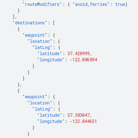
"routeModifiers"
:
{
"avoid_ferries"
:
true
}
}
],
"destinations"
:
[
{
"waypoint"
:
{
"location"
:
{
"latLng"
:
{
"latitude"
:
37.420999
,
"longitude"
:
-122.086894
}
}
}
},
{
"waypoint"
:
{
"location"
:
{
"latLng"
:
{
"latitude"
:
37.383047
,
"longitude"
:
-122.044651
}
}