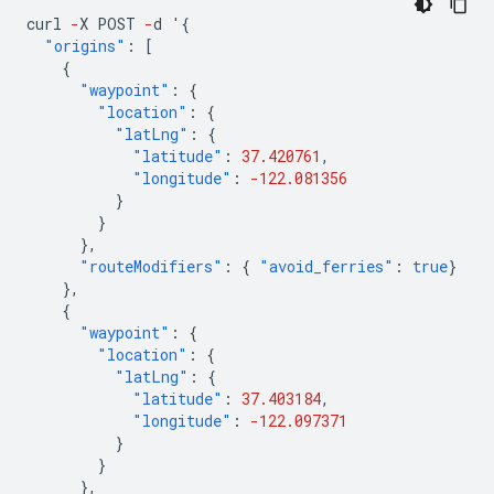
curl
-
X
POST
-
d
'
{
"origins"
:
[
{
"waypoint"
:
{
"location"
:
{
"latLng"
:
{
"latitude"
:
37.420761
,
"longitude"
:
-122.081356
}
}
},
"routeModifiers"
:
{
"avoid_ferries"
:
true
}
},
{
"waypoint"
:
{
"location"
:
{
"latLng"
:
{
"latitude"
:
37.403184
,
"longitude"
:
-122.097371
}
}
},