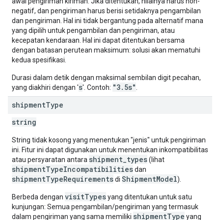
awal pengiriman kiriman. Jika ditentukan, nilainya harus non-
negatif, dan pengiriman harus berisi setidaknya pengambilan
dan pengiriman. Hal ini tidak bergantung pada alternatif mana
yang dipilih untuk pengambilan dan pengiriman, atau
kecepatan kendaraan. Hal ini dapat ditentukan bersama
dengan batasan perutean maksimum: solusi akan mematuhi
kedua spesifikasi.
Durasi dalam detik dengan maksimal sembilan digit pecahan,
s
"3.5s"
yang diakhiri dengan '
'. Contoh:
.
shipment
Type
string
String tidak kosong yang menentukan "jenis" untuk pengiriman
ini. Fitur ini dapat digunakan untuk menentukan inkompatibilitas
shipment_types
atau persyaratan antara
(lihat
shipmentTypeIncompatibilities
dan
shipmentTypeRequirements
ShipmentModel
di
).
visitTypes
Berbeda dengan
yang ditentukan untuk satu
kunjungan: Semua pengambilan/pengiriman yang termasuk
shipmentType
dalam pengiriman yang sama memiliki
yang