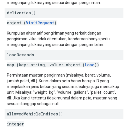
mengunjungi lokasi yang sesuai dengan pengiriman.
deliveries[]
object (
VisitRequest
)
Kumpulan alternatif pengiriman yang terkait dengan
pengiriman. Jika tidak ditentukan, kendaraan hanya perlu
mengunjungi lokasi yang sesuai dengan pengambilan.
load
Demands
map (key: string, value: object (
Load
))
Permintaan muatan pengiriman (misalnya, berat, volume,
jumlah palet, dll.). Kunci dalam peta harus berupa ID yang
menjelaskan jenis beban yang sesuai, idealnya juga mencakup
unit. Misalnya: "weight_kg", "volume_gallons", "pallet_count",
dll. Jika kunci tertentu tidak muncul dalam peta, muatan yang
sesuai dianggap sebagai null.
allowed
Vehicle
Indices[]
integer