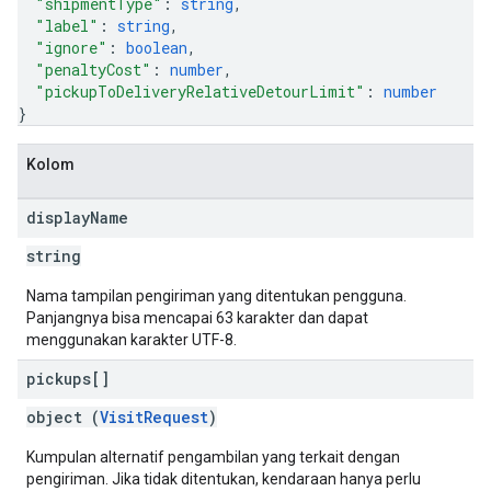
"shipmentType"
: 
string
,
"label"
: 
string
,
"ignore"
: 
boolean
,
"penaltyCost"
: 
number
,
"pickupToDeliveryRelativeDetourLimit"
: 
number
}
Kolom
display
Name
string
Nama tampilan pengiriman yang ditentukan pengguna.
Panjangnya bisa mencapai 63 karakter dan dapat
menggunakan karakter UTF-8.
pickups[]
object (
VisitRequest
)
Kumpulan alternatif pengambilan yang terkait dengan
pengiriman. Jika tidak ditentukan, kendaraan hanya perlu