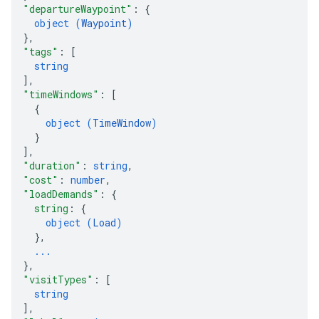
"departureWaypoint"
: 
{
object (
Waypoint
)
}
,
"tags"
: 
[
string
]
,
"timeWindows"
: 
[
{
object (
TimeWindow
)
}
]
,
"duration"
: 
string
,
"cost"
: 
number
,
"loadDemands"
: 
{
string
: 
{
object (
Load
)
}
,
...
}
,
"visitTypes"
: 
[
string
]
,