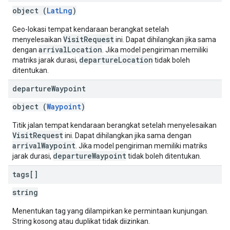
object (
LatLng
)
Geo-lokasi tempat kendaraan berangkat setelah
VisitRequest
menyelesaikan
ini. Dapat dihilangkan jika sama
arrivalLocation
dengan
. Jika model pengiriman memiliki
departureLocation
matriks jarak durasi,
tidak boleh
ditentukan.
departure
Waypoint
object (
Waypoint
)
Titik jalan tempat kendaraan berangkat setelah menyelesaikan
VisitRequest
ini. Dapat dihilangkan jika sama dengan
arrivalWaypoint
. Jika model pengiriman memiliki matriks
departureWaypoint
jarak durasi,
tidak boleh ditentukan.
tags[]
string
Menentukan tag yang dilampirkan ke permintaan kunjungan.
String kosong atau duplikat tidak diizinkan.