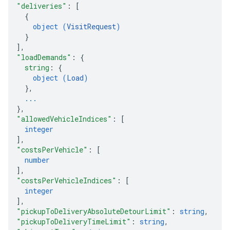
"deliveries"
: 
[
{
object (
VisitRequest
)
}
]
,
"loadDemands"
: 
{
string
: 
{
object (
Load
)
}
,
...
}
,
"allowedVehicleIndices"
: 
[
integer
]
,
"costsPerVehicle"
: 
[
number
]
,
"costsPerVehicleIndices"
: 
[
integer
]
,
"pickupToDeliveryAbsoluteDetourLimit"
: 
string
,
"pickupToDeliveryTimeLimit"
: 
string
,