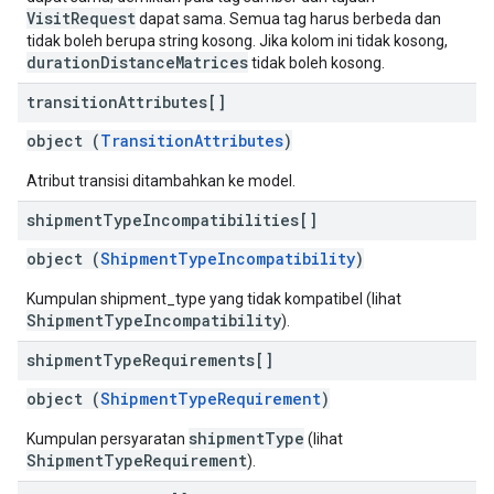
VisitRequest
dapat sama. Semua tag harus berbeda dan
tidak boleh berupa string kosong. Jika kolom ini tidak kosong,
durationDistanceMatrices
tidak boleh kosong.
transition
Attributes[]
object (
TransitionAttributes
)
Atribut transisi ditambahkan ke model.
shipment
Type
Incompatibilities[]
object (
ShipmentTypeIncompatibility
)
Kumpulan shipment_type yang tidak kompatibel (lihat
ShipmentTypeIncompatibility
).
shipment
Type
Requirements[]
object (
ShipmentTypeRequirement
)
shipmentType
Kumpulan persyaratan
(lihat
ShipmentTypeRequirement
).