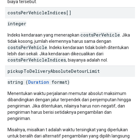
biaya tersebut.
costs
Per
Vehicle
Indices[]
integer
costsPerVehicle
Indeks kendaraan yang menerapkan
. Jika
tidak kosong, jumlah elemennya harus sama dengan
costsPerVehicle
. Indeks kendaraan tidak boleh ditentukan
lebih dari sekali. Jika kendaraan dikecualikan dari
costsPerVehicleIndices
, biayanya adalah nol.
pickup
To
Delivery
Absolute
Detour
Limit
string (
Duration
format)
Menentukan waktu perjalanan memutar absolut maksimum
dibandingkan dengan jalur terpendek dari penjemputan hingga
pengiriman. Jika ditentukan, nilainya harus non-negatif, dan
pengiriman harus berisi setidaknya pengambilan dan
pengiriman.
Misalnya, misalkan t adalah waktu tersingkat yang diperlukan
untuk beralih dari alternatif pengambilan yang dipilih langsung