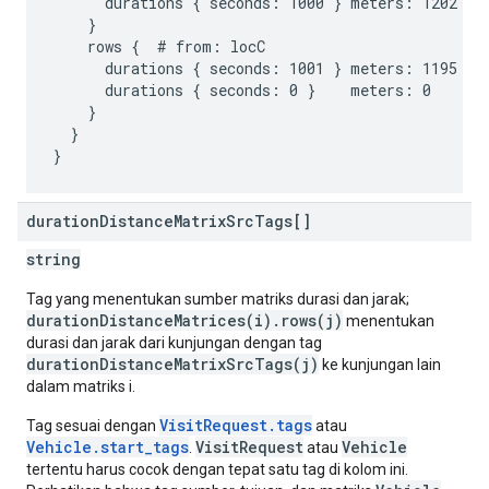
      durations { seconds: 1000 } meters: 1202 # t
    }

    rows {  # from: locC

      durations { seconds: 1001 } meters: 1195 # t
      durations { seconds: 0 }    meters: 0    # t
    }

  }

duration
Distance
Matrix
Src
Tags[]
string
Tag yang menentukan sumber matriks durasi dan jarak;
durationDistanceMatrices(i).rows(j)
menentukan
durasi dan jarak dari kunjungan dengan tag
durationDistanceMatrixSrcTags(j)
ke kunjungan lain
dalam matriks i.
VisitRequest.tags
Tag sesuai dengan
atau
Vehicle.start_tags
VisitRequest
Vehicle
.
atau
tertentu harus cocok dengan tepat satu tag di kolom ini.