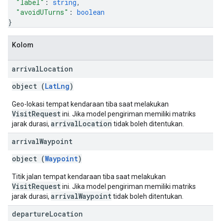
"label"
: 
string
,
"avoidUTurns"
: 
boolean
}
Kolom
arrival
Location
object (
LatLng
)
Geo-lokasi tempat kendaraan tiba saat melakukan
VisitRequest
ini. Jika model pengiriman memiliki matriks
arrivalLocation
jarak durasi,
tidak boleh ditentukan.
arrival
Waypoint
object (
Waypoint
)
Titik jalan tempat kendaraan tiba saat melakukan
VisitRequest
ini. Jika model pengiriman memiliki matriks
arrivalWaypoint
jarak durasi,
tidak boleh ditentukan.
departure
Location