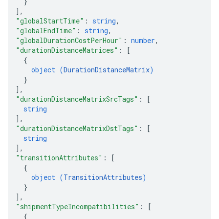
}
]
,
"globalStartTime"
: 
string
,
"globalEndTime"
: 
string
,
"globalDurationCostPerHour"
: 
number
,
"durationDistanceMatrices"
: 
[
{
object (
DurationDistanceMatrix
)
}
]
,
"durationDistanceMatrixSrcTags"
: 
[
string
]
,
"durationDistanceMatrixDstTags"
: 
[
string
]
,
"transitionAttributes"
: 
[
{
object (
TransitionAttributes
)
}
]
,
"shipmentTypeIncompatibilities"
: 
[
{