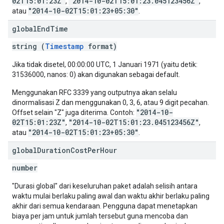
02T15:01:23Z"
"2014-10-02T15:01:23.045123456Z"
,
,
"2014-10-02T15:01:23+05:30"
atau
.
global
End
Time
string (
Timestamp
format)
Jika tidak disetel, 00:00:00 UTC, 1 Januari 1971 (yaitu detik:
31536000, nanos: 0) akan digunakan sebagai default.
Menggunakan RFC 3339 yang outputnya akan selalu
dinormalisasi Z dan menggunakan 0, 3, 6, atau 9 digit pecahan.
"2014-10-
Offset selain "Z" juga diterima. Contoh:
02T15:01:23Z"
"2014-10-02T15:01:23.045123456Z"
,
,
"2014-10-02T15:01:23+05:30"
atau
.
global
Duration
Cost
Per
Hour
number
"Durasi global" dari keseluruhan paket adalah selisih antara
waktu mulai berlaku paling awal dan waktu akhir berlaku paling
akhir dari semua kendaraan. Pengguna dapat menetapkan
biaya per jam untuk jumlah tersebut guna mencoba dan