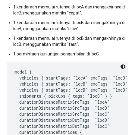
1 kendaraan memulai rutenya di locA dan mengakhirinya di
locB, menggunakan matriks "cepat".
1 kendaraan memulai rutenya di locB dan mengakhirinya di
locB, menggunakan matriks "slow".
1 kendaraan memulai rutenya di locB dan mengakhirinya di
locB, menggunakan matriks "fast".
1 permintaan kunjungan pengambilan di locC.
model {

  vehicles { startTags: "locA" endTags: "locB" st
  vehicles { startTags: "locB" endTags: "locB" st
  vehicles { startTags: "locB" endTags: "locB" st
  shipments { pickups { tags: "locC" } }

  durationDistanceMatrixSrcTags: "locA"

  durationDistanceMatrixSrcTags: "locB"

  durationDistanceMatrixSrcTags: "locC"

  durationDistanceMatrixDstTags: "locB"

  durationDistanceMatrixDstTags: "locC"

  durationDistanceMatrices {
