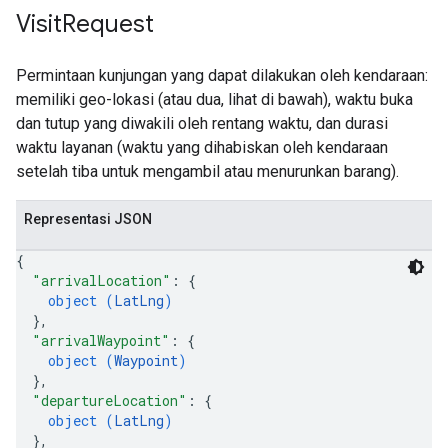
Visit
Request
Permintaan kunjungan yang dapat dilakukan oleh kendaraan:
memiliki geo-lokasi (atau dua, lihat di bawah), waktu buka
dan tutup yang diwakili oleh rentang waktu, dan durasi
waktu layanan (waktu yang dihabiskan oleh kendaraan
setelah tiba untuk mengambil atau menurunkan barang).
Representasi JSON
{
"arrivalLocation"
: 
{
object (
LatLng
)
}
,
"arrivalWaypoint"
: 
{
object (
Waypoint
)
}
,
"departureLocation"
: 
{
object (
LatLng
)
}
,