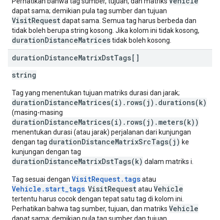
Vehicle
Perhatikan bahwa tag sumber, tujuan, dan matriks
dapat sama; demikian pula tag sumber dan tujuan
VisitRequest
dapat sama. Semua tag harus berbeda dan
tidak boleh berupa string kosong. Jika kolom ini tidak kosong,
durationDistanceMatrices
tidak boleh kosong.
duration
Distance
Matrix
Dst
Tags[]
string
Tag yang menentukan tujuan matriks durasi dan jarak;
durationDistanceMatrices(i).rows(j).durations(k)
(masing-masing
durationDistanceMatrices(i).rows(j).meters(k))
menentukan durasi (atau jarak) perjalanan dari kunjungan
durationDistanceMatrixSrcTags(j)
dengan tag
ke
kunjungan dengan tag
durationDistanceMatrixDstTags(k)
dalam matriks i.
VisitRequest.tags
Tag sesuai dengan
atau
Vehicle.start_tags
VisitRequest
Vehicle
.
atau
tertentu harus cocok dengan tepat satu tag di kolom ini.
Vehicle
Perhatikan bahwa tag sumber, tujuan, dan matriks
dapat sama; demikian pula tag sumber dan tujuan