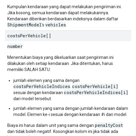
Kumpulan kendaraan yang dapat melakukan pengiriman ini.
Jika kosong, semua kendaraan dapat melakukannya.
Kendaraan diberikan berdasarkan indeksnya dalam daftar
ShipmentModel
vehicles
's
.
costs
Per
Vehicle[]
number
Menentukan biaya yang dikeluarkan saat pengiriman ini
dilakukan oleh setiap kendaraan. Jika ditentukan, harus
memiliki SALAH SATU:
jumlah elemen yang sama dengan
costsPerVehicleIndices
costsPerVehicle[i]
.
costsPerVehicleIndices[i]
sesuai dengan kendaraan
dari model tersebut.
jumlah elemen yang sama dengan jumlah kendaraan dalam
model. Elemen ke-i sesuai dengan kendaraan #i dari model.
penaltyCost
Biaya ini harus dalam unit yang sama dengan
dan tidak boleh negatif. Kosongkan kolom ini jika tidak ada