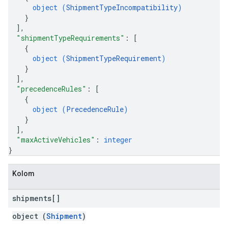
object (
ShipmentTypeIncompatibility
)
}
]
,
"shipmentTypeRequirements"
: 
[
{
object (
ShipmentTypeRequirement
)
}
]
,
"precedenceRules"
: 
[
{
object (
PrecedenceRule
)
}
]
,
"maxActiveVehicles"
: 
integer
}
Kolom
shipments[]
object (
Shipment
)