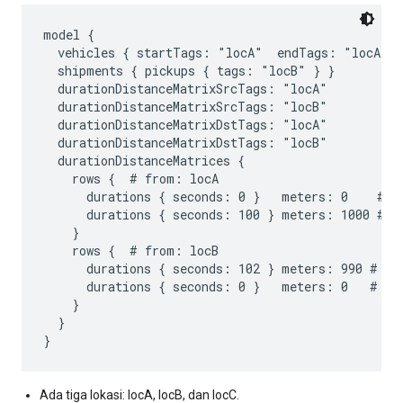
model {

  vehicles { startTags: "locA"  endTags: "locA" }

  shipments { pickups { tags: "locB" } }

  durationDistanceMatrixSrcTags: "locA"

  durationDistanceMatrixSrcTags: "locB"

  durationDistanceMatrixDstTags: "locA"

  durationDistanceMatrixDstTags: "locB"

  durationDistanceMatrices {

    rows {  # from: locA

      durations { seconds: 0 }   meters: 0    # to
      durations { seconds: 100 } meters: 1000 # to
    }

    rows {  # from: locB

      durations { seconds: 102 } meters: 990 # to:
      durations { seconds: 0 }   meters: 0   # to:
    }

  }

Ada tiga lokasi: locA, locB, dan locC.