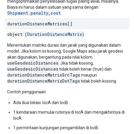
mengoptimalkan penyelesaian tugas paling awal, misalnya.
Biaya ini harus dalam satuan yang sama dengan
Shipment.penalty_cost
.
duration
Distance
Matrices[]
object (
DurationDistanceMatrix
)
Menentukan matriks durasi dan jarak yang digunakan dalam
model. Jika kolom ini kosong, Google Maps atau jarak geodesi
akan digunakan, bergantung pada nilai kolom
useGeodesicDistances
. Jika tidak kosong,
useGeodesicDistances
tidak boleh benar (true) dan
durationDistanceMatrixSrcTags
maupun
durationDistanceMatrixDstTags
tidak boleh kosong.
Contoh penggunaan:
Ada dua lokasi: locA dan locB.
1 kendaraan memulai rutenya di locA dan mengakhirinya di
locA.
1 permintaan kunjungan pengambilan di locB.