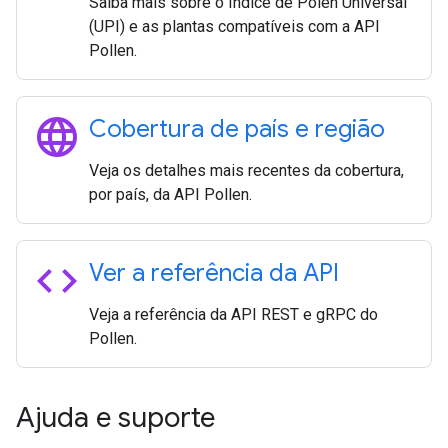
Saiba mais sobre o Índice de Pólen Universal
(UPI) e as plantas compatíveis com a API
Pollen.
language
Cobertura de país e região
Veja os detalhes mais recentes da cobertura,
por país, da API Pollen.
code
Ver a referência da API
Veja a referência da API REST e gRPC do
Pollen.
Ajuda e suporte