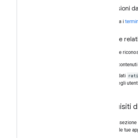
Esclusioni da
Consulta i
termin
Norme relati
Il Cliente ricon
I contenut
I dati
rat
degli uten
Requisiti 
Questa sezione f
tramite le tue ap