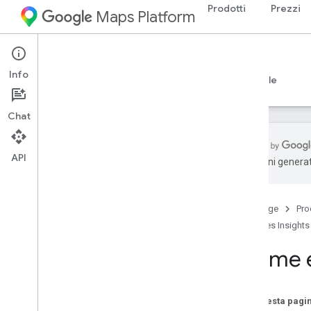
Prodotti
Prezzi
Maps Platform
Web Services
Places Insights
Info
Guide
Riferimento
Risorse
Sperimentale
Chat
API
traduzioni generat
Assistenza
Opzioni di assistenza
Home page
Pro
Domande frequenti su Maps
Places Insights
Note di rilascio
Seguire le novità
Norme e 
Quota e prezzi
Quota e prezzi
Su questa pagi