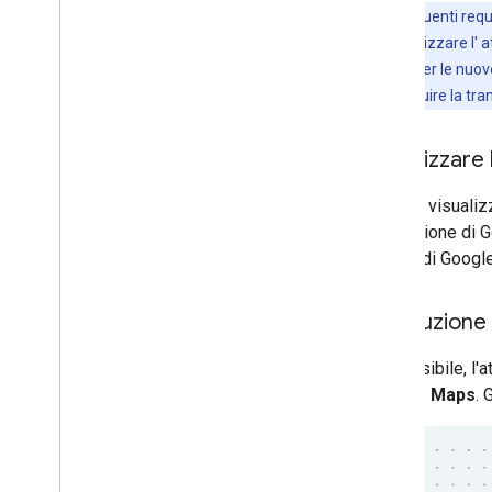
Nota:
i seguenti requ
potrebbero utilizzare l' 
attribuzione. Per le nuo
aiutarti a eseguire la tra
Visualizzare
Quando visualizz
attribuzione di 
mappa di Google i
Attribuzione
Se possibile, l'a
Google Maps
. 