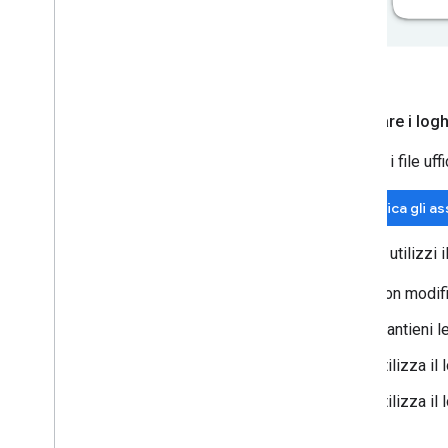
Scaricare i log
Utilizza i file u
Scarica gli a
Quando utilizzi 
Non modifi
Mantieni le
Utilizza i
Utilizza i