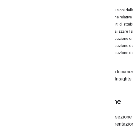
Norme
Norme e termini
Esclusioni dall
Norme e attribuzioni
Norme relative
Termini di servizio
Requisiti di attr
Visualizzare l
Attribuzione d
Attribuzione d
Attribuzione de
Questo documento
Places Insights 
Norme
Questa sezione d
l'implementazion