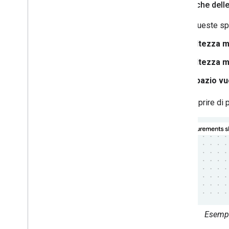
Specifiche dell
Segui queste spe
Altezza m
Altezza m
Spazio vu
Per scoprire di 
Esempi