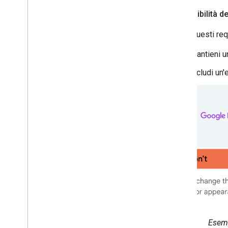
Accessibilità de
Segui questi requ
Mantieni 
Includi un'
Esemp