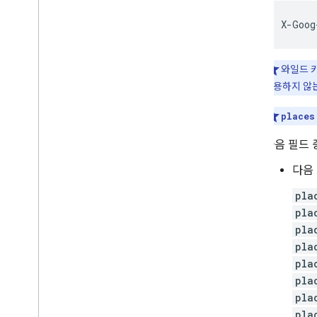
X
-
Goog
와일드 카
사용하지 않는
places
다음 필드 
다음
pla
pla
pla
pla
pla
pla
pla
pla