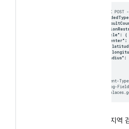
curl -X POST -
  "includedType
  "maxResultCoun
  "locationRestr
    "circle": {

      "center": 
        "latitud
        "longitu
      "radius": 
    }

  }

}'
 \

-H 'Content-Type
-H "X-Goog-Field
주변 지역 검