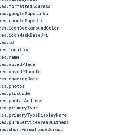
ces.formattedAddress
ces.googleMapsLinks
ces.googleMapsUri
ces.iconBackgroundColor
ces.iconMaskBaseUri
ces.id
ces.location
**
ces.name
ces.movedPlace
ces.movedPlaceId
ces.openingDate
ces.photos
ces.plusCode
ces.postalAddress
ces.primaryType
ces.primaryTypeDisplayName
ces.pureServiceAreaBusiness
ces.shortFormattedAddress