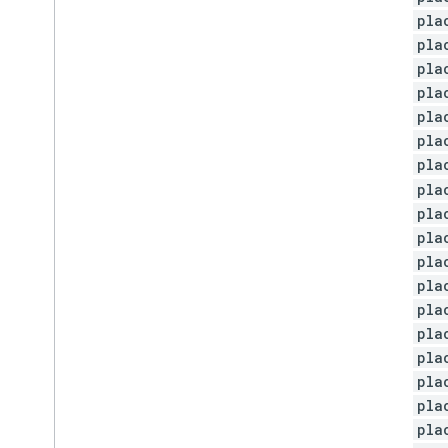
pla
pla
pla
pla
pla
pla
pla
pla
pla
pla
pla
pla
pla
pla
pla
pla
pla
pla