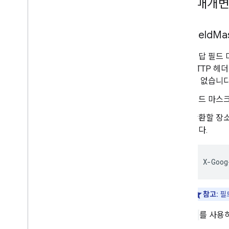
필수 매개
Field
Ma
응답 필드
HTTP 헤
은 없습니다
필드 마스크
반환할 장소
니다.
X
-
Goog
참고:
필
*
를 사용