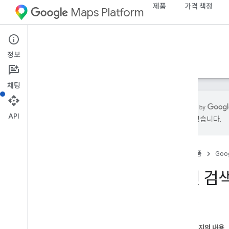
제품
가격 책정
Maps Platform
Web Services
Places API
정보
가이드
참조
리소스
기존
채팅
API
있을 수 있습니다.
Places API
개요
홈
제품
Goog
장소 ID
장소 아이콘
주변 검색
설정
출시 노트
Places API 설정
이 페이지의 내용