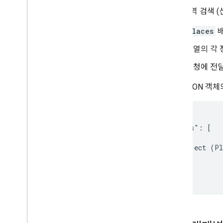
주변 지역 검색 (
places
배
배열의 각
요청에 전
전체 JSON 객
{

  "places": [

    {

      object (Pl
    }

  ]

}