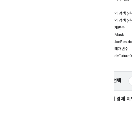
Places API (신규)
소개
Places API 사용 (신규)
주변 지역 검색 (신
개요
주변 지역 검색 (신
주변 검색 (신규)
필수 매개변수
텍스트 검색(신규)
FieldMask
장소 세부정보 (신규)
locationRestric
장소 사진 (신규)
선택적 매개변수
자동 완성 (신규)
includeFuture
장소 데이터 사용 (신규)
세션 토큰 사용
경로를 따라 검색
AI 기반 요약
플랫폼 선택:
Google 지도 링크
부적절한 콘텐츠 신고
유럽 경제 지역
클라이언트 라이브러리
소개