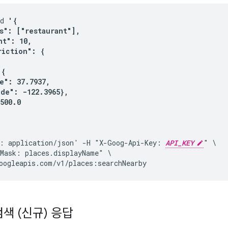
d 
'{

s": ["restaurant"],

t": 10,

iction": {

{

e": 37.7937,

de": -122.3965},

500.0

: application/json' -H "X-Goog-Api-Key: 
API_KEY
" \

Mask: places.displayName" \

색 (신규) 응답