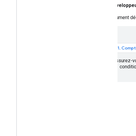
API Places (nouveau)
Développeu
Utiliser l'API Places (nouveau)
Utiliser les données de lieu (nouveau)
Ce document décr
Utiliser des jetons de session
Rechercher sur le trajet
Résumés optimisés par l'IA
Lien vers Google Maps
1. Compt
Signaler un contenu inapproprié
Bibliothèques clientes
Assurez-vo
conditi