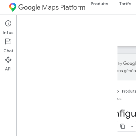
Produits
Tarifs
Maps Platform
Web Services
Places API
Infos
Guides
Référence
Ressources
Ancien
Chat
API
traductions généré
API Places
Aperçu
Accueil
Produit
ID de lieu
Guides
Icônes de lieu
Configur
Configuration
Configurer l'API Places