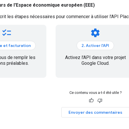
rs de l'Espace économique européen (EEE)
it les étapes nécessaires pour commencer à utiliser l'API Place
checklist
settings
e et facturation
2. Activer l'API
us de remplir les
Activez l'API dans votre projet
ons préalables.
Google Cloud.
Ce contenu vous a-t-il été utile ?
Envoyer des commentaires