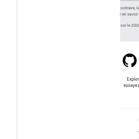
Sauf indication contraire, 
Apache 2.0
. Pour en savoir
Dernière mise à jour le 202
Stack Overflow
Posez une question sous le
Explo
tag google-maps.
essayez
En savoir plus
Questions fréquentes