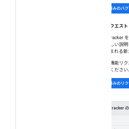
登録済みのバグ
機能リクエスト
Issue Tr
能の詳しい説明
って生まれる新
新しい機能リク
認してください
提出済みのリク
Issue Track
New