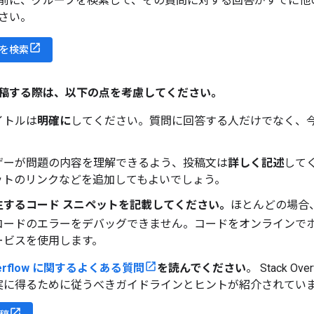
前に、グループを検索して、その質問に対する回答がすでに他
さい。
を検索
稿する際は、以下の点を考慮してください。
イトルは
明確に
してください。質問に回答する人だけでなく、
ザーが問題の内容を理解できるよう、投稿文は
詳しく記述
して
ットのリンクなどを追加してもよいでしょう。
生するコード スニペットを記載してください。
ほとんどの場合
コードのエラーをデバッグできません。コードをオンラインで
ービスを使用します。
Overflow に関するよくある質問
を読んでください
。 Stack 
実に得るために従うべきガイドラインとヒントが紹介されてい