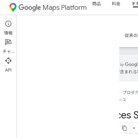
商品
料金
ド
Maps Platform
iOS
Places SDK for iOS
情報
ガイド
リファレンス
サンプル
リソース
従来の
チャット
API
は誤りが含まれる
サポート
サポート オプション
ホーム
プロダ
リリースノート
リソース
リリースノート - i
OS 向け Places Swift
SDK
Places S
最新情報を入手する
利用規約
Apple App Store のプライバシーの詳
細