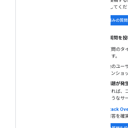
質問を投稿する
を確認してくだ
投稿済みの質問
初めて質問を投
質問のタ
ます。
他のユー
ーンショ
問題が発
ければ、
ようなサ
Stack 
回答を確