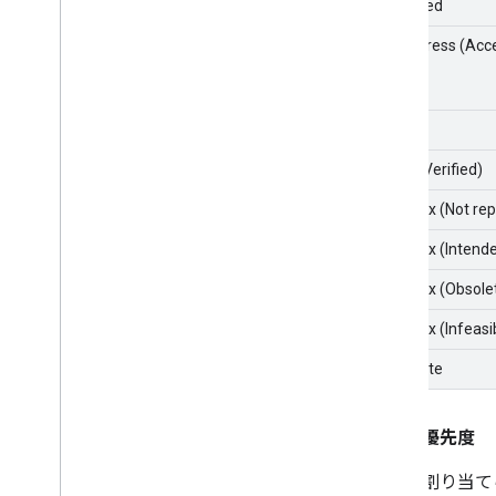
Assigned
In Progress (Acc
Fixed
Fixed (Verified)
Won't fix (Not re
Won't fix (Intend
Won't fix (Obsole
Won't fix (Infeasi
Duplicate
問題の優先度
問題に割り当て