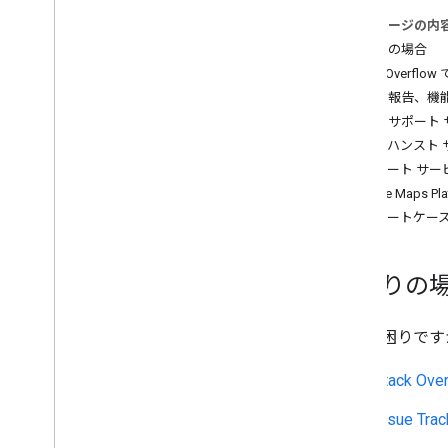
このページの内
課金とモニタリング
お困りの場合
使用量と請求額
Stack Overf
レポートとモニタリング
問題の報告、機
最適なサポート 
ポリシーと規約
エンハンスト 
ポリシーと帰属
サポート サ
利用規約
Google Map
サポートケー
お困りの
何かお困りです
Stack Ove
Issue Trac