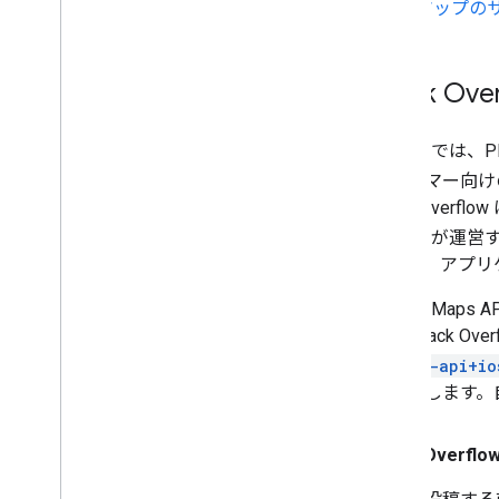
マップの
Stack 
Google では、
ログラマー向けの
Stack Ove
Google が
きます。アプリ
Google Maps
グを Stack O
places-api+io
を追加します。
Stack Over