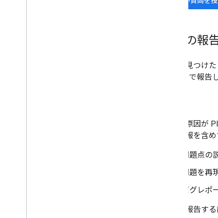
新しい質問を投
問題の報
バグを見つけたと思
Tracker
で報告
バグ
問題の原因が Pl
次の情報を含め
問題点の
問題を再
バグレポ
バグを報告する