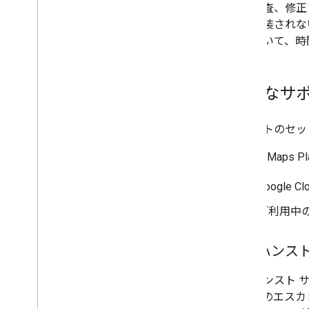
速に調査、修正
来に実装されな
に基づいて、時
最適なサポ
サポートのセッ
Google Ma
Google 
ご利用中
エンハンスト
エンハンスト サ
ケースのエスカ