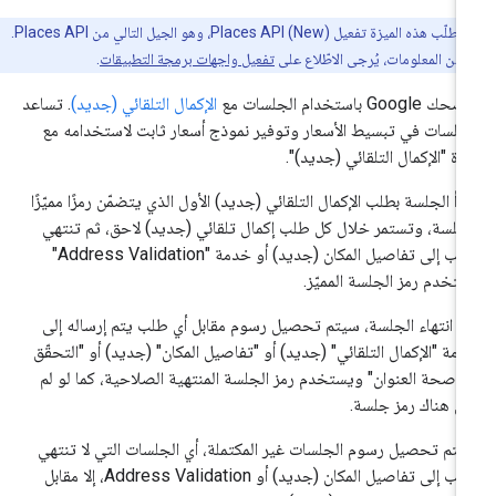
تتطلّب هذه الميزة تفعيل Places API (New)، وهو الجيل التالي من Places API.
 من المعلومات، يُرجى الاطّلاع على
تفعيل واجهات برمجة التطبيقات
.
Google باستخدام الجلسات مع
الإكمال التلقائي (جديد)
. تساعد
جلسات في تبسيط الأسعار وتوفير نموذج أسعار ثابت لاستخدامه مع
زة "الإكمال التلقائي (جديد)".
دأ الجلسة بطلب الإكمال التلقائي (جديد) الأول الذي يتضمّن رمزًا مميّزًا
جلسة، وتستمر خلال كل طلب إكمال تلقائي (جديد) لاحق، ثم تنتهي
بطلب إلى تفاصيل المكان (جديد) أو خدمة "Address Validation"
تخدم رمز الجلسة المميّز.
د انتهاء الجلسة، سيتم تحصيل رسوم مقابل أي طلب يتم إرساله إلى
مة "الإكمال التلقائي" (جديد) أو "تفاصيل المكان" (جديد) أو "التحقّق
 صحة العنوان" ويستخدم رمز الجلسة المنتهية الصلاحية، كما لو لم
ن هناك رمز جلسة.
 يتم تحصيل رسوم الجلسات غير المكتملة، أي الجلسات التي لا تنتهي
بطلب إلى تفاصيل المكان (جديد) أو Address Validation، إلا مقابل