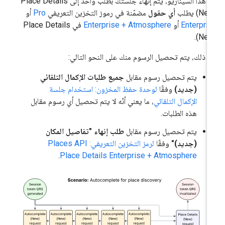
في هذا السيناريو، يتم إنهاء جلستك بطلب واحد إلى Place Details
Ne) يطلب
أي حقول
مضمّنة في رموز التخزين التعريفي
Pro
أو
Enterpri
أو
Enterprise + Atmosphere
في Place Details
(New
د ذلك، يتم تحصيل الرسوم منك على النحو التالي:
يتم تحصيل رسوم مقابل
جميع طلبات الإكمال التلقائي
(جديد)
وفقًا
لوحدة حفظ المخزون: استخدام جلسة
الإكمال التلقائي
، ما يعني أنّه لا يتم تحصيل أي رسوم مقابل
هذه الطلبات.
يتم تحصيل رسوم مقابل
طلب إنهاء "تفاصيل المكان
(جديد)"
وفقًا
لرمز التخزين التعريفي: Places API
.
Place Details Enterprise + Atmosphere