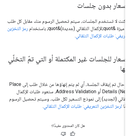
لأسعار بدون جلسات
ا كنت لا تستخدم الجلسات، سيتم تحصيل الرسوم منك مقابل كل طلب
 &quot;الإكمال التلقائي (جديدة)&quot; باستخدام
رمز التخزين
تعريفي: طلبات الإكمال التلقائي
.
لأسعار للجلسات غير المكتملة أو التي تمّ التخلّي
نها
في حال تم إيقاف الجلسة، أي لم يتم إنهاؤها من خلال طلب إلى Place
Details (New) أو Address Validation، ستعود طلبات الإكمال
تلقائي (الجديد) إلى نموذج التسعير لكل طلب، وسيتم تحصيل الرسوم
قًا
لرمز التخزين التعريفي: طلبات الإكمال التلقائي
.
هل كان المحتوى مفيدًا؟