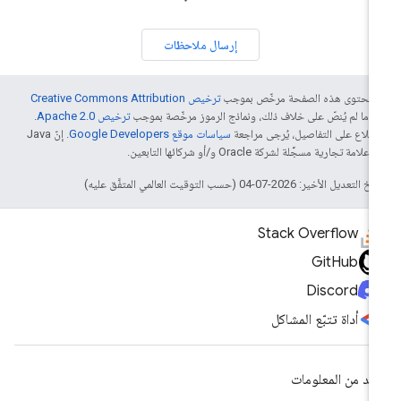
إرسال ملاحظات
ّ محتوى هذه الصفحة مرخّص بموجب
ترخيص Creative Commons Attribution
4‏
ما لم يُنصّ على خلاف ذلك، ونماذج الرموز مرخّصة بموجب
ترخيص Apache 2.0‏
.
اطّلاع على التفاصيل، يُرجى مراجعة
سياسات موقع Google Developers‏
. إنّ Java
لامة تجارية مسجَّلة لشركة Oracle و/أو شركائها التابعين.
التعديل الأخير: 2026-07-04 (حسب التوقيت العالمي المتفَّق عليه)
Stack Overflow
GitHub
Discord
أداة تتبّع المشاكل
يد من المعلومات