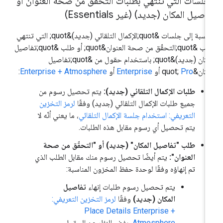
جلسات التي تنتهي بطلبات التحقّق من صحة العنوان أو
اصيل المكان (جديد) (غير Essentials)
بالنسبة إلى جلسات &quot;الإكمال التلقائي (جديد)&quot; التي تنتهي
بطلب &quot;التحقّق من صحة العنوان&quot; أو طلب &quot;تفاصيل
المكان (جديد)&quot; باستخدام حقول من &quot;تفاصيل
كان&quot;
Pro
أو
Enterprise
أو
Enterprise + Atmosphere
:
طلبات الإكمال التلقائي (جديد):
يتم تحصيل رسوم من
جميع طلبات الإكمال التلقائي (جديد) وفقًا
لرمز التخزين
التعريفي: استخدام جلسة الإكمال التلقائي
، ما يعني أنّه لا
يتم تحصيل أي رسوم مقابل هذه الطلبات.
طلب "تفاصيل المكان" (جديد) أو "التحقّق من صحة
العنوان":
يتم أيضًا تحصيل رسوم منك مقابل الطلب الذي
تم إنهاؤه وفقًا لوحدة حفظ المخزون المناسبة:
يتم تحصيل رسوم طلبات إنهاء
تفاصيل
المكان (جديد)
وفقًا
لرمز التخزين التعريفي:
Place Details Enterprise +
Atmosphere
، بغض النظر عن الحقول