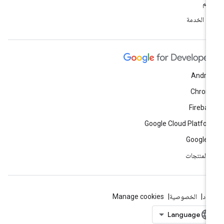
دعم
ود الخدمة
Andro
Chrom
Fireba
Google Cloud Platfo
Google 
ّ المنتجات
بنود
الخصوصية
Manage cookies