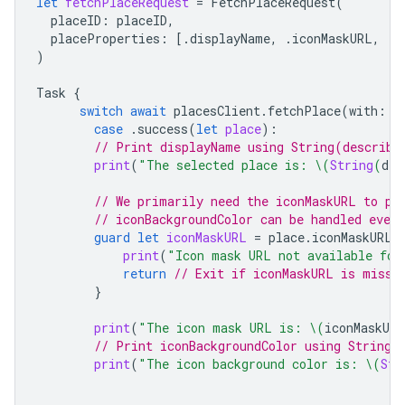
let
fetchPlaceRequest
=
FetchPlaceRequest
(
placeID
:
placeID
,
placeProperties
:
[.
displayName
,
.
iconMaskURL
,
.
i
)
Task
{
switch
await
placesClient
.
fetchPlace
(
with
:
f
case
.
success
(
let
place
):
// Print displayName using String(describi
print
(
"The selected place is: 
\(
String
(
des
// We primarily need the iconMaskURL to pr
// iconBackgroundColor can be handled even 
guard
let
iconMaskURL
=
place
.
iconMaskURL
print
(
"Icon mask URL not available for
return
// Exit if iconMaskURL is missi
}
print
(
"The icon mask URL is: 
\(
iconMaskURL
// Print iconBackgroundColor using String(
print
(
"The icon background color is: 
\(
Str