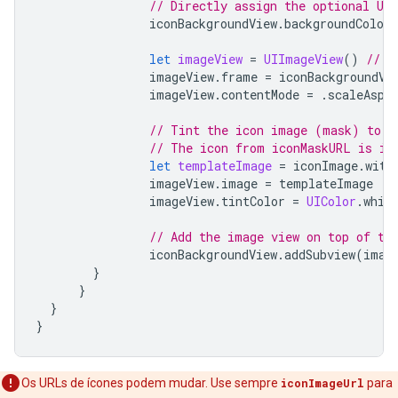
// Directly assign the optional UIC
iconBackgroundView
.
backgroundColor
let
imageView
=
UIImageView
()
// I
imageView
.
frame
=
iconBackgroundVi
imageView
.
contentMode
=
.
scaleAspe
// Tint the icon image (mask) to w
// The icon from iconMaskURL is in
let
templateImage
=
iconImage
.
with
imageView
.
image
=
templateImage
imageView
.
tintColor
=
UIColor
.
whit
// Add the image view on top of th
iconBackgroundView
.
addSubview
(
imag
}
}
}
}
Os URLs de ícones podem mudar. Use sempre
iconImageUrl
para