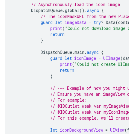
// Asynchronously load the icon image
DispatchQueue
.
global
().
async
{
// The iconMaskURL from the new Places
guard
let
imageData
=
try
?
Data
(
conten
print
(
"Could not download image da
return
}
DispatchQueue
.
main
.
async
{
guard
let
iconImage
=
UIImage
(
data
print
(
"Could not create UIImag
return
}
// --- Example of how you might us
// Ensure you have an imageView ou
// For example:
// @IBOutlet weak var myImageViewC
// @IBOutlet weak var myIconImageV
// For this example, we'll create 
let
iconBackgroundView
=
UIView
(
fr