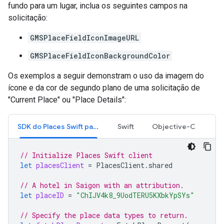
fundo para um lugar, inclua os seguintes campos na
solicitação:
GMSPlaceFieldIconImageURL
GMSPlaceFieldIconBackgroundColor
Os exemplos a seguir demonstram o uso da imagem do
ícone e da cor de segundo plano de uma solicitação de
"Current Place" ou "Place Details":
SDK do Places Swift para iOS
Swift
Objective-C
// Initialize Places Swift client
let
placesClient
=
PlacesClient
.
shared
// A hotel in Saigon with an attribution.
let
placeID
=
"ChIJV4k8_9UodTERU5KXbkYpSYs"
// Specify the place data types to return.