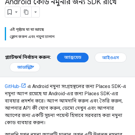
Android কোড নমুনার জন্য SDK রাখে
এই পৃষ্ঠায় যা যা আছে
ক্লোন করুন এবং নমুনা চালান
প্ল্যাটফর্ম নির্বাচন করুন:
অ্যান্ড্রয়েড
আইওএস
জাভাস্ক্রিপ্ট
GitHub-
এ Android নমুনা সংগ্রহস্থলের জন্য Places SDK-এ
নমুনা অ্যাপ রয়েছে যা Android-এর জন্য Places SDK-এর
ব্যবহার প্রদর্শন করে। অ্যাপ আমদানি করুন এবং তৈরি করুন,
আপনার API কী যোগ করুন, ডেমো দেখুন এবং আপনার
অ্যাপের জন্য একটি সূচনা পয়েন্ট হিসাবে সরবরাহ করা নমুনা
কোড ব্যবহার করুন।
আপনি যখন নমুনা অ্যাপটি চালান, তখন এটি উপলব্ধ নমুনার