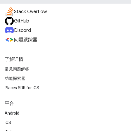
Stack Overflow
GitHub
Discord
问题跟踪器
了解详情
常见问题解答
功能探索器
Places SDK for iOS
平台
Android
iOS