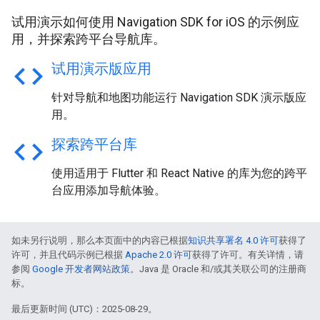
试用演示如何使用 Navigation SDK for iOS 的示例应
用，并探索跨平台导航库。
code
试用演示版应用
针对导航和地图功能运行 Navigation SDK 演示版应
用。
code
探索跨平台库
使用适用于 Flutter 和 React Native 的库为您的跨平
台应用添加导航体验。
如未另行说明，那么本页面中的内容已根据
知识共享署名 4.0 许可
获得了
许可，并且代码示例已根据
Apache 2.0 许可
获得了许可。有关详情，请
参阅
Google 开发者网站政策
。Java 是 Oracle 和/或其关联公司的注册商
标。
最后更新时间 (UTC)：2025-08-29。