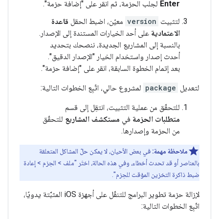
Enter
لجلب الحزمة، ثم انقر على "إضافة حزمة".
لتثبيت
version
معيّن، اضبط الحقل
قاعدة
الاعتمادية
على أحد الخيارات المستندة إلى الإصدار.
بالنسبة إلى المشاريع الجديدة، ننصحك بتحديد
أحدث إصدار واستخدام الخيار "الإصدار الدقيق".
بعد إتمام الخطوة السابقة، انقر على "إضافة حزمة".
لتعديل
package
لمشروع حالي، اتّبِع الخطوات التالية:
للتحقّق من عملية التثبيت، انتقِل إلى قسم
متطلبات الحزمة
في
مستكشف المشاريع
للتحقّق
من الحزمة وإصدارها.
ملاحظة مهمة:
في بعض الأحيان، لا يمكن حلّ المشاكل المتعلقة
بالعناصر أو قد تحدث أخطاء، وفي هذه الحالة، اختَر "ملف > الحِزم > إعادة
ضبط ذاكرة التخزين المؤقت للحِزم".
لإزالة حزمة تطوير البرامج للتنقّل على أجهزة iOS المثبَّتة يدويًا،
اتّبِع الخطوات التالية: