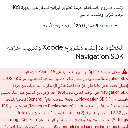
لإنشاء مشروع باستخدام حزمة تطوير البرامج للتنقّل على أجهزة iOS،
يجب تنزيل وتثبيت ما يلي:
‫Xcode
الإصدار 26.0
أو الإصدارات الأحدث
الخطوة 2: إنشاء مشروع Xcode وتثبيت حزمة
Navigation SDK
تحذير:
طرحت Apple برنامج ربط جديدًا في Xcode 15 لا يتوافق مع
Navigation SDK عندما يكون إصدار نظام التشغيل المستهدف للتطبيق هو iOS 18.0 أو
إصدار أحدث. نعمل حاليًا على حلّ هذه المشكلة في الإصدارات المستقبلية من حزمة
Navigation SDK. في الوقت الحالي، يجب اتّخاذ أحد الإجراءَين التاليَين عند إنشاء تطبيق
باستخدام Navigation SDK: (1) في علامة التبويب "عام" (General) الخاصة بالهدف،
ضمن قسم "الحد الأدنى لعمليات النشر" (Minimum Deployments)، اضبط إصدار iOS
على 17.7.2 أو إصدار أقدم، أو (2) في علامة التبويب "إعدادات الإنشاء" (Build
Settings) الخاصة بالمشروع أو الهدف، ضمن قسم "الربط - عام" (Linking - General)،
أضِف
-Wl,-no_objc_class_refs_in_got
إلى إعداد "علامات الربط الأخرى"