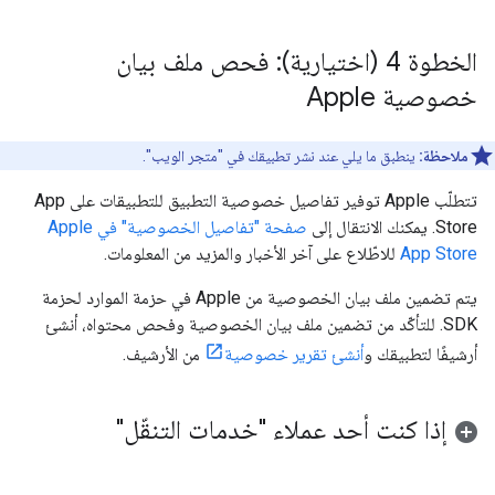
الخطوة 4 (اختيارية): فحص ملف بيان
خصوصية Apple
ملاحظة:
ينطبق ما يلي عند نشر تطبيقك في "متجر الويب".
تتطلّب Apple توفير تفاصيل خصوصية التطبيق للتطبيقات على App
Store. يمكنك الانتقال إلى
صفحة "تفاصيل الخصوصية" في Apple
App Store
للاطّلاع على آخر الأخبار والمزيد من المعلومات.
يتم تضمين ملف بيان الخصوصية من Apple في حزمة الموارد لحزمة
SDK. للتأكّد من تضمين ملف بيان الخصوصية وفحص محتواه، أنشئ
أرشيفًا لتطبيقك و
أنشئ تقرير خصوصية
من الأرشيف.
إذا كنت أحد عملاء "خدمات التنقّل"