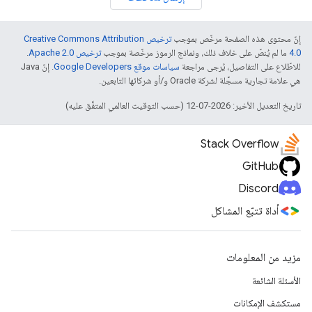
إنّ محتوى هذه الصفحة مرخّص بموجب
ترخيص Creative Commons Attribution
4.0‏
ما لم يُنصّ على خلاف ذلك، ونماذج الرموز مرخّصة بموجب
ترخيص Apache 2.0‏
.
للاطّلاع على التفاصيل، يُرجى مراجعة
سياسات موقع Google Developers‏
. إنّ Java
هي علامة تجارية مسجَّلة لشركة Oracle و/أو شركائها التابعين.
تاريخ التعديل الأخير: 2026-07-12 (حسب التوقيت العالمي المتفَّق عليه)
Stack Overflow
GitHub
Discord
أداة تتبّع المشاكل
مزيد من المعلومات
الأسئلة الشائعة
مستكشف الإمكانات