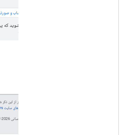
۱. حساب و صورتحساب
آموزش ها
یک مسیر تک مقصد را پیمایش کنید
مطمئن شوید که پیش
به رویدادهای ناوبری گوش دهید
می‌کنید.
تجربه ناوبری گوگل
مقدمه
رابط کاربری ناوبری را تغییر دهید
دوربین را تنظیم کنید
هشدارهای سرعت سنج را پیکربندی کنید
حالت های روز و شب
سفارشی کردن سبک های نقشه
پیکربندی اختلالات زمان واقعی
جز در مواردی که غیر از این ذک
تجربه ناوبری سفارشی
جزئیات، به
خطمشی‌های سایت Google Developers‏
مقدمه
تاریخ آخرین به‌روزرسانی 2026-07-17 به‌وقت ساعت هماهنگ جهانی.
فید داده گام به گام را فعال کنید
پیمایش را برای Android Auto فعال کنید