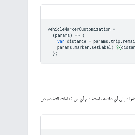
vehicleMarkerCustomization
=
(
params
)
=
>
{
var
distance
=
params
.
trip
.
remai
params
.
marker
.
setLabel
(
`
${
dista
};
النقرات إلى أي علامة باستخدام أيّ من مَعلمات التخصيص