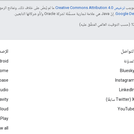
بموجب
ترخيص Creative Commons Attribution 4.0‏
ما لم يُنصّ على خلاف ذلك، ونماذج الر
. إنّ Java هي علامة تجارية مسجَّلة لشركة Oracle و/أو شركائها التابعين.
لتواصل
الإصد
لمدوّنة
roid
rome
Bluesk
ebase
Instagra
tudio
LinkedI
Twitter سابقًا)
avity
Cloud
YouTub
 Play
w all