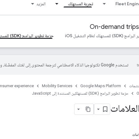
Fleet Engi
تجربة المستهلك
المزيد
On-demand trips
لمستهلك لنظام التشغيل iOS
حزمة تطوير البرامج (SDK) للمستهلكين المستندة إلى JavaScript
تستخدم Google تكنولوجيا الذكاء الاصطناعي لترجمة المحتوى إلى لغتك المفضّلة، وقد تتضمّن بعض الأخطاء.
منتجات
Google Maps Platform
Mobility Services
nsumer experience
O
حزمة تطوير البرامج (SDK) للمستهلكين المستندة إلى JavaScript
علامات
مات