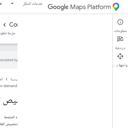
خدمات التنقّل
ne
Maps Platform
Consumer experience
Mobility Services
معلومات
نظرة عامة
حزمة تطوير البرامج (SDK) لمستهلك Android
حزمة تطوير البرامج (SDK) ل
دردشة
واجهة برمجة التطبيقات
حزمة تطوير البرامج (SDK) للمستهلكين
المستندة إلى Java
Script
الصفحة الرئيسية
ال
إعداد "حزمة تطوير البرامج (SDK) للمستهلكين"
n-demand trips
بلغة Java
Script
تخصيص ال
متابعة رحلة في Java
Script
تصميم خريطة
تخصيص العلامات
على هذه الصفحة
تخصيص الخطوط المتعددة للمسار
خيارات تخصيص العلا