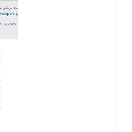
إنّ محتوى هذه الصفحة مرخّص 
مراجعة
سياسات موقع Google Developers‏
تاريخ التعديل الأخير: 2026-07-12 (حسب التوقيت العالمي المتفَّق عليه)
التفاعل
ا
Google Developer Program
ا
y
Google Developer Groups
m
Google Developer Experts
n
Accelerators
Google Cloud & NVIDIA
‫X ‏(
e