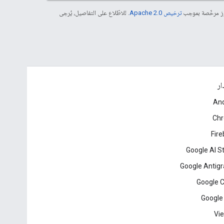
موز مرخّصة بموجب
ترخيص Apache 2.0‏
. للاطّلاع على التفاصيل، يُرجى
ار
And
Ch
Fir
Google AI S
Google Antigr
Google 
Google
Vie