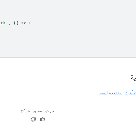
ick'
,
()
=
>
{
ية
عات المتعددة للمسار
هل كان المحتوى مفيدًا؟