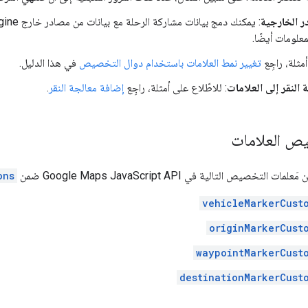
ر الخارجية
علومات أيضًا.
مثلة، راجِع
تغيير نمط العلامات باستخدام دوال التخصيص
في هذا الدليل.
النقر إلى العلامات
: للاطّلاع على أمثلة، راجِع
إضافة معالجة النقر
.
ص العلامات
لتخصيص التالية في Google Maps JavaScript API ضمن
ons
vehicleMarkerCust
originMarkerCust
waypointMarkerCust
destinationMarkerCust