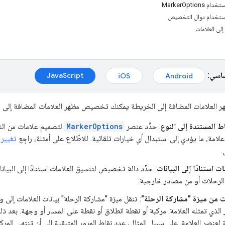
MarkerOptio
باستخدام دوال التخصيص
إلى العلامات
ساسي:
JavaScript‏
Android‏
iOS‏
علامات المضافة إلى الخريطة يمكنك تخصيص مظهر العلامات المضافة إلى ال
ط المستندة إلى النوع
: حدِّد عنصر
MarkerOptions
لتصميم علامات من النو
علامة، ما يؤدي إلى استبدال أي خيارات تلقائية. للاطّلاع على أمثلة، راجِع
تغيير 
.
ت استنادًا إلى البيانات
: حدِّد دالة تخصيص لتنسيق العلامات استنادًا إلى البيانا
الرحلات أو من مصادر خارجية:
ات من ميزة "مشاركة الرحلة"
: تنقل ميزة "مشاركة الرحلة" بيانات العلامات إل
الذي تمثله العلامة: مركبة أو نقطة انطلاق أو نقطة على المسار أو وجهة. بعد ذلك، 
 لعنصر العلامة. على سبيل المثال، عدد نقاط المرور المتبقية إلى أن تنتهي المركب