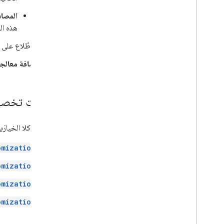
المصاد
هذه الم
للاطّلاع على أ
إضافة معالجة 
خيارات تخصي
يستخدم كلا الخيارَين مَعلمات ا
omization
omization
omization
omization