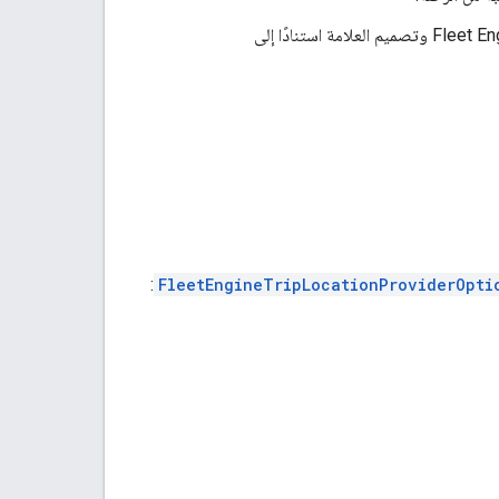
: يمكنك دمج بيانات مشاركة الرحلة مع بيانات من مصادر خارج Fleet Engine وتصميم العلامة استنادًا إلى
:
FleetEngineTripLocationProviderOpti