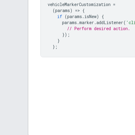
vehicleMarkerCustomization
=
(
params
)
=
>
{
if
(
params
.
isNew
)
{
params
.
marker
.
addListener
(
'cl
// Perform desired action.
});
}
};