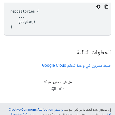
repositories
{
...
google
()
}
الخطوات التالية
ضبط مشروع في وحدة تحكّم Google Cloud
هل كان المحتوى مفيدًا؟
إنّ محتوى هذه الصفحة مرخّص بموجب
ترخيص Creative Commons Attribution
4.0‏
ما لم يُنصّ على خلاف ذلك، ونماذج الرموز مرخّصة بموجب
ترخيص Apache 2.0‏
.