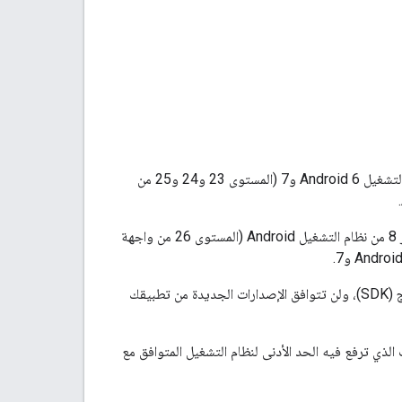
، سنتوقف عن توفير الدعم لنظامَي التشغيل Android 6 و7 (المستوى 23 و24 و25 من
اعتبارًا من الإصدار 7.0.0، ستتوافق حزمة تطوير البرامج (SDK) لنظام التشغيل Android مع الإصدار 8 من نظام التشغيل Android (المستوى 26 من واجهة
إذا لم تحدّد التبعيات رقم إصدار، سيحمّل بيئة التطوير المتكاملة أحدث إصدار من حزمة تطوير البرامج (SDK)، ولن تتوافق الإصدارات الجديدة من تطبيقك
ر تطبيقك للتحكّم في الوقت الذي ترفع فيه الحد الأدنى لنظام التشغيل المتوافق مع