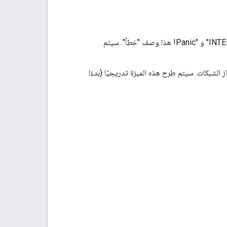
تم إصلاح المشكلة التي كانت تتسبّب في تلقّي برامج التشغيل أخطاء gRPC مع الرمز "INTERNAL" و "Panic! هذا وصف "خطأ". سيتم
الشبكات. سيتم طرح هذه الميزة تدريجيًا (بدءًا