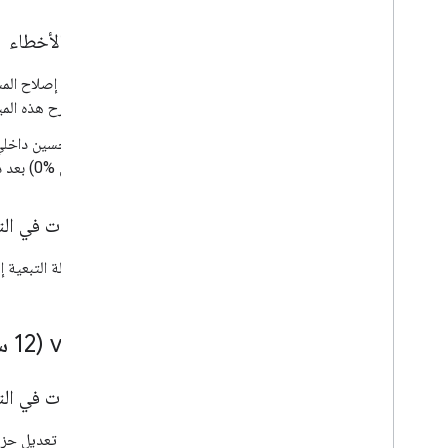
إصلاح الأخطاء
طرح هذه الميزة بشك
تحسين داخلي ل
من %0) بعد دمج الإصدار.
التغييرات في الت
إزالة التبعية 
0 (‫12 سبتمبر 2023)
.
0
.
‫v5
التغييرات في الت
تم تعديل حزمة 