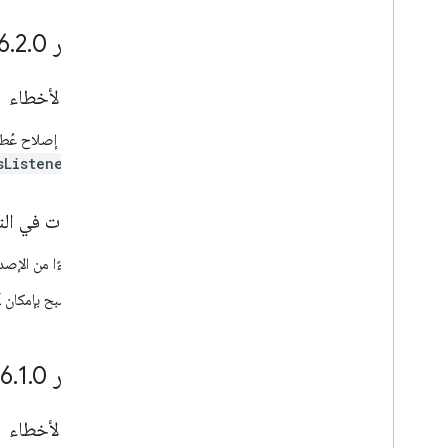
الإصدار 6
0 (‫18 يونيو 2025)
.
2
.
إصلاح الأخطاء
تم إصلاح عُ
sListener
التغييرات في الت
بدءًا من الإصدار 6.2.0 من Driver SDK لنظام التشغيل Android، يجب أن يتم ترقية التطبيقات إلى الإ
أصبح بإمكان Navigation SDK الآن التعامل مع نطاقات الإصدارات التي تتضمّن الإصدار 6.1.0 والإصدارات الأحدث.
الإصدار 6
0 (‫10 مارس 2025)
.
1
.
إصلاح الأخطاء