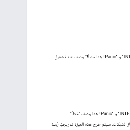
تم إصلاح المشكلة التي كانت تتسبّب في تلقّي برامج التشغيل أخطاء gRPC بالرمز "INTERNAL" و "Panic! هذا خطأ!" وصف عند تشغيل
الشبكات. سيتم طرح هذه الميزة تدريجيًا (بدءًا