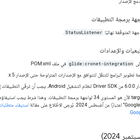
هة برمجة التطبيقات
جهة المتوقّفة نهائيًا
StatusListener
.
بعيات والإعدادات
إلى
glide:cronet-integration
في ملف POM.xml
تطوير البرامج للتنقّل لتتوافق مع الإصدارات المتراوحة حتى الإصدار 5.x.
صدار 2.0 من Kotlin.
أصبح targetSdk الآن هو المستوى 34 لواجهة برمجة التطبيقات. وهذا ش
استيفاء متطلبات
.