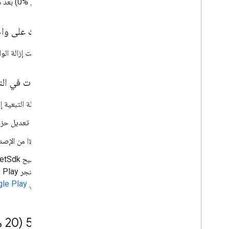
من %0) بعد دمج الإصدار.
تعديلات على واج
تمت إزالة الوا
التغييرات في الت
إزالة التبعية 
تم تعديل حزمة 
بدءًا من الإصدار 6.0.0 من Driver SDK لنظام التشغيل Android، يجب أن ترقّي التطبيقات إلى الإ
"متجر Google Play" اعتبارًا من أغسطس 2024. يُرجى الاطّلاع على مقالة
في Google Play
0 (‫20 سبتمبر 2024)
.
99
.
‫5