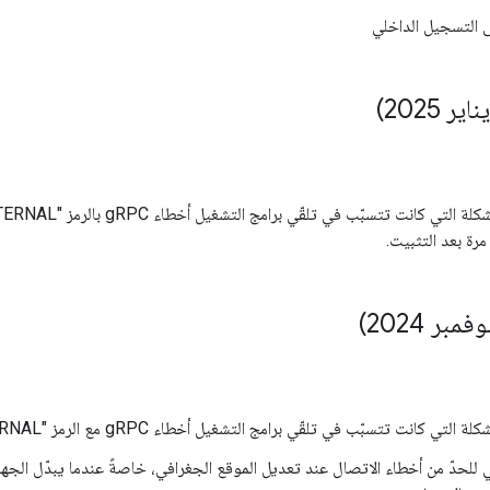
التسجيل الداخلي
مرة بعد التثبيت.
كانت تتسبّب في تلقّي برامج التشغيل أخطاء gRPC مع الرمز "INTERNAL" و "Panic! هذا وصف "خطأ".
لحدّ من أخطاء الاتصال عند تعديل الموقع الجغرافي، خاصةً عندما يبدّل الجهاز 