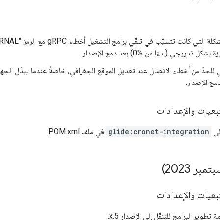
ل تدريجي (بدءًا من %0) بعد دمج الإصدار.
لحدّ من أخطاء الاتصال عند تعديل الموقع الجغرافي، خاصةً عندما يبدّل الجهاز 
بعيات والإعدادات
إلى
glide:cronet-integration
في ملف POM.xml
بعيات والإعدادات
تطوير البرامج للتنقّل إلى الإصدار 5.x.