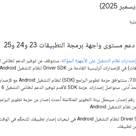
لية
م مستوى واجهة برمجة التطبيقات 23 و24 و25
صدارات نظام التشغيل على الأجهزة الجوّالة
دارات الرئيسية القادمة من Driver SDK لنظام التشغيل Android.
ارات حزمة SDK الأقدم توفير الدعم لنظامَي التشغيل Android 6 و7.
حدِّد إصدارًا من Driver SDK لنظام التشغيل Android في تبعيات إصدا
من تطبيقك.