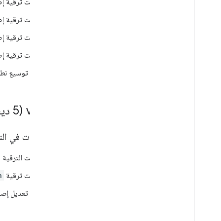
تمت ترقية إصدار تبعية tlin
تمت ترقية إصدار "المكوّن 
تمت ترقية إصدار Gradle إ
تمت ترقية إصدار مكتبة 
تم توسيع نطاق إصدارات Navigation SDK الم
0 (‫5 ديسمبر 2025)
.
0
.
‫v7
التغييرات في الت
تمت الترقية 
تمت ترقية
n
تم تعديل إصدارات Navigation SDK المتوافقة مع النطاق لتشمل الإص