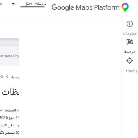
خدمات التنقّل
ne
Maps Platform
Resources
Mobility Services
معلومات
دردشة
واجهة برمجة التطبيقات
نظرة عامة
الصفحة الرئيسية
ال
الموارد
ملاحظات حو
مسرد المصطلحات
الدعم
إدارة حصتك
على هذه الصفحة
‫7.1.0 (‫14 مايو 2026)
ملاحظات الإصدار
التغييرات في التبع
حزمة تطوير البرامج (SDK) للمستهلكين في
‫v7.0.0 (‫5 ديسمبر 2025)
Android