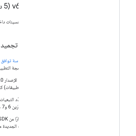
0 (‫5 ديسمبر 2025)
.
99
.
‫v6
تحسينات داخ
إعلان: تجميد دع
وفقًا
لسياسة توافق إ
واجهة برمجة التطبيقات) في الإص
برمجة التطبيقات) كحدّ أدنى. ستواصل إصد
مع الإصدارَين 6 و7 من نظام التشغيل Android.
الإصدارات الجديدة 