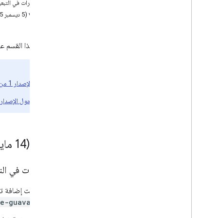
التغييرات في التبع
حزمة تطوير البرامج (SDK) للمستهلكين على
‫v6.99.0 (‫5 ديسمبر 2025)
نظام التشغيل i
OS
Java
Script Consumer SDK
حزمة تطوير البرامج (SDK) لبرنامج التشغيل
يحتوي هذا القسم على ملاحظات حول 
Android
حزمة تطوير البرامج (SDK) لبرنامج التشغيل i
OS
راجع أيضًا:
Fleet Engine
ملاحظات الإصدار 1 من حزمة تطوير البرامج للتنقّل
ملاحظات حول الإصدار 2 والإصدارات الأحدث من avigation SDK
0 (‫14 مايو 2026)
.
1
.
‫7
التغييرات في الت
تمت إضافة تبعيات taStore
و
re-guava