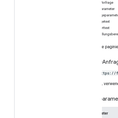
HTTP-Anfrage
create
Pfadparameter
delete
Abfrageparamet
get
Anfragetext
list
Antworttext
search
Darstellungsbere
update
update
Attributes
Gibt eine pagin
Typen
Consumable
Traffic
Polylinie
HTTP-Anfra
Lat
Lng
Request
Header
GET https://
Terminalstandort
Trip
Type
Die URL verwend
Wegpunkt
Fahrzeugstandort
Pfadparame
Wegpunkttyp
Parameter