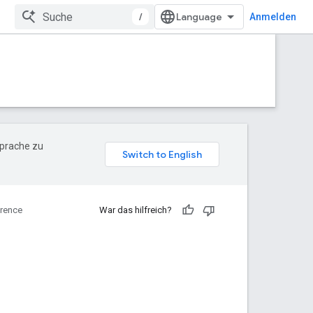
/
Anmelden
Sprache zu
rence
War das hilfreich?