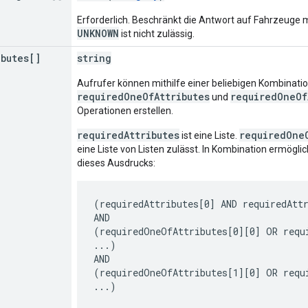
Erforderlich. Beschränkt die Antwort auf Fahrzeuge 
UNKNOWN
ist nicht zulässig.
ibutes[]
string
Aufrufer können mithilfe einer beliebigen Kombinatio
requiredOneOfAttributes
requiredOneOf
und
Operationen erstellen.
requiredAttributes
requiredOne
ist eine Liste.
eine Liste von Listen zulässt. In Kombination ermög
dieses Ausdrucks:
(requiredAttributes[0] AND requiredAttr
AND

(requiredOneOfAttributes[0][0] OR requi
...)

AND

(requiredOneOfAttributes[1][0] OR requi