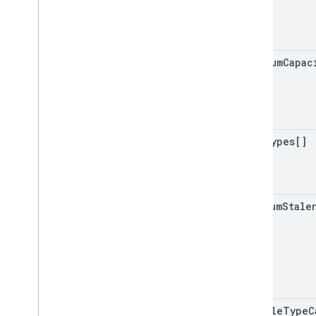
minimum
Capac
trip
Types[]
maximum
Stale
vehicle
Type
C