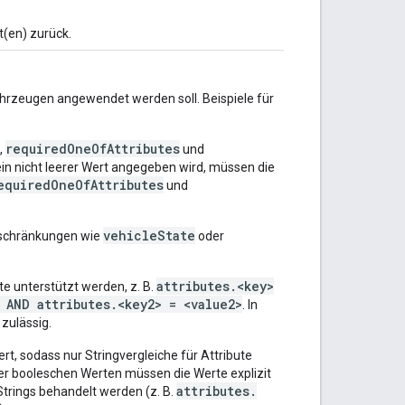
t(en) zurück.
Fahrzeugen angewendet werden soll. Beispiele für
requiredOneOfAttributes
,
und
ein nicht leerer Wert angegeben wird, müssen die
equiredOneOfAttributes
und
vehicleState
inschränkungen wie
oder
attributes.<key>
e unterstützt werden, z. B.
 AND attributes.<key2> = <value2>
. In
zulässig.
rt, sodass nur Stringvergleiche für Attribute
der booleschen Werten müssen die Werte explizit
attributes.
Strings behandelt werden (z. B.