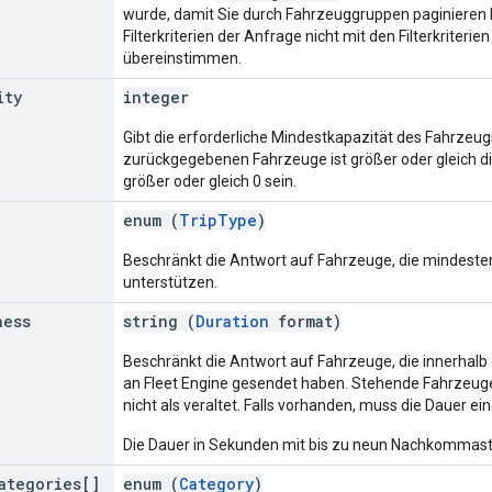
wurde, damit Sie durch Fahrzeuggruppen paginieren kö
Filterkriterien der Anfrage nicht mit den Filterkriteri
übereinstimmen.
ity
integer
Gibt die erforderliche Mindestkapazität des Fahrzeugs
zurückgegebenen Fahrzeuge ist größer oder gleich d
größer oder gleich 0 sein.
enum (
TripType
)
Beschränkt die Antwort auf Fahrzeuge, die mindest
unterstützen.
ness
string (
Duration
format)
Beschränkt die Antwort auf Fahrzeuge, die innerha
an Fleet Engine gesendet haben. Stehende Fahrzeuge,
nicht als veraltet. Falls vorhanden, muss die Dauer ein
Die Dauer in Sekunden mit bis zu neun Nachkommast
ategories[]
enum (
Category
)