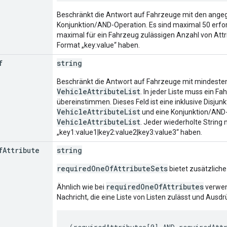
Beschränkt die Antwort auf Fahrzeuge mit den angege
Konjunktion/AND-Operation. Es sind maximal 50 erforde
maximal für ein Fahrzeug zulässigen Anzahl von Attr
Format „key:value“ haben.
f
string
Beschränkt die Antwort auf Fahrzeuge mit mindeste
VehicleAttributeList
. In jeder Liste muss ein F
übereinstimmen. Dieses Feld ist eine inklusive Disjun
VehicleAttributeList
und eine Konjunktion/AND
VehicleAttributeList
. Jeder wiederholte String
„key1:value1|key2:value2|key3:value3“ haben.
f
Attribute
string
requiredOneOfAttributeSets
bietet zusätzliche
requiredOneOfAttributes
Ähnlich wie bei
verwe
Nachricht, die eine Liste von Listen zulässt und Ausdr