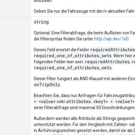
boolean
Geben Sie nur die Fahrzeuge mit der/n aktuellen Fahr
string
Optional. Eine Filterabfrage, die beim Auflisten von 
die Filtersyntax finden Sie unter
http://aip.dev/160
.
requiredAttributes
Dieses Feld ersetzt die Felder
required_one_of_attributes_sets
. Wenn hier 
requiredAttributes
r
folgenden Felder leer sein:
,
required_one_of_attributes_sets
.
Dieser Filter fungiert als AND-Klausel mit anderen E
onTripOnly
.
Beachten Sie, dass nur Anfragen für Fahrzeugattribut
= <value>
attributes.<key1> = <value1>
oder
einer Filterabfrage sind maximal 50 Einschränkungen 
Außerdem werden alle Attribute als Strings gespeiche
unterstützt werden. Für den Vergleich mit Zahlen- o
in Anführungszeichen gesetzt werden, damit sie als 