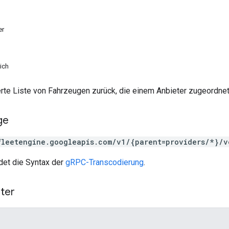
er
ich
ierte Liste von Fahrzeugen zurück, die einem Anbieter zugeordne
ge
fleetengine.googleapis.com/v1/{parent=providers/*}/v
et die Syntax der
gRPC-Transcodierung
.
ter