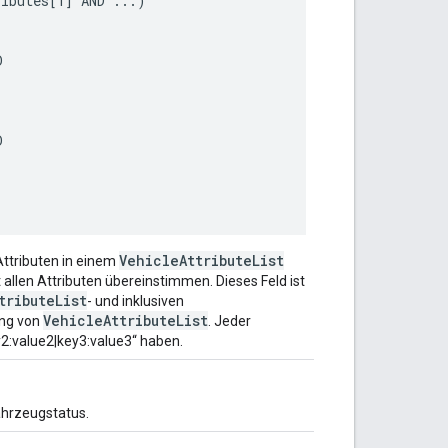
ibutes[1] AND ...)





VehicleAttributeList
Attributen in einem
 allen Attributen übereinstimmen. Dieses Feld ist
tributeList
- und inklusiven
VehicleAttributeList
ung von
. Jeder
2:value2|key3:value3“ haben.
ahrzeugstatus.