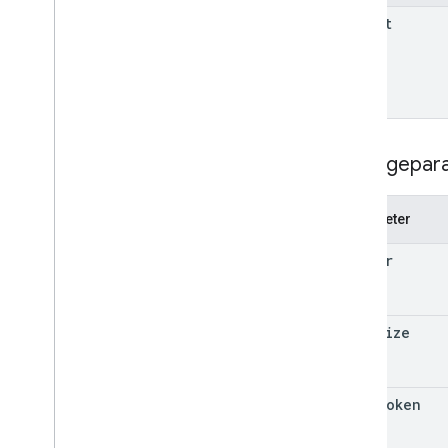
parent
Abfragepar
Parameter
header
page
Size
page
Token