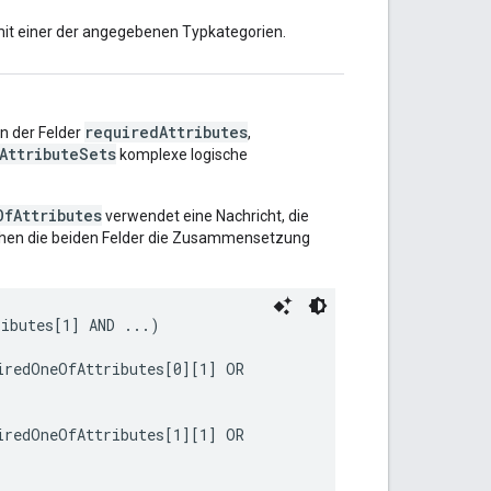
mit einer der angegebenen Typkategorien.
requiredAttributes
n der Felder
,
AttributeSets
komplexe logische
OfAttributes
verwendet eine Nachricht, die
lichen die beiden Felder die Zusammensetzung
ibutes[1] AND ...)

redOneOfAttributes[0][1] OR

redOneOfAttributes[1][1] OR
