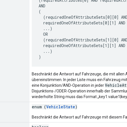
(requiredAttributes[0] AND requiredAttr
AND

(

  (requiredOneOfAttributeSets[0][0] AND
  requiredOneOfAttributeSets[0][1] AND

  ...)

  OR

  (requiredOneOfAttributeSets[1][0] AND
  requiredOneOfAttributeSets[1][1] AND

  ...)

Beschränkt die Antwort auf Fahrzeuge, die mit allen 
übereinstimmen. In jeder Liste muss ein Fahrzeug mit
VehicleAt
eine Konjunktion/AND-Operation in jeder
Disjunktions-/ODER-Operation innerhalb der Samml
wiederholte String muss das Format „key1:value1|key
enum (
VehicleState
)
Beschränkt die Antwort auf Fahrzeuge mit diesem F