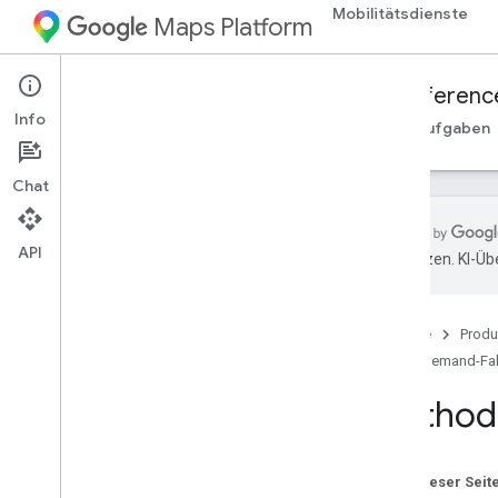
Mobilitätsdienste
Maps Platform
Mobility Services
Fleet Engine
Referenc
Info
Übersicht
On-Demand-Fahrten
Geplante Aufgaben
Chat
API
übersetzen. KI-Üb
Fleet Engine API – RPC-Referenz
Fleet Engine API – REST-Referenz
Startseite
Produ
Übersicht
On-Demand-Fah
REST-Ressourcen
Method:
provider
.
billable
Trips
anbieter
.
trips
anbieter
.
fahrzeuge
Auf dieser Seit
Übersicht