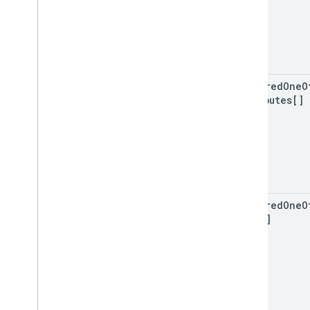
required
One
O
Attributes[]
required
One
O
Sets[]