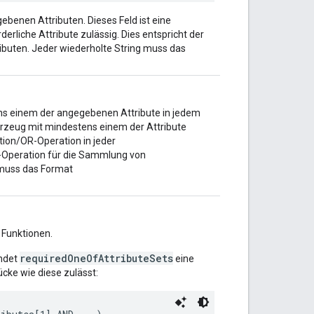
benen Attributen. Dieses Feld ist eine
rliche Attribute zulässig. Dies entspricht der
ibuten. Jeder wiederholte String muss das
ns einem der angegebenen Attribute in jedem
ahrzeug mit mindestens einem der Attribute
ktion/OR-Operation in jeder
-Operation für die Sammlung von
 muss das Format
 Funktionen.
requiredOneOfAttributeSets
ndet
eine
ücke wie diese zulässt: