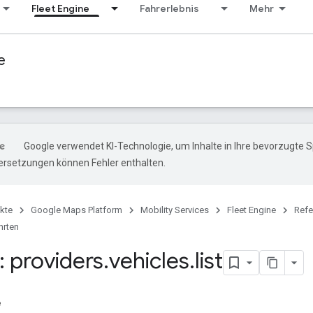
Fleet Engine
Fahrerlebnis
Mehr
e
Google verwendet KI-Technologie, um Inhalte in Ihre bevorzugte 
ersetzungen können Fehler enthalten.
kte
Google Maps Platform
Mobility Services
Fleet Engine
Refe
rten
 providers
.
vehicles
.
list
e