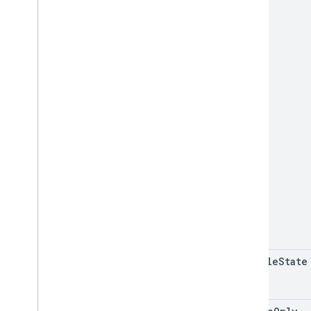
vehicle
State