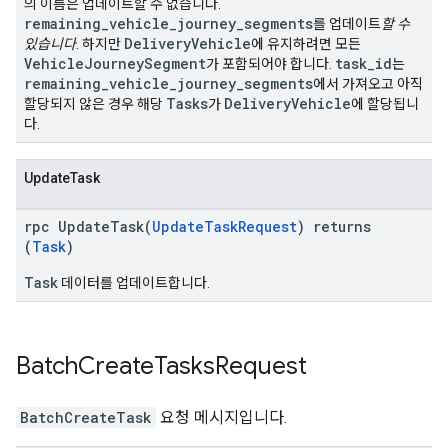
의 이름은 업데이트할 수 없습니다.
remaining_vehicle_journey_segments
를 업데이트
할 수
DeliveryVehicle
있습니다
. 하지만
에 유지하려면 모든
VehicleJourneySegment
task_id
가 포함되어야 합니다.
는
remaining_vehicle_journey_segments
에서 가져오고 아직
Tasks
DeliveryVehicle
할당되지 않은 경우 해당
가
에 할당됩니
다.
UpdateTask
rpc UpdateTask(
UpdateTaskRequest
) returns
(
Task
)
Task
데이터를 업데이트합니다.
Batch
Create
Tasks
Request
BatchCreateTask
요청 메시지입니다.