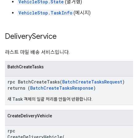
VehicleStop.State
(열거형)
VehicleStop.TaskInfo
(메시지)
Delivery
Service
라스트 마일 배송 서비스입니다.
BatchCreateTasks
rpc BatchCreateTasks(
BatchCreateTasksRequest
)
returns (
BatchCreateTasksResponse
)
Task
새
객체의 일괄 처리를 만들어 반환합니다.
CreateDeliveryVehicle
rpc
CreateDeliveryVehicle(