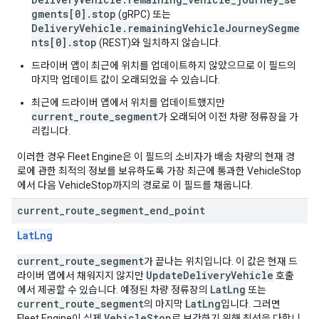
gments[0].stop
(gRPC) 또는
DeliveryVehicle.remainingVehicleJourneySegme
nts[0].stop
(REST)와 일치하지 않습니다.
드라이버 앱이 최근에 위치를 업데이트하지 않았으므로 이 필드의
마지막 업데이트 값이 오래되었을 수 있습니다.
최근에 드라이버 앱에서 위치를 업데이트했지만
current_route_segment
가 오래되어 이전 차량 정류장을 가
리킵니다.
이러한 경우 Fleet Engine은 이 필드의 소비자가 배송 차량의 현재 경
로에 관한 최적의 정보를 보유하도록 가장 최근에 통과한 VehicleStop
에서 다음 VehicleStop까지의 경로로 이 필드를 채웁니다.
current
_
route
_
segment
_
end
_
point
LatLng
current_route_segment
가 끝나는 위치입니다. 이 값은 현재 드
UpdateDeliveryVehicle
라이버 앱에서 채워지지 않지만
호출
LatLng
에서 제공할 수 있습니다. 예정된 차량 정류장의
또는
current_route_segment
LatLng
의 마지막
입니다. 그러면
VehicleStop
Fleet Engine이 실제
로 보간하기 위해 최선을 다합니