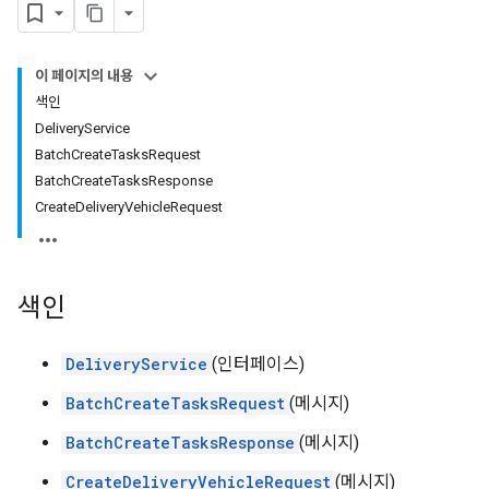
이 페이지의 내용
색인
DeliveryService
BatchCreateTasksRequest
BatchCreateTasksResponse
CreateDeliveryVehicleRequest
색인
DeliveryService
(인터페이스)
BatchCreateTasksRequest
(메시지)
BatchCreateTasksResponse
(메시지)
CreateDeliveryVehicleRequest
(메시지)