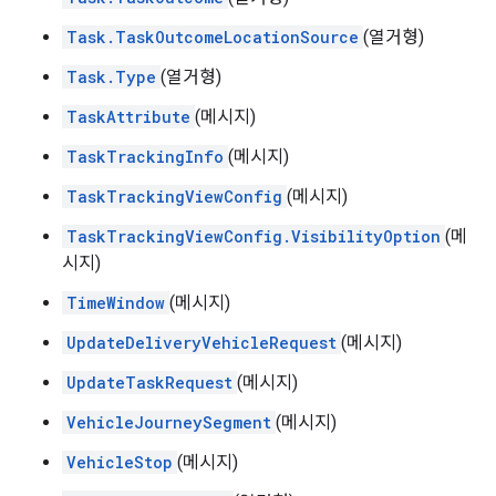
Task.TaskOutcomeLocationSource
(열거형)
Task.Type
(열거형)
TaskAttribute
(메시지)
TaskTrackingInfo
(메시지)
TaskTrackingViewConfig
(메시지)
TaskTrackingViewConfig.VisibilityOption
(메
시지)
TimeWindow
(메시지)
UpdateDeliveryVehicleRequest
(메시지)
UpdateTaskRequest
(메시지)
VehicleJourneySegment
(메시지)
VehicleStop
(메시지)