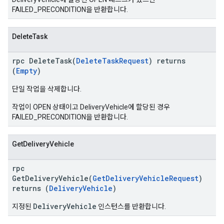
FAILED_PRECONDITION을 반환합니다.
DeleteTask
rpc DeleteTask(
DeleteTaskRequest
) returns
(
Empty
)
단일 작업을 삭제합니다.
작업이 OPEN 상태이고 DeliveryVehicle에 할당된 경우
FAILED_PRECONDITION을 반환합니다.
GetDeliveryVehicle
rpc
GetDeliveryVehicle(
GetDeliveryVehicleRequest
)
returns (
DeliveryVehicle
)
DeliveryVehicle
지정된
인스턴스를 반환합니다.