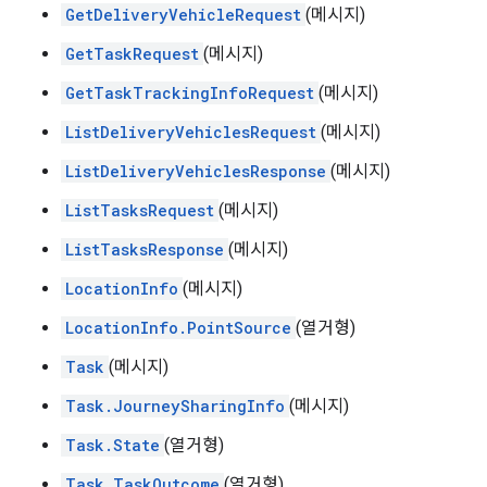
GetDeliveryVehicleRequest
(메시지)
GetTaskRequest
(메시지)
GetTaskTrackingInfoRequest
(메시지)
ListDeliveryVehiclesRequest
(메시지)
ListDeliveryVehiclesResponse
(메시지)
ListTasksRequest
(메시지)
ListTasksResponse
(메시지)
LocationInfo
(메시지)
LocationInfo.PointSource
(열거형)
Task
(메시지)
Task.JourneySharingInfo
(메시지)
Task.State
(열거형)
Task.TaskOutcome
(열거형)