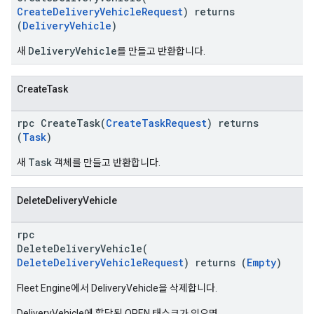
CreateDeliveryVehicleRequest
) returns
(
DeliveryVehicle
)
DeliveryVehicle
새
를 만들고 반환합니다.
CreateTask
rpc CreateTask(
CreateTaskRequest
) returns
(
Task
)
Task
새
객체를 만들고 반환합니다.
DeleteDeliveryVehicle
rpc
DeleteDeliveryVehicle(
DeleteDeliveryVehicleRequest
) returns (
Empty
)
Fleet Engine에서 DeliveryVehicle을 삭제합니다.
DeliveryVehicle에 할당된 OPEN 태스크가 있으면