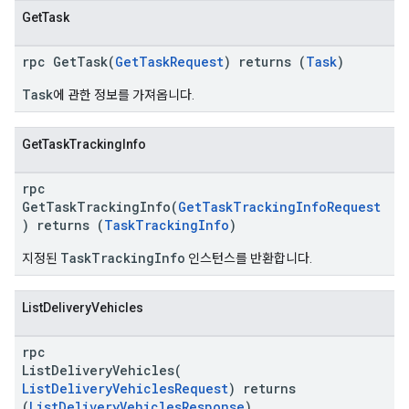
GetTask
rpc GetTask(
GetTaskRequest
) returns (
Task
)
Task
에 관한 정보를 가져옵니다.
GetTaskTrackingInfo
rpc
GetTaskTrackingInfo(
GetTaskTrackingInfoRequest
) returns (
TaskTrackingInfo
)
TaskTrackingInfo
지정된
인스턴스를 반환합니다.
ListDeliveryVehicles
rpc
ListDeliveryVehicles(
ListDeliveryVehiclesRequest
) returns
(
ListDeliveryVehiclesResponse
)