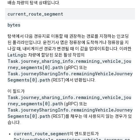
배송 차량의 탐색 상태입니다.
current
_
route
_
segment
bytes
탐색에서 다음 경유지로 이동할 때 권장하는 경로를 지정하는 인코딩
된 폴리라인입니다. 운전기사 앱은 정류장에 도착하거나 정류장을 지
나갈 때, 내비게이션 경로가 변경될 때 이 값을 업데이트합니다. 이러한
LatLng
는 차량에 할당된 모든 활성 작업의
Task.journey_sharing_info.remaining_vehicle_jou
rney_segments[0].path
(gRPC) 또는
Task.journeySharingInfo.remainingVehicleJourney
Segments[0].path
(REST)에서 반환됩니다.
이 필드가
Task.journey_sharing_info.remaining_vehicle_jou
rney_segments[0].path
(gRPC) 또는
Task.journeySharingInfo.remainingVehicleJourney
Segments[0].path
(REST)를 채우는 데 사용되지 않는 경우가 있
습니다.
current_route_segment
의 엔드포인트가
DeliveryVehicle.remaining_vehicle_journey_se