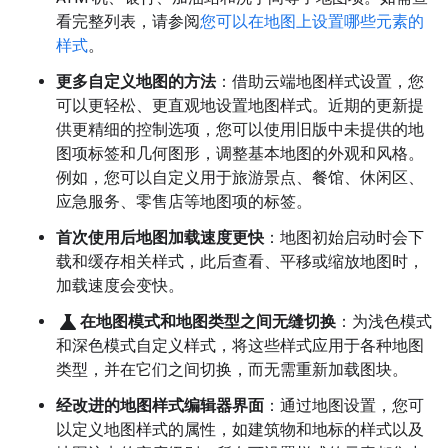
看完整列表，请参阅
您可以在地图上设置哪些元素的
样式
。
更多自定义地图的方法
：借助云端地图样式设置，您
可以更轻松、更直观地设置地图样式。近期的更新提
供更精细的控制选项，您可以使用旧版中未提供的地
图项标签和几何图形，调整基本地图的外观和风格。
例如，您可以自定义用于旅游景点、餐馆、休闲区、
应急服务、零售店等地图项的标签。
首次使用后地图加载速度更快
：地图初始启动时会下
载和缓存相关样式，此后查看、平移或缩放地图时，
加载速度会变快。
science
在地图模式和地图类型之间无缝切换
：为浅色模式
和深色模式自定义样式，将这些样式应用于各种地图
类型，并在它们之间切换，而无需重新加载图块。
经改进的地图样式编辑器界面
：通过地图设置，您可
以定义地图样式的属性，如建筑物和地标的样式以及