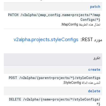
patch
PATCH
/
v2alpha
/
{map
_
config
.
name=projects
/
*
/
map
Configs
/
*}
تعدّل هذه الطريقة MapConfig.
مورد REST: ‏
Configs
style
.
projects
.
v2alpha
الطُرق
create
POST
/
v2alpha
/
{parent=projects
/
*}
/
style
Configs
تُنشئ هذه الدالة StyleConfig.
delete
DELETE
/
v2alpha
/
{name=projects
/
*
/
style
Configs
/
*}