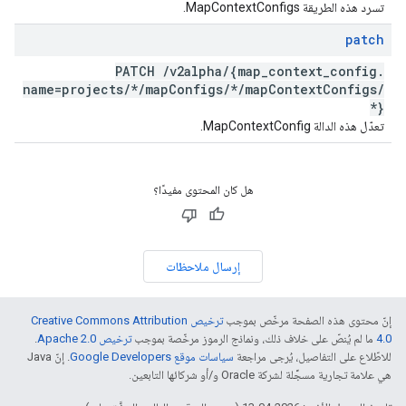
تسرد هذه الطريقة MapContextConfigs.
patch
PATCH
/
v2alpha
/
{map
_
context
_
config
.
name=projects
/
*
/
map
Configs
/
*
/
map
Context
Configs
/
*}
تعدّل هذه الدالة MapContextConfig.
هل كان المحتوى مفيدًا؟
إرسال ملاحظات
إنّ محتوى هذه الصفحة مرخّص بموجب
ترخيص Creative Commons Attribution
4.0‏
ما لم يُنصّ على خلاف ذلك، ونماذج الرموز مرخّصة بموجب
ترخيص Apache 2.0‏
.
للاطّلاع على التفاصيل، يُرجى مراجعة
سياسات موقع Google Developers‏
. إنّ Java
هي علامة تجارية مسجَّلة لشركة Oracle و/أو شركائها التابعين.