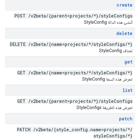
create
POST
/
v2beta
/
{parent=projects
/
*}
/
style
Configs
تُنشئ هذه الدالة StyleConfig.
delete
DELETE
/
v2beta
/
{name=projects
/
*
/
style
Configs
/
*}
لحذف StyleConfig.
get
GET
/
v2beta
/
{name=projects
/
*
/
style
Configs
/
*}
تعرض هذه السمة StyleConfig.
list
GET
/
v2beta
/
{parent=projects
/
*}
/
style
Configs
تعرض هذه الطريقة StyleConfigs.
patch
PATCH
/
v2beta
/
{style
_
config
.
name=projects
/
*
/
style
Configs
/
*}