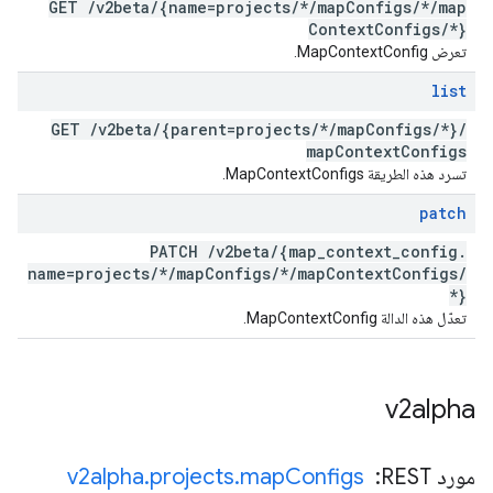
GET
/
v2beta
/
{name=projects
/
*
/
map
Configs
/
*
/
map
Context
Configs
/
*}
تعرض MapContextConfig.
list
GET
/
v2beta
/
{parent=projects
/
*
/
map
Configs
/
*}
/
map
Context
Configs
تسرد هذه الطريقة MapContextConfigs.
patch
PATCH
/
v2beta
/
{map
_
context
_
config
.
name=projects
/
*
/
map
Configs
/
*
/
map
Context
Configs
/
*}
تعدّل هذه الدالة MapContextConfig.
v2alpha
مورد REST: ‏
Configs
map
.
projects
.
v2alpha