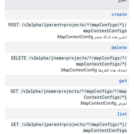
create
POST
/
v2alpha
/
{parent=projects
/
*
/
map
Configs
/
*}
/
map
Context
Configs
تنشئ هذه الدالة عنصر MapContextConfig.
delete
DELETE
/
v2alpha
/
{name=projects
/
*
/
map
Configs
/
*
/
map
Context
Configs
/
*}
تحذف هذه الطريقة MapContextConfig.
get
GET
/
v2alpha
/
{name=projects
/
*
/
map
Configs
/
*
/
map
Context
Configs
/
*}
تعرض MapContextConfig.
list
GET
/
v2alpha
/
{parent=projects
/
*
/
map
Configs
/
*}
/
map
Context
Configs