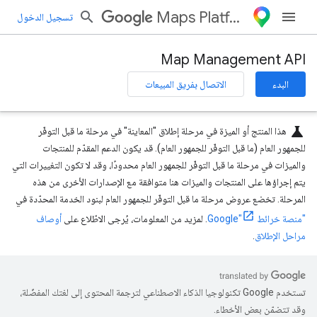
Maps Platform
تسجيل الدخول
Map Management API
البدء
الاتصال بفريق المبيعات
science
هذا المنتج أو الميزة في مرحلة إطلاق "المعاينة" في مرحلة ما قبل التوفّر
للجمهور العام (ما قبل التوفّر للجمهور العام). قد يكون الدعم المقدّم للمنتجات
والميزات في مرحلة ما قبل التوفّر للجمهور العام محدودًا، وقد لا تكون التغييرات التي
يتم إجراؤها على المنتجات والميزات هنا متوافقة مع الإصدارات الأخرى من هذه
المرحلة. تخضع عروض مرحلة ما قبل التوفّر للجمهور العام لبنود الخدمة المحدّدة في
"منصة خرائط Google"
. لمزيد من المعلومات، يُرجى الاطّلاع على
أوصاف
مراحل الإطلاق
.
تستخدم Google تكنولوجيا الذكاء الاصطناعي لترجمة المحتوى إلى لغتك المفضّلة،
وقد تتضمّن بعض الأخطاء.