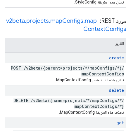
تعدّل هذه الطريقة StyleConfig.
مورد REST: ‏
map
.
Configs
map
.
projects
.
v2beta
Context
Configs
الطُرق
create
POST
/
v2beta
/
{parent=projects
/
*
/
map
Configs
/
*}
/
map
Context
Configs
تنشئ هذه الدالة عنصر MapContextConfig.
delete
DELETE
/
v2beta
/
{name=projects
/
*
/
map
Configs
/
*
/
map
Context
Configs
/
*}
تحذف هذه الطريقة MapContextConfig.
get