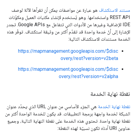
مستند الاستكشاف
هو عبارة عن مواصفات يمكن أن تقرأها الآلة لوصف
REST API واستخدامها. وهو يُستخدم لإنشاء مكتبات العميل ومكوّنات
IDE الإضافية وغيرها من الأدوات التي تتفاعل مع Google APIs. تجدر
الإشارة إلى أنّ خدمة واحدة قد تقدّم أكثر من وثيقة استكشاف. توفّر هذه
الخدمة مستندات الاستكشاف التالية:
https://mapmanagement.googleapis.com/$disc
overy/rest?version=v2beta
https://mapmanagement.googleapis.com/$disc
overy/rest?version=v2alpha
نقطة نهاية الخدمة
نقطة نهاية الخدمة
هي الجزء الأساسي من عنوان URL الذي يحدّد عنوان
الشبكة لخدمة واجهة برمجة التطبيقات. قد يكون للخدمة الواحدة أكثر من
نقطة نهاية واحدة. تحتوي هذه الخدمة على نقطة النهاية التالية، وجميع
عناوين URI أدناه تكون نسبيّة لهذه النقطة: