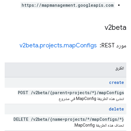
https://mapmanagement.googleapis.com
v2beta
مورد REST: ‏
Configs
map
.
projects
.
v2beta
الطُرق
create
POST
/
v2beta
/
{parent=projects
/
*}
/
map
Configs
تنشئ هذه الطريقة MapConfig في مشروع.
delete
DELETE
/
v2beta
/
{name=projects
/
*
/
map
Configs
/
*}
تحذف هذه الطريقة MapConfig.