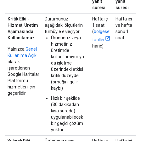
yanıt
yanıt
süresi
süresi
Kritik Etki -
Durumunuz
Hafta içi
Hafta içi
Hizmet, Üretim
aşağıdaki ölçütlerin
1 saat
ve hafta
Aşamasında
tümüyle eşleşiyor:
(
bölgesel
sonu 1
Kullanılamaz
Ürününüz veya
saat
tatiller
hizmetiniz
hariç)
Yalnızca
Genel
üretimde
Kullanıma Açık
kullanılamıyor ya
olarak
da işletme
işaretlenen
üzerindeki etkisi
Google Haritalar
kritik düzeyde
Platformu
(örneğin, gelir
hizmetleri için
kaybı)
geçerlidir.
Hızlı bir şekilde
(30 dakikadan
kısa sürede)
uygulanabilecek
bir geçici çözüm
yoktur.