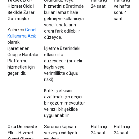
Yüksek Etki -
Ürününüz veya
Hafta içi
Hafta içi
Hizmet Ciddi
hizmetiniz üretimde
24 saat
ve hafta
Şekilde Zarar
kullanılamaz hale
sonu 4
Görmüştür
gelmiş ve kullanıcıya
saat
yönelik hataların
Yalnızca
Genel
oranı fark edilebilir
Kullanıma Açık
düzeyde.
olarak
işaretlenen
İşletme üzerindeki
Google Haritalar
etkisi orta
Platformu
düzeydedir (ör. gelir
hizmetleri için
kaybı veya
geçerlidir.
verimlilikte düşüş
riski).
Kritik iş etkisini
azaltmak için geçici
bir çözüm mevcuttur
ve hızlı bir şekilde
uygulanabilir.
Orta Derecede
Sorunun kapsamı
Hafta içi
Hafta içi
Etki - Hizmet
ve/veya ciddiyeti
24 saat
24 saat