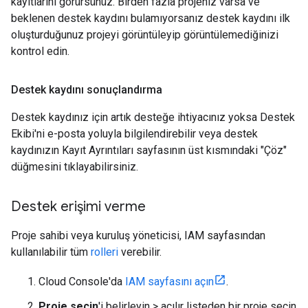
kayıtlarını görürsünüz. Birden fazla projeniz varsa ve
beklenen destek kaydını bulamıyorsanız destek kaydını ilk
oluşturduğunuz projeyi görüntüleyip görüntülemediğinizi
kontrol edin.
Destek kaydını sonuçlandırma
Destek kaydınız için artık desteğe ihtiyacınız yoksa Destek
Ekibi'ni e-posta yoluyla bilgilendirebilir veya destek
kaydınızın Kayıt Ayrıntıları sayfasının üst kısmındaki "Çöz"
düğmesini tıklayabilirsiniz.
Destek erişimi verme
Proje sahibi veya kuruluş yöneticisi, IAM sayfasından
kullanılabilir tüm
rolleri
verebilir.
Cloud Console'da
IAM sayfasını açın
.
Proje seçin
'i belirleyin > açılır listeden bir proje seçin