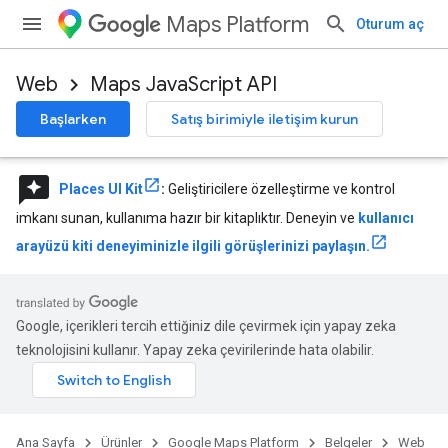
Maps Platform
Oturum aç
Web
Maps JavaScript API
Başlarken
Satış birimiyle iletişim kurun
reviews
Places UI Kit
:
Geliştiricilere özelleştirme ve kontrol
imkanı sunan, kullanıma hazır bir kitaplıktır. Deneyin ve
kullanıcı
arayüzü kiti deneyiminizle ilgili görüşlerinizi paylaşın.
Google, içerikleri tercih ettiğiniz dile çevirmek için yapay zeka
teknolojisini kullanır. Yapay zeka çevirilerinde hata olabilir.
Ana Sayfa
Ürünler
Google Maps Platform
Belgeler
Web