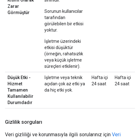
Kısmi Olarak
sınırlıdır.
Zarar
Sorunun kullanıcılar
Görmüştür
tarafından
görülebilen bir etkisi
yoktur.
İşletme üzerindeki
etkisi düşüktür
(örneğin, rahatsızlık
veya küçük işletme
süreçleri etkilenir).
Düşük Etki -
İşletme veya teknik
Hafta içi
Hafta içi
Hizmet
açıdan çok az etki ya
24 saat
24 saat
Tamamen
da hiç etki yok.
Kullanılabilir
Durumdadır
Gizlilik sorguları
Veri gizliliği ve korunmasıyla ilgili sorularınız için
Veri