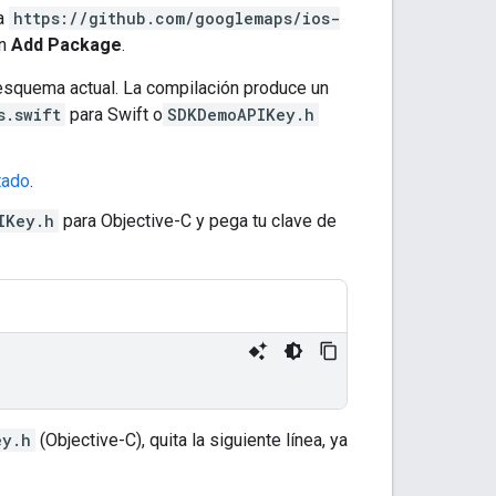
sa
https://github.com/googlemaps/ios-
en
Add Package
.
esquema actual. La compilación produce un
s.swift
para Swift o
SDKDemoAPIKey.h
tado
.
IKey.h
para Objective-C y pega tu clave de
ey.h
(Objective-C), quita la siguiente línea, ya