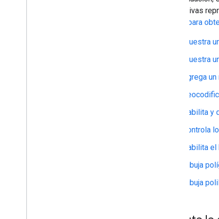
respectivas rep
GitHub para obte
Muestra u
Muestra un
Agrega un
Geocodific
Habilita y
Controla l
Habilita e
Dibuja pol
Dibuja pol