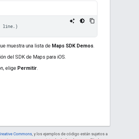
s
line
.)
que muestra una lista de
Maps SDK Demos
.
ción del SDK de Maps para iOS.
n, elige
Permitir
.
e Creative Commons
, y los ejemplos de código están sujetos a