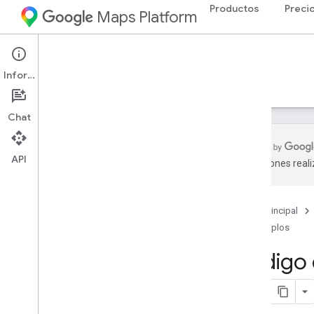
Productos
Preci
Maps Platform
iOS
Maps SDK for iOS
Información
Guías
Referencia
Ejemplos
Recursos
Chat
API
traducciones real
Descripción general
Muestra un mapa básico
Página principal
Cómo mostrar una ventana de
información para un marcador
Ejemplos
Cómo agregar un marcador a un mapa
Código 
Cómo revertir la geocodificación de
una ubicación
Cómo habilitar o inhabilitar los gestos
del mapa