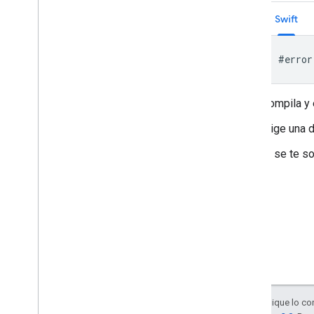
Swift
#
error
Compila y 
Elige una 
Si se te s
Salvo que se indique lo con