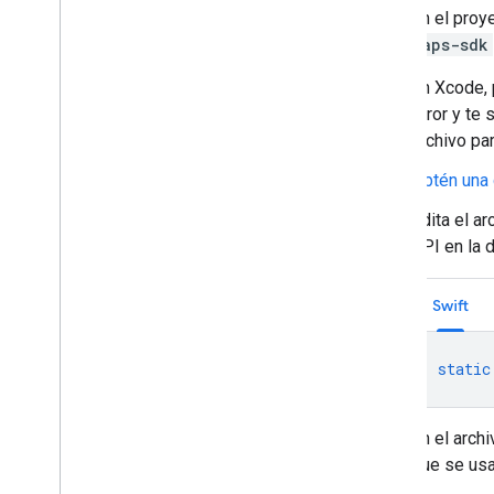
En el proy
maps-sdk
En Xcode, 
error y te 
archivo pa
Obtén una 
Edita el a
API en la 
Swift
static
En el arch
que se usa