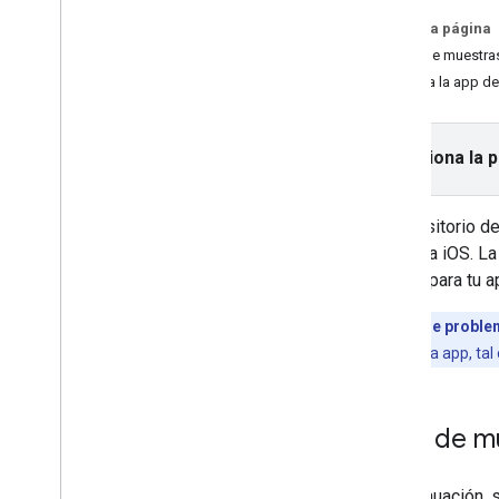
Controla los eventos de marcador
En esta página
Habilita el botón Mi ubicación
Lista de muestra
Dibuja polígonos en un mapa
Ejecuta la app d
Dibuja polilíneas en un mapa
Instructivos y codelabs
Selecciona la 
Agrega un mapa a tu app para i
OS
Agrega un mapa a tu app para i
OS con
Swift
UI
El repositorio 
app para iOS. L
partida para tu a
Solución de probl
manifiesto de la app, ta
Lista de m
A continuación,