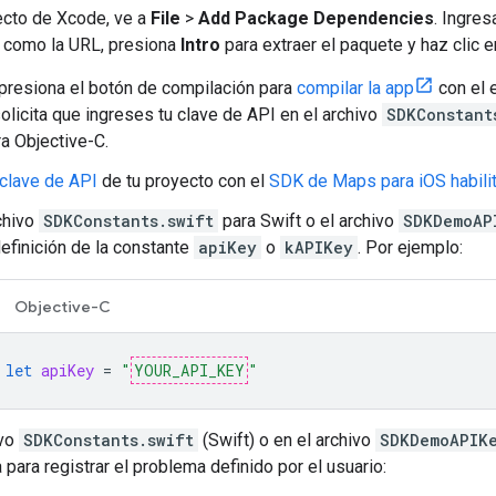
ecto de Xcode, ve a
File
>
Add Package Dependencies
. Ingre
como la URL, presiona
Intro
para extraer el paquete y haz clic 
presiona el botón de compilación para
compilar la app
con el 
solicita que ingreses tu clave de API en el archivo
SDKConstant
ra Objective-C.
clave de API
de tu proyecto con el
SDK de Maps para iOS habili
rchivo
SDKConstants.swift
para Swift o el archivo
SDKDemoAP
definición de la constante
apiKey
o
kAPIKey
. Por ejemplo:
Objective-C
let
apiKey
=
"
YOUR_API_KEY
"
ivo
SDKConstants.swift
(Swift) o en el archivo
SDKDemoAPIK
 para registrar el problema definido por el usuario: