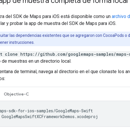
 app de muestra completa de forma local
ra del SDK de Maps para iOS está disponible como un
archivo 
lar y probar la app de muestra del SDK de Maps para iOS.
uitar las dependencias existentes que se agregaron con CocoaPods o 
ener instrucciones.
it clone https://github.com/googlemaps-samples/maps-
o de muestras en un directorio local.
entana de terminal, navega al directorio en el que clonaste los ar
ps:
Objective-C
 GoogleMapsSwiftXCFrameworkDemos.xcodeproj