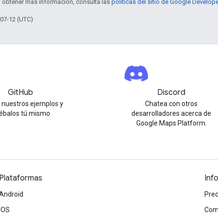
a obtener más información, consulta las
políticas del sitio de Google Develop
-07-12 (UTC)
GitHub
Discord
 nuestros ejemplos y
Chatea con otros
ébalos tú mismo.
desarrolladores acerca de
Google Maps Platform.
Plataformas
Inf
Android
Prec
iOS
Com