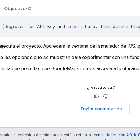
Objective-C
(
Register
for
API
Key
and
insert
here
.
Then
delete
thi
ejecuta el proyecto. Aparecerá la ventana del simulador de iOS, 
de las opciones que se muestran para experimentar con una fun
olicita que permitas que GoogleMapsDemos acceda a tu ubicació
¿Te resultó útil?
Enviar comentarios
trario, el contenido de esta página está sujeto a la
licencia Atribución 4.0 d