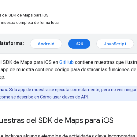
s del SDK de Maps para iOS
e muestra completa de forma local
plataforma:
iOS
Android
JavaScript
del SDK de Maps para iOS en
GitHub
contiene muestras que ilustr
a app de muestra contiene código para destacar las funciones d
pp.
emas:
Si la app de muestra se ejecuta correctamente, pero no ves ningún 
l como se describe en
Cómo usar claves de API
.
uestras del SDK de Maps para i
OS
 se incluyen algunos ejemplos de actividades clave incorporadas