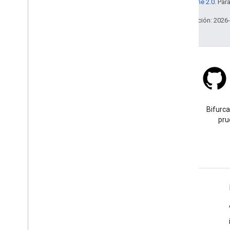
la
licencia Apache 2.0
. Par
Última actualización: 2026
Stack Overflow
Haz una pregunta con la
Bifurca
etiqueta google-maps-sdk-ios
pru
tag.
Más información
Preguntas frecuentes
Explorador de capacidades