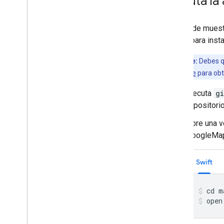
Ejecuta la
La app de muest
pasos para insta
Importante:
Debes q
proyecto Xcode
para obt
Ejecuta
g
repositori
Abre una v
GoogleMa
Swift
open