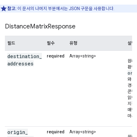
},
참고:
이 문서의 나머지 부분에서는 JSON 구문을 사용합니다.
],
},
{
Distance
Matrix
Response
"elements"
:
[
{
필드
필수
유형
설명
"distance"
:
{
"text"
:
"1 452 km"
,
"v
"duration"
:
{
"text"
:
"3 jours 2 he
destination
_
required
Array<string>
"status"
:
"OK"
,
원래 
addresses
},
환한
{
ori
"distance"
:
{
"text"
:
"146 km"
,
"va
와 
"duration"
:
{
"text"
:
"2 heures 53 m
경우
"status"
:
"OK"
,
콘텐
},
읽어
],
지정
},
매틱
],
마세
"status"
:
"OK"
,
}
origin
_
required
Array<string>
원래 