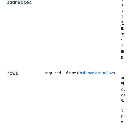
addresses
환한
지오
지정
전달
따라
콘텐
읽어
지정
매틱
마세
rows
required
Array<
DistanceMatrixRow
>
요소의
에는
dur
dis
함됩
자세
Dist
참고