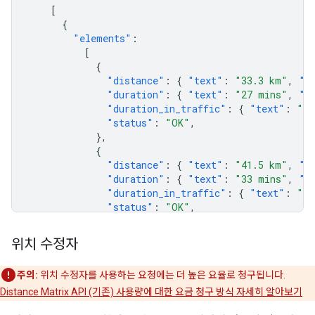
[
{
"elements"
:
[
{
"distance"
:
{
"text"
:
"33.3 km"
,
"v
"duration"
:
{
"text"
:
"27 mins"
,
"v
"duration_in_traffic"
:
{
"text"
:
"34
"status"
:
"OK"
,
},
{
"distance"
:
{
"text"
:
"41.5 km"
,
"v
"duration"
:
{
"text"
:
"33 mins"
,
"v
"duration_in_traffic"
:
{
"text"
:
"39
"status"
:
"OK"
,
},
],
위치 수정자
},
{
주의:
위치 수정자를 사용하는 요청에는 더 높은 요율로 청구됩니다.
"elements"
:
[
Distance Matrix API (기존) 사용량에 대한 요금 청구 방식 자세히 알아보기
{