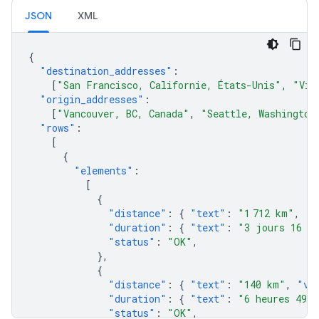
JSON
XML
{
"destination_addresses"
:
[
"San Francisco, Californie, États-Unis"
,
"Vic
"origin_addresses"
:
[
"Vancouver, BC, Canada"
,
"Seattle, Washington
"rows"
:
[
{
"elements"
:
[
{
"distance"
:
{
"text"
:
"1 712 km"
,
"v
"duration"
:
{
"text"
:
"3 jours 16 h
"status"
:
"OK"
,
},
{
"distance"
:
{
"text"
:
"140 km"
,
"va
"duration"
:
{
"text"
:
"6 heures 49 m
"status"
:
"OK"
,