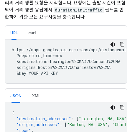
리의 거리 행렬 요청을 시작합니다. 요청에는 출발 시간이 포함
되어 거리 행렬 응답에서
duration_in_traffic
필드를 반
환하기 위한 모든 요구사항을 충족합니다.
URL
curl
https://maps.googleapis.com/maps/api/distancematrix
  ?departure_time=now

  &destinations=Lexington%2CMA%7CConcord%2CMA

  &origins=Boston%2CMA%7CCharlestown%2CMA

  &key=YOUR_API_KEY
JSON
XML
{
"destination_addresses"
:
[
"Lexington, MA, USA"
,
"origin_addresses"
:
[
"Boston, MA, USA"
,
"Charles
"rows"
: