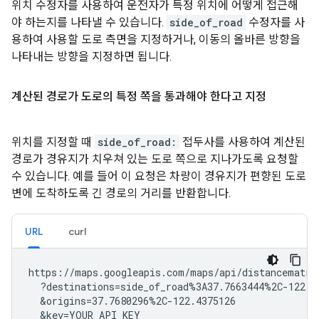
"distance"
:
{
"text"
:
"31.1 km"
,
"v
위치 수정자를 사용하여 운전자가 특정 위치에 어떻게 접근해
"duration"
:
{
"text"
:
"26 mins"
,
"v
야 하는지를 나타낼 수 있습니다.
side_of_road
수정자를 사
"duration_in_traffic"
:
{
"text"
:
"29
용하여 사용할 도로 측면을 지정하거나, 이동의 올바른 방향을
"status"
:
"OK"
,
나타내는 방향을 지정하면 됩니다.
},
{
"distance"
:
{
"text"
:
"39.3 km"
,
"v
계산된 경로가 도로의 특정 쪽을 통과해야 한다고 지정
"duration"
:
{
"text"
:
"32 mins"
,
"v
"duration_in_traffic"
:
{
"text"
:
"35
"status"
:
"OK"
,
위치를 지정할 때
side_of_road:
접두사를 사용하여 계산된
},
경로가 경유지가 치우쳐 있는 도로 쪽으로 지나가도록 요청할
],
},
수 있습니다. 예를 들어 이 요청은 차량이 경유지가 편향된 도로
],
변에 도착하도록 긴 경로의 거리를 반환합니다.
"status"
:
"OK"
,
}
URL
curl
https://maps.googleapis.com/maps/api/distancematrix
  ?destinations=side_of_road%3A37.7663444%2C-122.44
  &origins=37.7680296%2C-122.4375126

  &key=YOUR_API_KEY