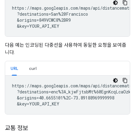
https://maps.googleapis.com/maps/api/distancematrix
  ?destinations=San%20Francisco

  &origins=849VCWC8%2BR9

  &key=YOUR_API_KEY
다음 예는 인코딩된 다중선을 사용하여 동일한 요청을 보여줍
니다.
URL
curl
https://maps.googleapis.com/maps/api/distancematrix
  ?destinations=enc%3A_kjwFjtsbMt%60EgnKcqLcaOzkG
  &origins=40.6655101%2C-73.89188969999998

  &key=YOUR_API_KEY
교통 정보