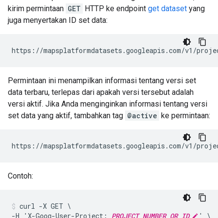
kirim permintaan
GET
HTTP ke endpoint
get dataset
yang
juga menyertakan ID set data:
https://mapsplatformdatasets.googleapis.com/v1/proje
Permintaan ini menampilkan informasi tentang versi set
data terbaru, terlepas dari apakah versi tersebut adalah
versi aktif. Jika Anda menginginkan informasi tentang versi
set data yang aktif, tambahkan tag
@active
ke permintaan:
https://mapsplatformdatasets.googleapis.com/v1/proje
Contoh:
curl -X GET \

-H 'X-Goog-User-Project: 
PROJECT_NUMBER_OR_ID
' \
