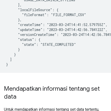
      ],

      "localFileSource": {

        "fileFormat": "FILE_FORMAT_CSV"

      },

      "createTime": "2023-03-24T14:41:52.579755Z",

      "updateTime": "2023-03-24T14:42:56.784122Z",

      "versionCreateTime": "2023-03-24T14:42:56.7841
      "status": {

        "state": "STATE_COMPLETED"

      }

    }

  ]

Mendapatkan informasi tentang set
data
Untuk mendapatkan informasi tentang set data tertentu,