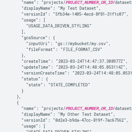
      "name": "projects/
PROJECT_NUMBER_OR_ID
/dataset
      "displayName": "My Test Dataset",

      "versionId": "5fb34e-1405-4ecd-8f81-31f1c07",

      "usage": [

        "USAGE_DATA_DRIVEN_STYLING"

      ],

      "gcsSource": {

        "inputUri": "gs://mybucket/my.csv",

        "fileFormat": "FILE_FORMAT_CSV"

      },

      "createTime": "2023-03-24T14:47:37.308977Z",

      "updateTime": "2023-03-24T14:48:05.053114Z",

      "versionCreateTime": "2023-03-24T14:48:05.0531
      "status": {

        "state": "STATE_COMPLETED"

      }

    },

    {

      "name": "projects/
PROJECT_NUMBER_OR_ID
/dataset
      "displayName": "My Other Test Dataset",

      "versionId": "0d2e3-b9da-47cc-819f-7ac67562",

      "usage": [

        "USAGE_DATA_DRIVEN_STYLING"
