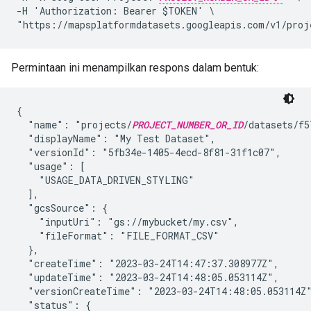
-H 'Authorization: Bearer $TOKEN' \

"https://mapsplatformdatasets.googleapis.com/v1/proj
Permintaan ini menampilkan respons dalam bentuk:
{

  "name": "projects/
PROJECT_NUMBER_OR_ID
/datasets/f5
  "displayName": "My Test Dataset",

  "versionId": "5fb34e-1405-4ecd-8f81-31f1c07",

  "usage": [

    "USAGE_DATA_DRIVEN_STYLING"

  ],

  "gcsSource": {

    "inputUri": "gs://mybucket/my.csv",

    "fileFormat": "FILE_FORMAT_CSV"

  },

  "createTime": "2023-03-24T14:47:37.308977Z",

  "updateTime": "2023-03-24T14:48:05.053114Z",

  "versionCreateTime": "2023-03-24T14:48:05.053114Z"
  "status": {
