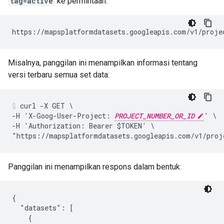
tag=active
ke permintaan:
https://mapsplatformdatasets.googleapis.com/v1/proje
Misalnya, panggilan ini menampilkan informasi tentang
versi terbaru semua set data:
curl -X GET \

-H 'X-Goog-User-Project: 
PROJECT_NUMBER_OR_ID
' \

-H 'Authorization: Bearer $TOKEN' \

"https://mapsplatformdatasets.googleapis.com/v1/proj
Panggilan ini menampilkan respons dalam bentuk:
{

  "datasets": [

    {
