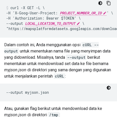
curl -X GET -L \

-H 'X-Goog-User-Project: 
PROJECT_NUMBER_OR_ID
' \

-H 'Authorization: Bearer $TOKEN' \

--output 
LOCAL_LOCATION_TO_OUTPUT
 \

"https://mapsplatformdatasets.googleapis.com/downloa
Dalam contoh ini, Anda menggunakan opsi
cURL --
output
untuk menentukan nama file yang menyimpan data
yang didownload. Misalnya, tanda
--output
berikut
menentukan untuk mendownload set data ke file bernama
myjson.json
di direktori yang sama dengan yang digunakan
untuk menjalankan perintah
cURL
:
--output myjson.json
Atau, gunakan flag berikut untuk mendownload data ke
myjson.json
di direktori
/tmp
: