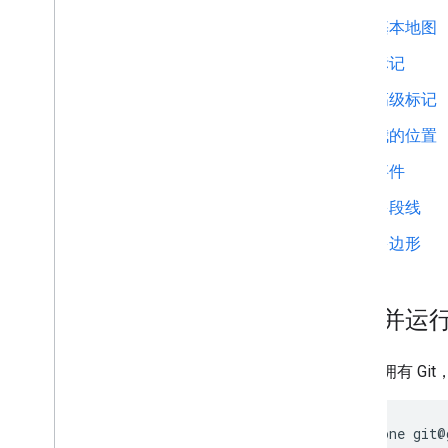
基本地图
标记
高级标记
我的位置
事件
多段线
多边形
克隆并运
您必须拥有 G
git clone git@