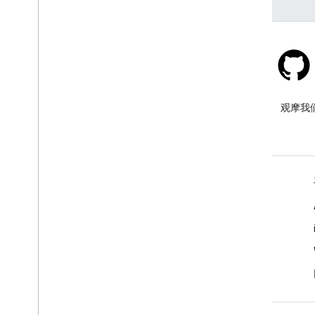
Stack Overflow
在 google-maps 标签下提问。
观摩我
了解详情
常见问题解答
功能探索器
Places SDK for Android