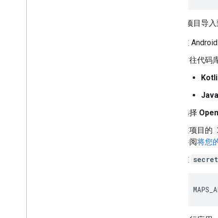
将示例项目导入到 A
在 Andro
前往代码库的
Kotl
Jav
选择
Ope
在项目的
参阅
将您的
在
secret
MAPS_A