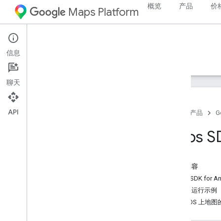
概览
产品
价
Maps Platform
Android
Maps SDK for Android
信息
指南
参考资料
示例
支持
聊天
API
首页
产品
G
示例
Maps S
概览
基本地图
标记
本页内容
高级标记
Maps SDK for
我的位置
克隆并运行示例
活动
Wear OS 上地
多段线