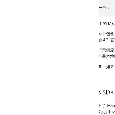
多边形
请选择平台：
Codelab 和教程
向 Android 应用添加地图 (Kotlin with
GitHub
上的 Map
Compose)
向 Android 应用添加地图 (Kotlin with
该代码库中包
Views)
用、添加 AP
带有标记的地图
用于表示路线和区域的多段线和多边形
当您运行示例应
选择当前地点
如，点击
基本地
在 Android 上以 AR 模式显示附近的地
点 (Kotlin)
问题排查：
如果
密钥。
Maps SD
下面列出了 Maps S
看。有关可用示