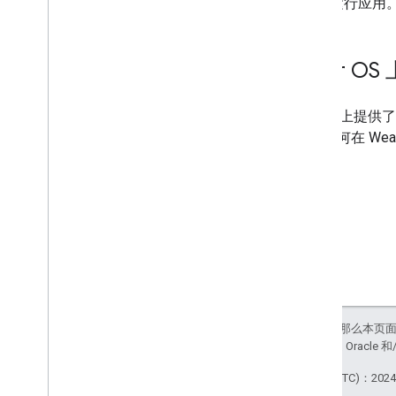
运行应用
Wear O
GitHub
上提供了适
示了如何在 Wear
如未另行说明，那么本页
站政策
。Java 是 Orac
最后更新时间 (UTC)：2024-