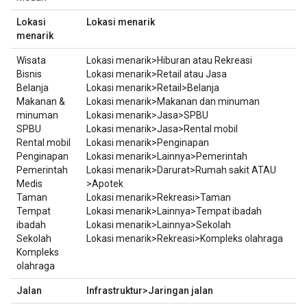
Lokasi
Lokasi menarik
menarik
Wisata
Lokasi menarik>Hiburan atau Rekreasi
Bisnis
Lokasi menarik>Retail atau Jasa
Belanja
Lokasi menarik>Retail>Belanja
Makanan &
Lokasi menarik>Makanan dan minuman
minuman
Lokasi menarik>Jasa>SPBU
SPBU
Lokasi menarik>Jasa>Rental mobil
Rental mobil
Lokasi menarik>Penginapan
Penginapan
Lokasi menarik>Lainnya>Pemerintah
Pemerintah
Lokasi menarik>Darurat>Rumah sakit ATAU
Medis
>Apotek
Taman
Lokasi menarik>Rekreasi>Taman
Tempat
Lokasi menarik>Lainnya>Tempat ibadah
ibadah
Lokasi menarik>Lainnya>Sekolah
Sekolah
Lokasi menarik>Rekreasi>Kompleks olahraga
Kompleks
olahraga
Jalan
Infrastruktur>Jaringan jalan