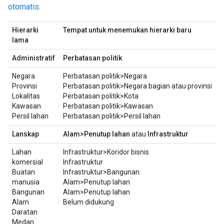
otomatis
.
Hierarki
Tempat untuk menemukan hierarki baru
lama
Administratif
Perbatasan politik
Negara
Perbatasan politik>Negara
Provinsi
Perbatasan politik>Negara bagian atau provinsi
Lokalitas
Perbatasan politik>Kota
Kawasan
Perbatasan politik>Kawasan
Persil lahan
Perbatasan politik>Persil lahan
Lanskap
Alam>Penutup lahan
atau
Infrastruktur
Lahan
Infrastruktur>Koridor bisnis
komersial
Infrastruktur
Buatan
Infrastruktur>Bangunan
manusia
Alam>Penutup lahan
Bangunan
Alam>Penutup lahan
Alam
Belum didukung
Daratan
Medan