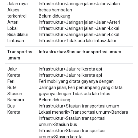
Jalan raya
Infrastruktur>Jaringan jalan>Jalan>Jalan
Akses
bebas hambatan
terkontrol
Belum didukung
Arteri
Infrastruktur>Jaringan jalan>Jalan>Arteri
Lokal
Infrastruktur>Jaringan jalan>Jalan>Lokal
Bisa dilalui
Infrastruktur>Jaringan jalan>Jalan>Lokal
Lintasan
Infrastruktur>Tidak ada lalu lintas>Jalur
Transportasi
Infrastruktur>Stasiun transportasi umum
umum
Jalur
Infrastruktur>Jalur rel kereta api
Kereta
Infrastruktur>Jalur rel kereta api
Feri
Feri mobil yang ditata gayanya dengan
Rute
Jaringan jalan, Feri penumpang yang ditata
Stasiun
gayanya dengan Tidak ada lalu lintas.
Bandara
Belum didukung
Bus
Infrastruktur>Stasiun transportasi umum
Kereta
Lokasi menarik>Transportasi umum>Bandara
Infrastruktur>Stasiun transportasi
umum>Stasiun bus
Infrastruktur>Stasiun transportasi
umum>Stasiun kereta