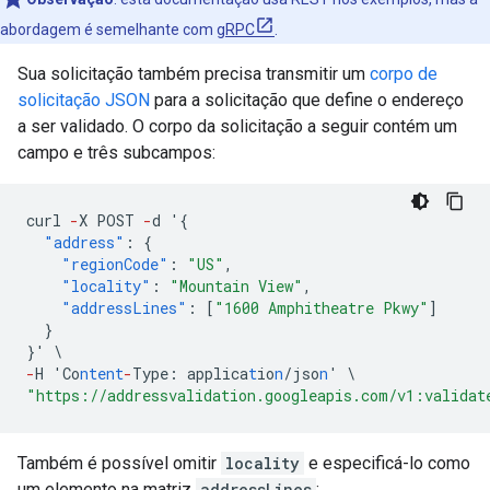
abordagem é semelhante com
gRPC
.
Sua solicitação também precisa transmitir um
corpo de
solicitação JSON
para a solicitação que define o endereço
a ser validado. O corpo da solicitação a seguir contém um
campo e três subcampos:
curl
-
X
POST
-
d
'
{
"address"
:
{
"regionCode"
:
"US"
,
"locality"
:
"Mountain View"
,
"addressLines"
:
[
"1600 Amphitheatre Pkwy"
]
}
}
'
\
-
H
'Co
ntent
-
Type
:
applica
t
io
n
/jso
n
'
\
"https://addressvalidation.googleapis.com/v1:validat
Também é possível omitir
locality
e especificá-lo como
um elemento na matriz
addressLines
: