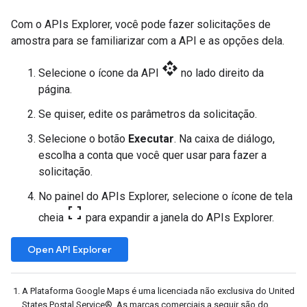
Com o APIs Explorer, você pode fazer solicitações de
amostra para se familiarizar com a API e as opções dela.
api
Selecione o ícone da API
no lado direito da
página.
Se quiser, edite os parâmetros da solicitação.
Selecione o botão
Executar
. Na caixa de diálogo,
escolha a conta que você quer usar para fazer a
solicitação.
No painel do APIs Explorer, selecione o ícone de tela
fullscreen
cheia
para expandir a janela do APIs Explorer.
Open API Explorer
A Plataforma Google Maps é uma licenciada não exclusiva do United
States Postal Service®. As marcas comerciais a seguir são do