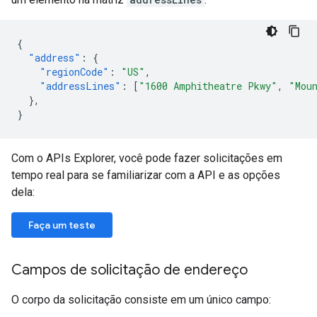
{
"address"
:
{
"regionCode"
:
"US"
,
"addressLines"
:
[
"1600 Amphitheatre Pkwy"
,
"Mou
},
}
Com o APIs Explorer, você pode fazer solicitações em
tempo real para se familiarizar com a API e as opções
dela:
Faça um teste
Campos de solicitação de endereço
O corpo da solicitação consiste em um único campo: