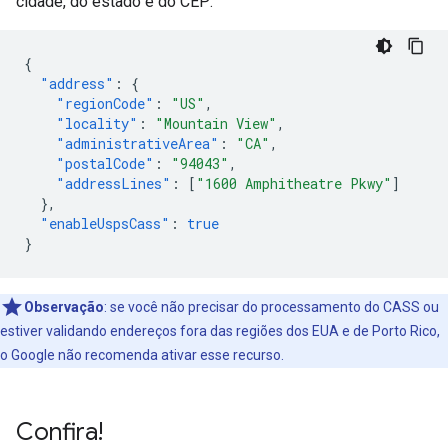
cidade, do estado e do CEP:
{
"address"
:
{
"regionCode"
:
"US"
,
"locality"
:
"Mountain View"
,
"administrativeArea"
:
"CA"
,
"postalCode"
:
"94043"
,
"addressLines"
:
[
"1600 Amphitheatre Pkwy"
]
},
"enableUspsCass"
:
true
}
Observação
:
se você não precisar do processamento do CASS ou
estiver validando endereços fora das regiões dos EUA e de Porto Rico,
o Google não recomenda ativar esse recurso.
Confira!