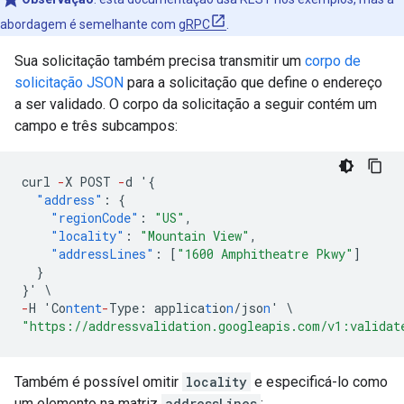
abordagem é semelhante com
gRPC
.
Sua solicitação também precisa transmitir um
corpo de
solicitação JSON
para a solicitação que define o endereço
a ser validado. O corpo da solicitação a seguir contém um
campo e três subcampos:
curl
-
X
POST
-
d
'
{
"address"
:
{
"regionCode"
:
"US"
,
"locality"
:
"Mountain View"
,
"addressLines"
:
[
"1600 Amphitheatre Pkwy"
]
}
}
'
\
-
H
'Co
ntent
-
Type
:
applica
t
io
n
/jso
n
'
\
"https://addressvalidation.googleapis.com/v1:validat
Também é possível omitir
locality
e especificá-lo como
um elemento na matriz
addressLines
: