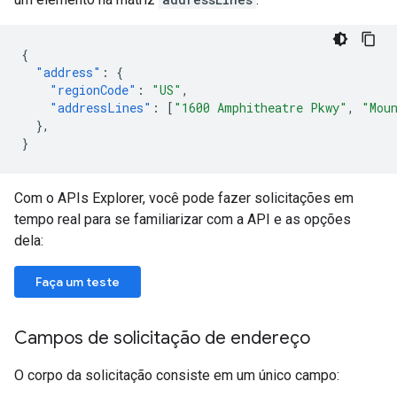
{
"address"
:
{
"regionCode"
:
"US"
,
"addressLines"
:
[
"1600 Amphitheatre Pkwy"
,
"Mou
},
}
Com o APIs Explorer, você pode fazer solicitações em
tempo real para se familiarizar com a API e as opções
dela:
Faça um teste
Campos de solicitação de endereço
O corpo da solicitação consiste em um único campo: