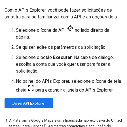
Com o APIs Explorer, você pode fazer solicitações de
amostra para se familiarizar com a API e as opções dela.
api
Selecione o ícone da API
no lado direito da
página.
Se quiser, edite os parâmetros da solicitação.
Selecione o botão
Executar
. Na caixa de diálogo,
escolha a conta que você quer usar para fazer a
solicitação.
No painel do APIs Explorer, selecione o ícone de tela
fullscreen
cheia
para expandir a janela do APIs Explorer.
Open API Explorer
A Plataforma Google Maps é uma licenciada não exclusiva do United
States Postal Service®. As marcas comerciais a seguir são do