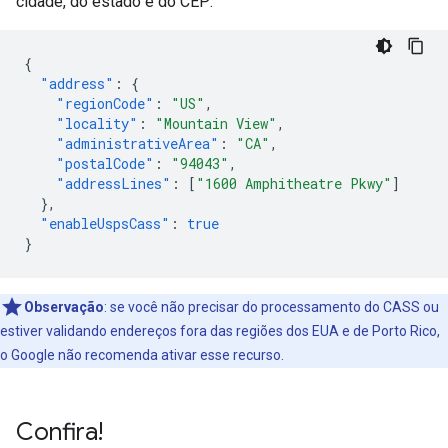
cidade, do estado e do CEP:
{
"address"
:
{
"regionCode"
:
"US"
,
"locality"
:
"Mountain View"
,
"administrativeArea"
:
"CA"
,
"postalCode"
:
"94043"
,
"addressLines"
:
[
"1600 Amphitheatre Pkwy"
]
},
"enableUspsCass"
:
true
}
Observação
:
se você não precisar do processamento do CASS ou
estiver validando endereços fora das regiões dos EUA e de Porto Rico,
o Google não recomenda ativar esse recurso.
Confira!