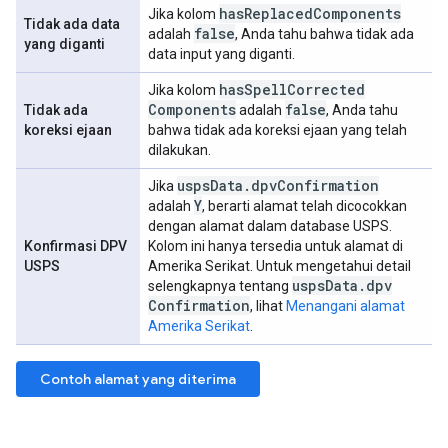
has
Replaced
Components
Jika kolom
Tidak ada data
false
adalah
, Anda tahu bahwa tidak ada
yang diganti
data input yang diganti.
has
Spell
Corrected
Jika kolom
Components
false
Tidak ada
adalah
, Anda tahu
koreksi ejaan
bahwa tidak ada koreksi ejaan yang telah
dilakukan.
usps
Data
.
dpv
Confirmation
Jika
Y
adalah
, berarti alamat telah dicocokkan
dengan alamat dalam database USPS.
Konfirmasi DPV
Kolom ini hanya tersedia untuk alamat di
USPS
Amerika Serikat. Untuk mengetahui detail
usps
Data
.
dpv
selengkapnya tentang
Confirmation
, lihat
Menangani alamat
Amerika Serikat
.
Contoh alamat yang diterima