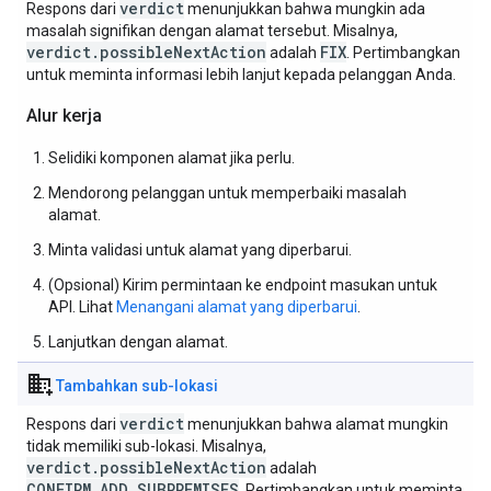
verdict
Respons dari
menunjukkan bahwa mungkin ada
masalah signifikan dengan alamat tersebut. Misalnya,
verdict.possibleNextAction
FIX
adalah
. Pertimbangkan
untuk meminta informasi lebih lanjut kepada pelanggan Anda.
Alur kerja
Selidiki komponen alamat jika perlu.
Mendorong pelanggan untuk memperbaiki masalah
alamat.
Minta validasi untuk alamat yang diperbarui.
(Opsional) Kirim permintaan ke endpoint masukan untuk
API. Lihat
Menangani alamat yang diperbarui
.
Lanjutkan dengan alamat.
domain_add
Tambahkan sub-lokasi
verdict
Respons dari
menunjukkan bahwa alamat mungkin
tidak memiliki sub-lokasi. Misalnya,
verdict.possibleNextAction
adalah
CONFIRM_ADD_SUBPREMISES
. Pertimbangkan untuk meminta