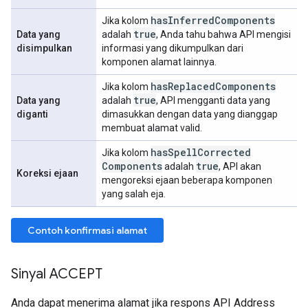
has
Inferred
Components
Jika kolom
true
Data yang
adalah
, Anda tahu bahwa API mengisi
disimpulkan
informasi yang dikumpulkan dari
komponen alamat lainnya.
has
Replaced
Components
Jika kolom
true
Data yang
adalah
, API mengganti data yang
diganti
dimasukkan dengan data yang dianggap
membuat alamat valid.
has
Spell
Corrected
Jika kolom
Components
true
adalah
, API akan
Koreksi ejaan
mengoreksi ejaan beberapa komponen
yang salah eja.
Contoh konfirmasi alamat
Sinyal ACCEPT
Anda dapat menerima alamat jika respons API Address