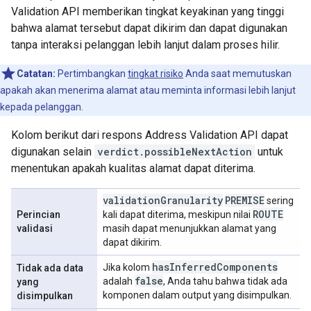
Validation API memberikan tingkat keyakinan yang tinggi
bahwa alamat tersebut dapat dikirim dan dapat digunakan
tanpa interaksi pelanggan lebih lanjut dalam proses hilir.
Catatan:
Pertimbangkan
tingkat risiko
Anda saat memutuskan
apakah akan menerima alamat atau meminta informasi lebih lanjut
kepada pelanggan.
Kolom berikut dari respons Address Validation API dapat
digunakan selain
verdict.possibleNextAction
untuk
menentukan apakah kualitas alamat dapat diterima.
validation
Granularity
PREMISE
sering
ROUTE
Perincian
kali dapat diterima, meskipun nilai
validasi
masih dapat menunjukkan alamat yang
dapat dikirim.
has
Inferred
Components
Jika kolom
Tidak ada data
false
adalah
, Anda tahu bahwa tidak ada
yang
komponen dalam output yang disimpulkan.
disimpulkan