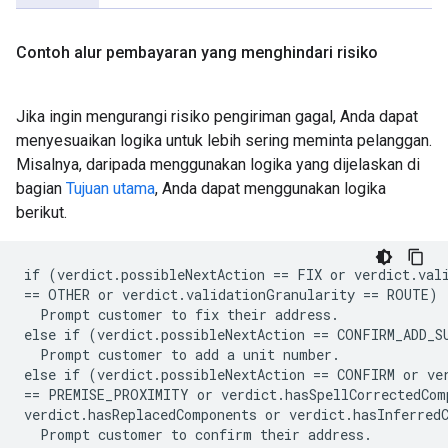
Contoh alur pembayaran yang menghindari risiko
Jika ingin mengurangi risiko pengiriman gagal, Anda dapat
menyesuaikan logika untuk lebih sering meminta pelanggan.
Misalnya, daripada menggunakan logika yang dijelaskan di
bagian
Tujuan utama
, Anda dapat menggunakan logika
berikut.
if (verdict.possibleNextAction == FIX or verdict.vali
== OTHER or verdict.validationGranularity == ROUTE)

  Prompt customer to fix their address.

else if (verdict.possibleNextAction == CONFIRM_ADD_SU
  Prompt customer to add a unit number.

else if (verdict.possibleNextAction == CONFIRM or ver
== PREMISE_PROXIMITY or verdict.hasSpellCorrectedComp
verdict.hasReplacedComponents or verdict.hasInferredC
  Prompt customer to confirm their address.
