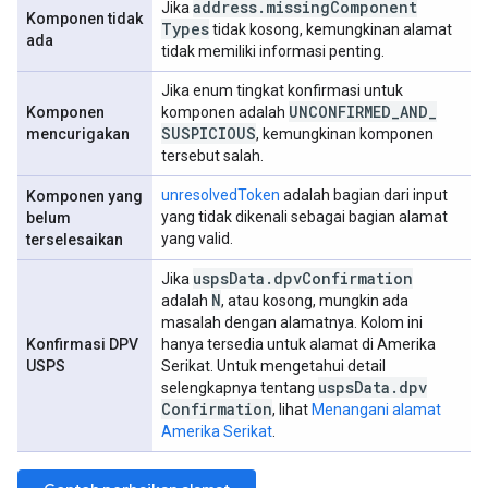
address
.
missing
Component
Jika
Komponen tidak
Types
tidak kosong, kemungkinan alamat
ada
tidak memiliki informasi penting.
Jika enum tingkat konfirmasi untuk
UNCONFIRMED
_
AND
_
Komponen
komponen adalah
SUSPICIOUS
mencurigakan
, kemungkinan komponen
tersebut salah.
unresolvedToken
adalah bagian dari input
Komponen yang
yang tidak dikenali sebagai bagian alamat
belum
yang valid.
terselesaikan
usps
Data
.
dpv
Confirmation
Jika
N
adalah
, atau kosong, mungkin ada
masalah dengan alamatnya. Kolom ini
Konfirmasi DPV
hanya tersedia untuk alamat di Amerika
USPS
Serikat. Untuk mengetahui detail
usps
Data
.
dpv
selengkapnya tentang
Confirmation
, lihat
Menangani alamat
Amerika Serikat
.