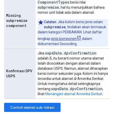
Component
Types
berisi nilai
subpremise
, hal itu menunjukkan bahwa
nomor unit tidak ada dalam alamat.
Missing
subpremise
Catatan
: Jika kolom berisi jenis selain
component
subpremise
, tindakan akan termasuk
dalam kategori PERBAIKAN. Lihat daftar
lengkap
jenis komponen
dalam
dokumentasi Geocoding.
usps
Data
.
dpv
Confirmation
Jika
S
adalah
, itu berarti nomor utama alamat
telah dicocokkan dengan alamat dalam
database USPS. Namun, alamat diharapkan
Konfirmasi DPV
berisi nomor sekunder juga. Kolom ini hanya
USPS
tersedia untuk alamat di Amerika Serikat.
Untuk mengetahui detail selengkapnya
usps
Data
.
dpv
Confirmation
tentang
,
lihat
Menangani alamat Amerika Serikat
.
Contoh alamat sub-lokasi