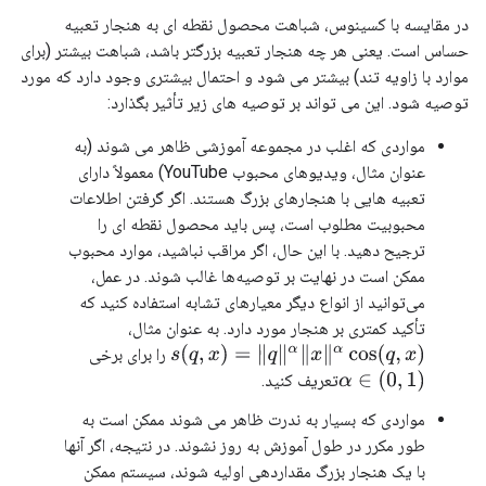
در مقایسه با کسینوس، شباهت محصول نقطه ای به هنجار تعبیه
حساس است. یعنی هر چه هنجار تعبیه بزرگتر باشد، شباهت بیشتر (برای
موارد با زاویه تند) بیشتر می شود و احتمال بیشتری وجود دارد که مورد
توصیه شود. این می تواند بر توصیه های زیر تأثیر بگذارد:
مواردی که اغلب در مجموعه آموزشی ظاهر می شوند (به
عنوان مثال، ویدیوهای محبوب YouTube) معمولاً دارای
تعبیه هایی با هنجارهای بزرگ هستند. اگر گرفتن اطلاعات
محبوبیت مطلوب است، پس باید محصول نقطه ای را
ترجیح دهید. با این حال، اگر مراقب نباشید، موارد محبوب
ممکن است در نهایت بر توصیه‌ها غالب شوند. در عمل،
می‌توانید از انواع دیگر معیارهای تشابه استفاده کنید که
تأکید کمتری بر هنجار مورد دارد. به عنوان مثال،
را برای برخی
s
(
q
,
x
)
=
‖
q
‖
α
‖
x
‖
α
cos
(
q
,
x
)
α
∈
(
0
,
1
)
تعریف کنید.
مواردی که بسیار به ندرت ظاهر می شوند ممکن است به
طور مکرر در طول آموزش به روز نشوند. در نتیجه، اگر آنها
با یک هنجار بزرگ مقداردهی اولیه شوند، سیستم ممکن