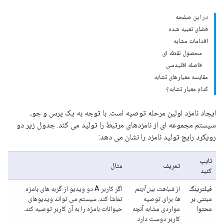
در این صفحه
فضای تعبیه شده
اقدامات مشابه
محصول نقطه ای
فاصله اقلیدسی
مقایسه معیارهای تشابه
کدام معیار تشابه؟
ایجاد نامزد اولین مرحله توصیه است. با توجه به یک پرس و جو،
سیستم مجموعه ای از نامزدهای مرتبط را تولید می کند. جدول زیر دو
رویکرد رایج تولید نامزد را نشان می دهد:
تایپ
تعریف
مثال
کنید
فیلترینگ
از
شباهت بین آیتم
اگر کاربر A دو ویدیو از گربه های بامزه
مبتنی بر
ها
برای توصیه
تماشا کند، سیستم می تواند ویدیوهای
محتوا
مواردی مشابه آنچه
حیوانات بامزه را به آن کاربر توصیه کند.
کاربر دوست دارد