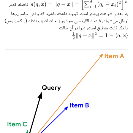
s
(
q
,
x
)
=
‖
q
−
x
‖
=
[
∑
i
=
1
d
(
q
i
−
x
i
)
2
]
1
2
. فاصله کمتر
به معنای شباهت بیشتر است. توجه داشته باشید که وقتی جاسازی‌ها
نرمال می‌شوند، فاصله اقلیدسی مجذور با حاصلضرب نقطه (و کسینوس)
تا یک ثابت منطبق است، زیرا در آن حالت
1
2
‖
q
−
x
‖
2
=
1
−
⟨
q
,
x
⟩
.