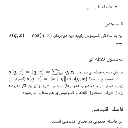
فاصله اقلیدسی
کسینوس
s
(
q
,
x
)
=
cos
(
q
,
x
)
این به سادگی کسینوس زاویه بین دو بردار،
است
محصول نقطه ای
s
(
q
,
x
)
=
⟨
q
,
x
⟩
=
∑
i
=
1
d
q
i
x
i
حاصل ضرب نقطه ای دو بردار
است. همچنین توسط
(کسینوس
s
(
q
,
x
)
=
‖
x
‖
‖
q
‖
cos
(
q
,
x
)
زاویه ضرب در حاصلضرب هنجارها) داده می شود. بنابراین، اگر تعبیه‌ها
نرمال شوند، محصول نقطه و کسینوس بر هم منطبق می‌شوند.
فاصله اقلیدسی
این فاصله معمولی در فضای اقلیدسی است،