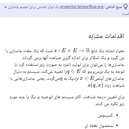
منبع اضافی:
projector.tensorflow.org
یک ابزار تعاملی برای تجسم جاسازی ها
است.
اقدامات مشابه
معیار تشابه یک تابع
است که یک جفت جاسازی را
s
:
E
×
E
→
R
می گیرد و یک اسکالر برای اندازه گیری شباهت آنها برمی گرداند.
جاسازی‌ها را می‌توان برای تولید نامزد به صورت زیر استفاده کرد: با
توجه به یک پرس‌وجو که
را تعبیه می‌کند، سیستم به دنبال
q
∈
E
جاسازی‌های آیتمی
نزدیک به
می‌گردد، یعنی جاسازی‌هایی با
x
∈
E
q
s
(
q
,
x
)
شباهت زیاد
.
برای تعیین درجه شباهت، اکثر سیستم های توصیه بر یک یا چند مورد
زیر تکیه می کنند:
کسینوس
محصول نقطه ای