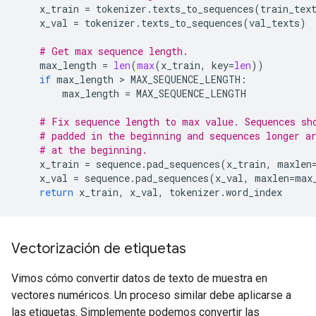
x_train
=
tokenizer
.
texts_to_sequences
(
train_tex
x_val
=
tokenizer
.
texts_to_sequences
(
val_texts
)
# Get max sequence length.
max_length
=
len
(
max
(
x_train
,
key
=
len
))
if
max_length
>
MAX_SEQUENCE_LENGTH
:
max_length
=
MAX_SEQUENCE_LENGTH
# Fix sequence length to max value. Sequences sh
# padded in the beginning and sequences longer a
# at the beginning.
x_train
=
sequence
.
pad_sequences
(
x_train
,
maxlen
x_val
=
sequence
.
pad_sequences
(
x_val
,
maxlen
=
max
return
x_train
,
x_val
,
tokenizer
.
word_index
Vectorización de etiquetas
Vimos cómo convertir datos de texto de muestra en
vectores numéricos. Un proceso similar debe aplicarse a
las etiquetas. Simplemente podemos convertir las