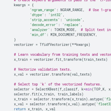
kwargs
=
{
'ngram_range'
:
NGRAM_RANGE
,
# Use 1-gra
'dtype'
:
'int32'
,
'strip_accents'
:
'unicode'
,
'decode_error'
:
'replace'
,
'analyzer'
:
TOKEN_MODE
,
# Split text in
'min_df'
:
MIN_DOCUMENT_FREQUENCY
,
}
vectorizer
=
TfidfVectorizer
(
**
kwargs
)
# Learn vocabulary from training texts and vecto
x_train
=
vectorizer
.
fit_transform
(
train_texts
)
# Vectorize validation texts.
x_val
=
vectorizer
.
transform
(
val_texts
)
# Select top 'k' of the vectorized features.
selector
=
SelectKBest
(
f_classif
,
k
=
min
(
TOP_K
,
x
selector
.
fit
(
x_train
,
train_labels
)
x_train
=
selector
.
transform
(
x_train
)
.
astype
(
'fl
x_val
=
selector
.
transform
(
x_val
)
.
astype
(
'float3
return
x_train
,
x_val