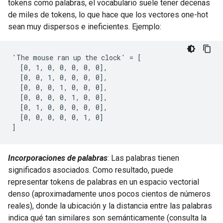
tokens como palabras, el vocabulario suele tener decenas
de miles de tokens, lo que hace que los vectores one-hot
sean muy dispersos e ineficientes. Ejemplo:
'The mouse ran up the clock' = [

  [0, 1, 0, 0, 0, 0, 0],

  [0, 0, 1, 0, 0, 0, 0],

  [0, 0, 0, 1, 0, 0, 0],

  [0, 0, 0, 0, 1, 0, 0],

  [0, 1, 0, 0, 0, 0, 0],

  [0, 0, 0, 0, 0, 1, 0]

Incorporaciones de palabras
: Las palabras tienen
significados asociados. Como resultado, puede
representar tokens de palabras en un espacio vectorial
denso (aproximadamente unos pocos cientos de números
reales), donde la ubicación y la distancia entre las palabras
indica qué tan similares son semánticamente (consulta la