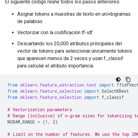
El siguiente código reúne todos los pasos anteriores:
Asignar tokens a muestras de texto en uni+bigramas
de palabras
Vectorizar con la codificación tf-idf
Descartando los 20,000 atributos principales del
vector de tokens para seleccionar únicamente tokens
que aparecen menos de 2 veces y usan f_classif
para calcular el atributo importancia.
from
sklearn.feature_extraction.text
import
TfidfVec
from
sklearn.feature_selection
import
SelectKBest
from
sklearn.feature_selection
import
f_classif
# Vectorization parameters
# Range (inclusive) of n-gram sizes for tokenizing t
NGRAM_RANGE
=
(
1
,
2
)
# Limit on the number of features. We use the top 20