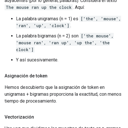
adyacentes (por lo general, palabras). Considera el texto
The mouse ran up the clock
. Aquí:
La palabra unigramas (n = 1) es
['the', 'mouse',
'ran', 'up', 'clock']
.
La palabra bigramas (n = 2) son
['the mouse',
'mouse ran', 'ran up', 'up the', 'the
clock']
Y así sucesivamente.
Asignación de token
Hemos descubierto que la asignación de token en
unigramas + bigramas proporciona la exactitud, con menos
tiempo de procesamiento.
Vectorización