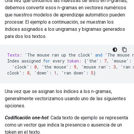
Una vez que dividimos las muestras de texto en n-gramas,
debemos convertir esos n-gramas en vectores numéricos
que nuestros modelos de aprendizaje automático pueden
procesar. El ejemplo a continuación, se muestran los
índices asignados a los unigramas y bigramas generados
para dos los textos.
Texts:
'
The
mouse
ran
up
the
clock
'
and
'
The
mouse
Index
assigned
for
every
token:
{'
the
'
:
7
,
'
mouse
'
:
'
clock
'
:
0
,
'
the
mouse
'
:
9
,
'
mouse
ran
'
:
3
,
'
ran
clock
'
:
8
,
'
down
'
:
1
,
'
ran
down
'
:
5
}
Una vez que se asignan los índices a los n-gramas,
generalmente vectorizamos usando uno de las siguientes
opciones.
Codificación one-hot
: Cada texto de ejemplo se representa
como un vector que indica la presencia o ausencia de un
token en el texto.