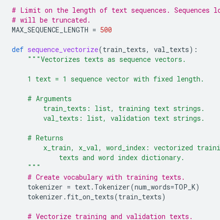
# Limit on the length of text sequences. Sequences l
# will be truncated.
MAX_SEQUENCE_LENGTH
=
500
def
sequence_vectorize
(
train_texts
,
val_texts
):
"""Vectorizes texts as sequence vectors.
    1 text = 1 sequence vector with fixed length.
    # Arguments
        train_texts: list, training text strings.
        val_texts: list, validation text strings.
    # Returns
        x_train, x_val, word_index: vectorized train
            texts and word index dictionary.
    """
# Create vocabulary with training texts.
tokenizer
=
text
.
Tokenizer
(
num_words
=
TOP_K
)
tokenizer
.
fit_on_texts
(
train_texts
)
# Vectorize training and validation texts.