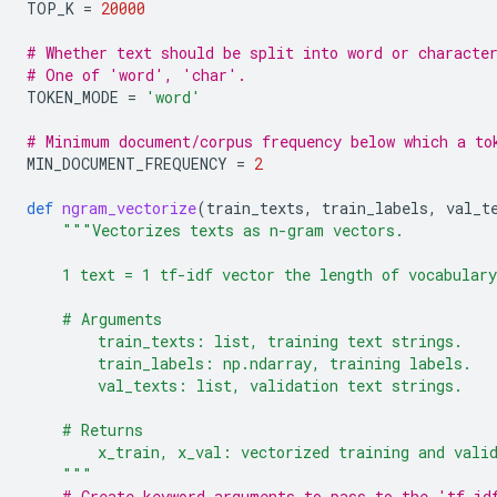
TOP_K
=
20000
# Whether text should be split into word or characte
# One of 'word', 'char'.
TOKEN_MODE
=
'word'
# Minimum document/corpus frequency below which a to
MIN_DOCUMENT_FREQUENCY
=
2
def
ngram_vectorize
(
train_texts
,
train_labels
,
val_t
"""Vectorizes texts as n-gram vectors.
    1 text = 1 tf-idf vector the length of vocabular
    # Arguments
        train_texts: list, training text strings.
        train_labels: np.ndarray, training labels.
        val_texts: list, validation text strings.
    # Returns
        x_train, x_val: vectorized training and vali
    """
# Create keyword arguments to pass to the 'tf-id