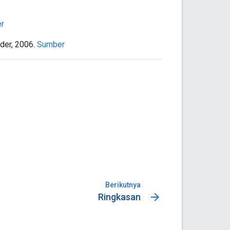
r
der, 2006.
Sumber
Berikutnya
arrow_forward
Ringkasan