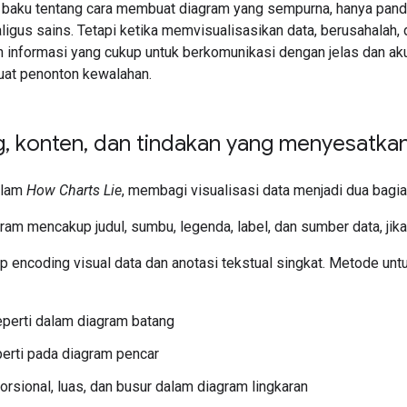
 baku tentang cara membuat diagram yang sempurna, hanya pandua
ligus sains. Tetapi ketika memvisualisasikan data, berusahalah, 
an informasi yang cukup untuk berkomunikasi dengan jelas dan aku
at penonton kewalahan.
g
,
konten
,
dan tindakan yang menyesatka
dalam
How Charts Lie
, membagi visualisasi data menjadi dua bagi
ram mencakup judul, sumbu, legenda, label, dan sumber data, jika
 encoding visual data dan anotasi tekstual singkat. Metode un
eperti dalam diagram batang
perti pada diagram pencar
orsional, luas, dan busur dalam diagram lingkaran