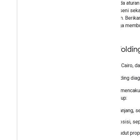
Tidak ada aturan
adalah seni seka
kejujuran. Berik
sehingga membu
Scaffoldin
Alberto Cairo, 
Scaffolding diag
Konten mencakup
mencakup:
panjang, s
posisi, se
sudut prop