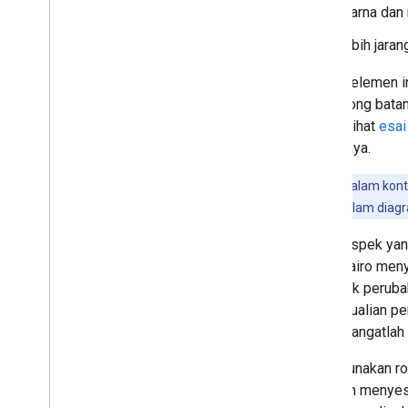
warna dan 
lebih jaran
Semua elemen in
memotong batang
ruang. Lihat
esai
contohnya.
Penting:
Dalam konte
khusus, dan dalam diagr
Rasio aspek yan
kecil. Cairo me
3:1 untuk perub
pengecualian pent
100C, sangatlah 
Menggunakan rot
mungkin menyesa