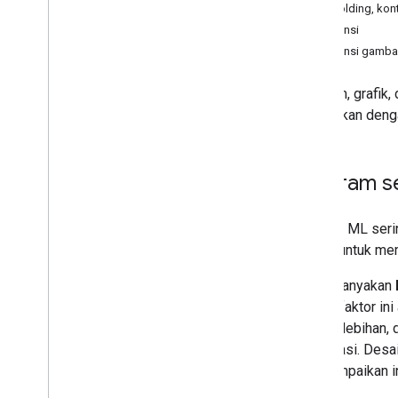
Scaffolding, kon
Referensi
Referensi gamba
Diagram, grafik,
dikerahkan denga
Diagram s
Praktisi ML ser
model untuk me
Selalu tanyakan
Ketiga faktor in
dan berlebihan,
bervariasi. Desa
menyampaikan in