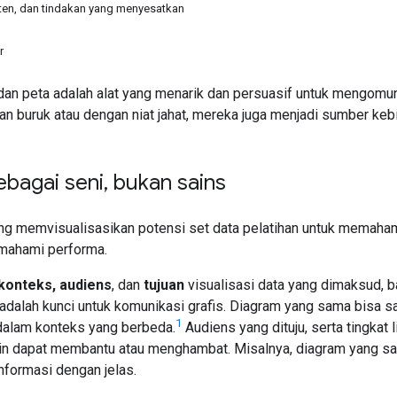
ten, dan tindakan yang menyesatkan
r
 dan peta adalah alat yang menarik dan persuasif untuk mengomunik
n buruk atau dengan niat jahat, mereka juga menjadi sumber keb
ebagai seni
,
bukan sains
ing memvisualisasikan potensi set data pelatihan untuk memaham
mahami performa.
konteks, audiens
, dan
tujuan
visualisasi data yang dimaksud,
i adalah kunci untuk komunikasi grafis. Diagram yang sama bisa s
1
 dalam konteks yang berbeda.
Audiens yang dituju, serta tingkat l
in dapat membantu atau menghambat. Misalnya, diagram yang sang
formasi dengan jelas.