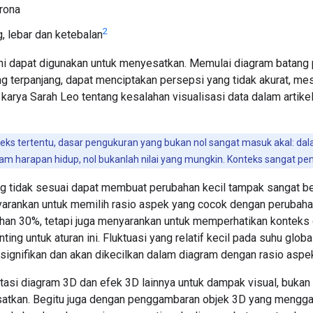
rona
2
g, lebar dan ketebalan
i dapat digunakan untuk menyesatkan. Memulai diagram batang p
 terpanjang, dapat menciptakan persepsi yang tidak akurat, me
karya Sarah Leo tentang kesalahan visualisasi data dalam artike
ks tertentu, dasar pengukuran yang bukan nol sangat masuk akal: dala
am harapan hidup, nol bukanlah nilai yang mungkin. Konteks sangat pen
g tidak sesuai dapat membuat perubahan kecil tampak sangat be
nyarankan untuk memilih rasio aspek yang cocok dengan perubaha
ahan 30%, tetapi juga menyarankan untuk memperhatikan konteks
ing untuk aturan ini. Fluktuasi yang relatif kecil pada suhu globa
signifikan dan akan dikecilkan dalam diagram dengan rasio aspek
asi diagram 3D dan efek 3D lainnya untuk dampak visual, bukan
tkan. Begitu juga dengan penggambaran objek 3D yang menggan