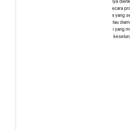
data hanya dien
besar secara pro
daripada yang s
radius atau dia
proporsi yang m
menjadi keseluru