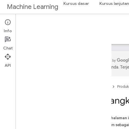
Kursus dasar
Kursus lanjutan
Machine Learning
Guides
Info
Beranda
Perangkap Data
Chat
API
pilihan Anda. Te
Data trap (1
,
5 jam)
Pengantar
Beranda
Produk
Kualitas dan interpretasi data
Perangkap pikiran
Perangka
Perangkap analisis
Perangkap visualisasi
Ringkasan
Pada halaman i
Diagram sebagai 