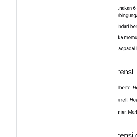
Gunakan 6 
kebingung
Hindari be
Jika memun
Waspadai 
Referensi
Kairo, Alberto.
H
Huff, Darrell.
How
Monmonier, Mar
Referensi