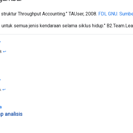
 struktur Throughput Accounting.” TAUser, 2008.
FDL GNU.
Sumbe
ntuk semua jenis kendaraan selama siklus hidup." B2.Team.Lea
↩
8.
↩
↩
6.
↩
a
p analisis