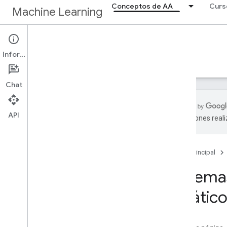
Conceptos de AA
Curs
Machine Learning
Conceptos de AA
Información
Página principal
Curso intensivo
Chat
API
traducciones real
Vínculos rápidos
Requisitos previos
Página principal
Ejercicios
Centro de ayuda
Sistema
estátic
Modelos de AA
Regresión lineal (80 min)
Regresión logística (35 min)