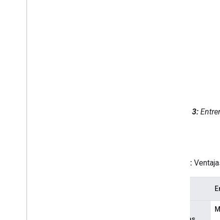
Figura 3:
Entren
Tabla 1:
Ventajas
E
M
Ventajas