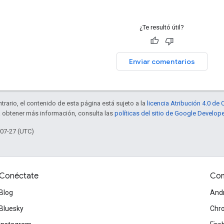
¿Te resultó útil?
Enviar comentarios
trario, el contenido de esta página está sujeto a la
licencia Atribución 4.0 d
a obtener más información, consulta las
políticas del sitio de Google Develop
-07-27 (UTC)
Conéctate
Com
Blog
And
Bluesky
Chr