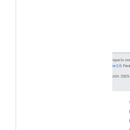
Salvo que se indique lo con
la
licencia Apache 2.0
. Par
Última actualización: 2025
Interactúa
Google Developer Program
Google Developer Groups