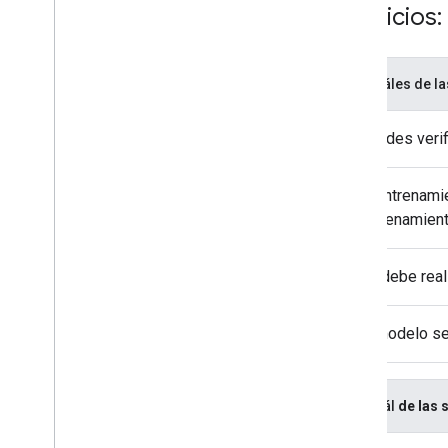
Ejercicio
¿Cuáles de la
Puedes verif
El entrenami
entrenamient
Se debe real
El modelo se
¿Cuál
de las 