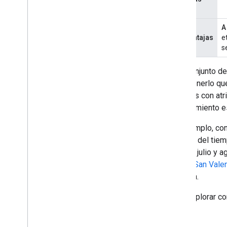
A
Desventajas
e
s
Si tu conjunto d
y mantenerlo que
aquellos con atr
entrenamiento e
Por ejemplo, con
presión del tie
durante julio y 
Día de San Valen
drástica.
Para explorar co