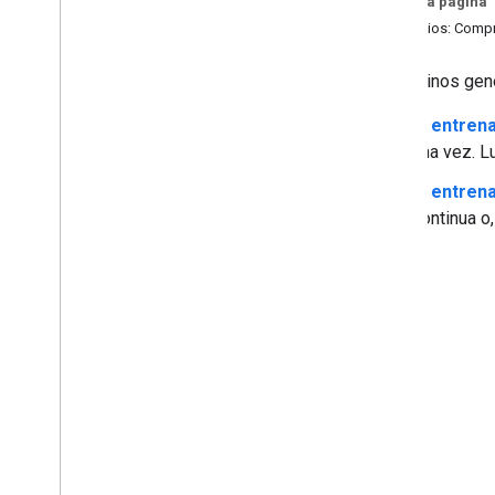
En esta página
Clasificación (70 min)
Ejercicios: Com
Datos
En términos gen
Trabaja con datos numéricos (85 min)
Trabaja con datos categóricos (50 min)
El
entrena
Conjuntos de datos
,
generalización y
una vez. L
sobreajuste (105 min)
El
entren
Modelos de AA avanzados
continua o
Redes neuronales (75 min)
Incorporaciones (45 min)
Introducción a los modelos de lenguaje
grandes (45 min)
AA en el mundo real
Sistemas de AA de producción (80
min)
Introducción (2 min)
Entrenamiento estático o
dinámico (10 min)