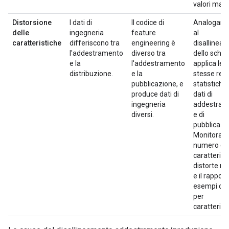
valori man
Distorsione
I dati di
Il codice di
Analogam
delle
ingegneria
feature
al
caratteristiche
differiscono tra
engineering è
disallinea
l'addestramento
diverso tra
dello sche
e la
l'addestramento
applica le
distribuzione.
e la
stesse reg
pubblicazione, e
statistiche 
produce dati di
dati di
ingegneria
addestram
diversi.
e di
pubblicazi
Monitora il
numero di
caratterist
distorte ril
e il rapport
esempi dist
per
caratteristi