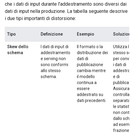
che i dati di input durante l'addestramento sono diversi dai
dati di input nella produzione. La tabella seguente descrive
i due tipi importanti di distorsione:
Tipo
Definizione
Esempio
Soluzione
Skew dello
I dati di input di
Il formato o la
Utilizza lo
schema
addestramento
distribuzione dei
stesso sc
e serving non
dati di
per conval
sono conformi
pubblicazione
i dati di
allo stesso
cambia mentre
addestram
schema.
il modello
e di
continua a
pubblicazi
essere
Assicurati 
addestrato su
controllare
dati precedenti.
separatam
le statistic
non control
dallo sche
ad esempio
frazione di